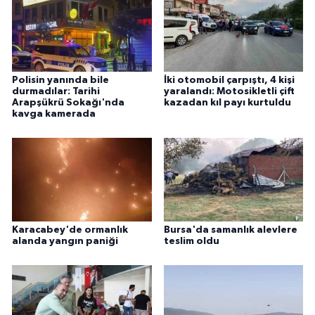
Polisin yanında bile
İki otomobil çarpıştı, 4 kişi
durmadılar: Tarihi
yaralandı: Motosikletli çift
Arapşükrü Sokağı'nda
kazadan kıl payı kurtuldu
kavga kamerada
Karacabey'de ormanlık
Bursa'da samanlık alevlere
alanda yangın paniği
teslim oldu