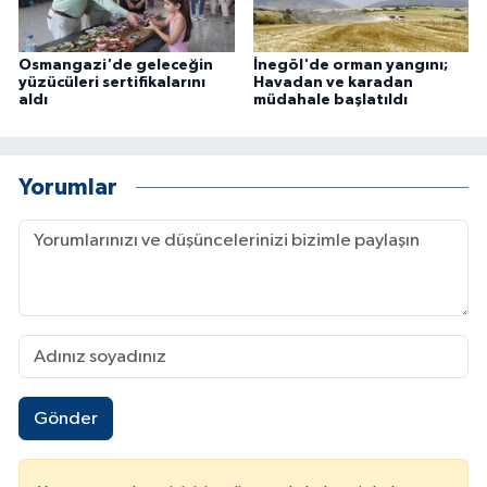
Osmangazi'de geleceğin
İnegöl'de orman yangını;
yüzücüleri sertifikalarını
Havadan ve karadan
aldı
müdahale başlatıldı
Yorumlar
Gönder