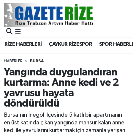
BÖLGEMİZ
Merkez Nöbetçi Eczaneler
SPOR
Merkez Hava Durumu
RİZE HABERLERİ
ÇAYKUR RİZESPOR
SPOR HABERL
Asayiş
Merkez Trafik Yoğunluk Haritası
HABERLER
BURSA
Rize Jandarma Komutanlığı
Süper Lig Puan Durumu ve Fikstür
Yangında duygulandıran
kurtarma: Anne kedi ve 2
Bilim Teknoloji
Tüm Manşetler
yavrusu hayata
Bölge
Son Dakika Haberleri
döndürüldü
Advertising news
Haber Arşivi
Bursa'nın İnegöl ilçesinde 5 katlı bir apartmanın
en üst katında çıkan yangında mahsur kalan anne
Canlı Maç
kedi ile yavrularını kurtarmak için zamanla yarışan