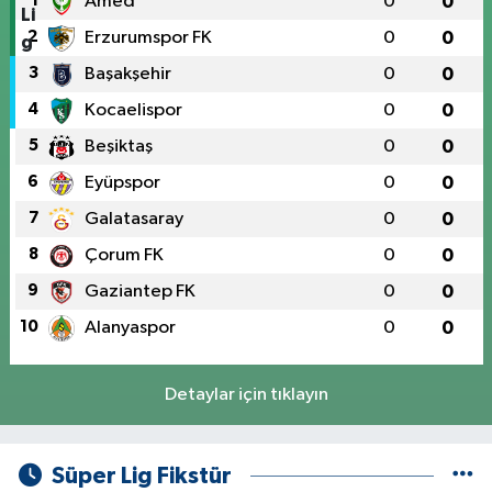
1
Amed
0
0
2
Erzurumspor FK
0
0
3
Başakşehir
0
0
4
Kocaelispor
0
0
5
Beşiktaş
0
0
6
Eyüpspor
0
0
7
Galatasaray
0
0
8
Çorum FK
0
0
9
Gaziantep FK
0
0
10
Alanyaspor
0
0
Detaylar için tıklayın
Süper Lig Fikstür