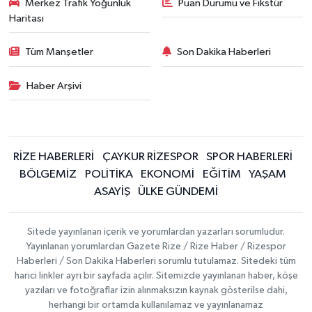
Merkez Trafik Yoğunluk
Puan Durumu ve Fikstür
Haritası
Tüm Manşetler
Son Dakika Haberleri
Haber Arşivi
RİZE HABERLERİ
ÇAYKUR RİZESPOR
SPOR HABERLERİ
BÖLGEMİZ
POLİTİKA
EKONOMİ
EĞİTİM
YAŞAM
ASAYİŞ
ÜLKE GÜNDEMİ
Sitede yayınlanan içerik ve yorumlardan yazarları sorumludur.
Yayınlanan yorumlardan Gazete Rize / Rize Haber / Rizespor
Haberleri / Son Dakika Haberleri sorumlu tutulamaz. Sitedeki tüm
harici linkler ayrı bir sayfada açılır. Sitemizde yayınlanan haber, köşe
yazıları ve fotoğraflar izin alınmaksızın kaynak gösterilse dahi,
herhangi bir ortamda kullanılamaz ve yayınlanamaz