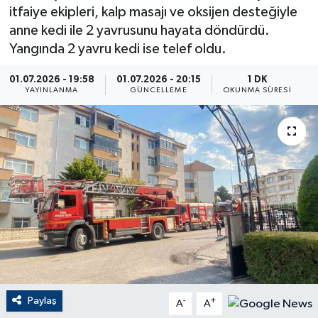
itfaiye ekipleri, kalp masajı ve oksijen desteğiyle
ÇEVRE
anne kedi ile 2 yavrusunu hayata döndürdü.
Yangında 2 yavru kedi ise telef oldu.
Dış Haberler
01.07.2026 - 19:58
01.07.2026 - 20:15
1 DK
YAYINLANMA
GÜNCELLEME
OKUNMA SÜRESI
Dünya
EĞİTİM
EKONOMİ
English News
Finans
Flaş Haber
Paylaş
-
+
A
A
Gayrimenkul