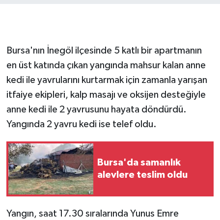
GENEL
GÜNDEM
Bursa'nın İnegöl ilçesinde 5 katlı bir apartmanın
en üst katında çıkan yangında mahsur kalan anne
Güvenlik
kedi ile yavrularını kurtarmak için zamanla yarışan
itfaiye ekipleri, kalp masajı ve oksijen desteğiyle
HABERDE İNSAN
anne kedi ile 2 yavrusunu hayata döndürdü.
İNSAN
Yangında 2 yavru kedi ise telef oldu.
İş Dünyası
Bursa'da samanlık
Jandarma
alevlere teslim oldu
Kadın
Yangın, saat 17.30 sıralarında Yunus Emre