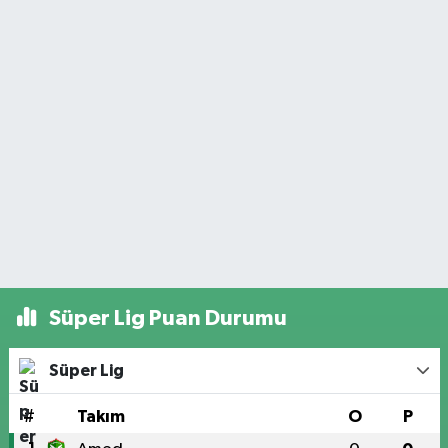
Süper Lig Puan Durumu
Süper Lig
#
Takım
O
P