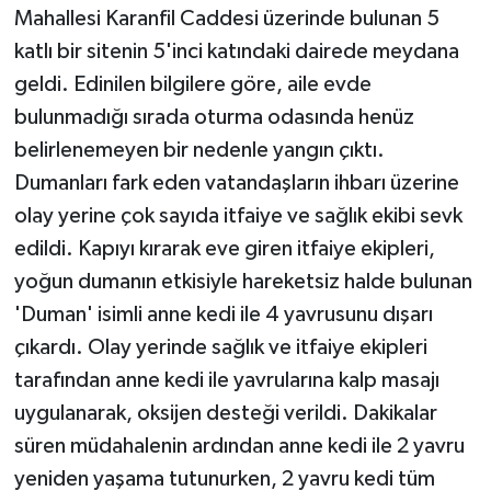
KÜLTÜR SANAT
Mahallesi Karanfil Caddesi üzerinde bulunan 5
katlı bir sitenin 5'inci katındaki dairede meydana
MAGAZİN
geldi. Edinilen bilgilere göre, aile evde
bulunmadığı sırada oturma odasında henüz
Otomobil
belirlenemeyen bir nedenle yangın çıktı.
POLİTİKA
Dumanları fark eden vatandaşların ihbarı üzerine
olay yerine çok sayıda itfaiye ve sağlık ekibi sevk
Sağlık
edildi. Kapıyı kırarak eve giren itfaiye ekipleri,
yoğun dumanın etkisiyle hareketsiz halde bulunan
SİYASET
'Duman' isimli anne kedi ile 4 yavrusunu dışarı
SPOR HABERLERİ
çıkardı. Olay yerinde sağlık ve itfaiye ekipleri
tarafından anne kedi ile yavrularına kalp masajı
TEKNOLOJİ
uygulanarak, oksijen desteği verildi. Dakikalar
süren müdahalenin ardından anne kedi ile 2 yavru
Turizm
yeniden yaşama tutunurken, 2 yavru kedi tüm