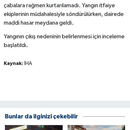
çabalara rağmen kurtarılamadı. Yangın itfaiye
ÜLKE GÜNDEMİ
ekiplerinin müdahalesiyle söndürülürken, dairede
YAŞAM
maddi hasar meydana geldi.
YEREL
Yangının çıkış nedeninin belirlenmesi için inceleme
başlatıldı.
Yerel Haberler
Kaynak:
İHA
Bunlar da ilginizi çekebilir