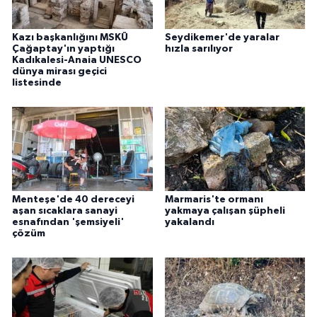
ÜLKE GÜNDEMİ
Kazı başkanlığını MSKÜ
Seydikemer'de yaralar
YAŞAM
Çağaptay'ın yaptığı
hızla sarılıyor
Kadıkalesi-Anaia UNESCO
dünya mirası geçici
listesinde
YEREL
Yerel Haberler
Menteşe'de 40 dereceyi
Marmaris'te ormanı
aşan sıcaklara sanayi
yakmaya çalışan şüpheli
esnafından 'şemsiyeli'
yakalandı
çözüm