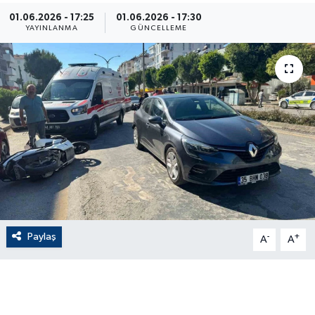
01.06.2026 - 17:25
01.06.2026 - 17:30
ÇEVRE
YAYINLANMA
GÜNCELLEME
Dış Haberler
Dünya
EĞİTİM
EKONOMİ
English News
Paylaş
-
+
Finans
A
A
Flaş Haber
Gayrimenkul