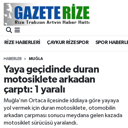
BÖLGEMİZ
Merkez Nöbetçi Eczaneler
SPOR
Merkez Hava Durumu
RİZE HABERLERİ
ÇAYKUR RİZESPOR
SPOR HABERL
Asayiş
Merkez Trafik Yoğunluk Haritası
HABERLER
MUĞLA
Rize Jandarma Komutanlığı
Süper Lig Puan Durumu ve Fikstür
Yaya geçidinde duran
motosiklete arkadan
Bilim Teknoloji
Tüm Manşetler
çarptı: 1 yaralı
Bölge
Son Dakika Haberleri
Muğla'nın Ortaca ilçesinde iddiaya göre yayaya
yol vermek için duran motosiklete, otomobilin
Advertising news
Haber Arşivi
arkadan çarpması sonucu meydana gelen kazada
motosiklet sürücüsü yaralandı.
Canlı Maç