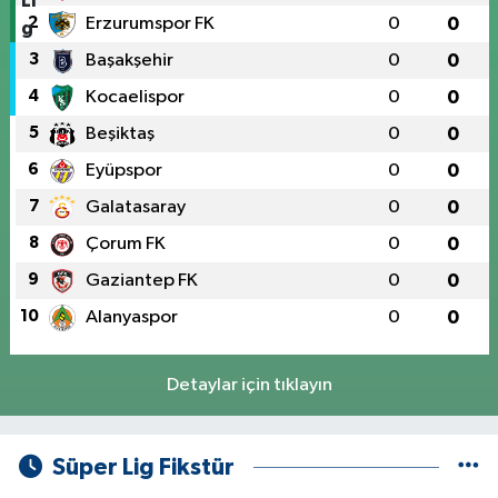
2
Erzurumspor FK
0
0
3
Başakşehir
0
0
4
Kocaelispor
0
0
5
Beşiktaş
0
0
6
Eyüpspor
0
0
7
Galatasaray
0
0
8
Çorum FK
0
0
9
Gaziantep FK
0
0
10
Alanyaspor
0
0
Detaylar için tıklayın
Süper Lig Fikstür