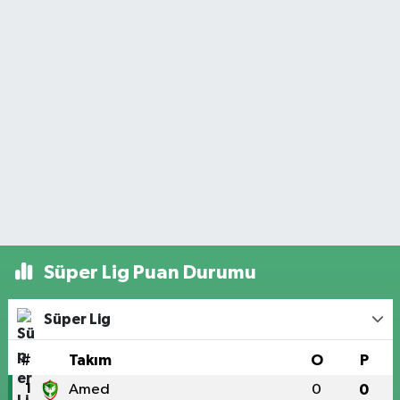
Süper Lig Puan Durumu
Süper Lig
#
Takım
O
P
1
Amed
0
0