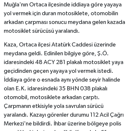
Muğla'nın Ortaca ilçesinde iddiaya göre yayaya
yol vermek için duran motosiklete, otomobilin
GENEL
arkadan çarpması sonucu meydana gelen kazada
GÜNDEM
motosiklet sürücüsü yaralandı.
Güvenlik
Kaza, Ortaca ilçesi Atatürk Caddesi üzerinde
meydana geldi. Edinilen bilgiye göre, Ş.Ö.
HABERDE İNSAN
idaresindeki 48 ACY 281 plakalı motosiklet yaya
geçidinden geçen yayaya yol vermek istedi.
İNSAN
İddiaya göre o esnada aynı yönde seyir halinde
olan E.K. idaresindeki 35 BHN 038 plakalı
İş Dünyası
otomobil, motosiklete arkadan çarptı.
Jandarma
Çarpmanın etkisiyle yola savrulan sürücü
yaralandı. Kazayı görenler durumu 112 Acil Çağrı
Kadın
Merkezi'ne bildirdi. İhbar üzerine bölgeye polis