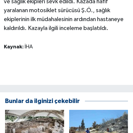
ve sağlık ekipleri sevk edildi. Kazada hafif
KÜLTÜR SANAT
yaralanan motosiklet sürücüsü Ş.Ö., sağlık
MAGAZİN
ekiplerinin ilk müdahalesinin ardından hastaneye
kaldırıldı. Kazayla ilgili inceleme başlatıldı.
Otomobil
Kaynak:
İHA
POLİTİKA
Sağlık
SİYASET
SPOR HABERLERİ
Bunlar da ilginizi çekebilir
TEKNOLOJİ
Turizm