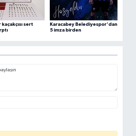
r kaçakçısı sert
Karacabey Belediyespor'dan
rptı
5 imza birden