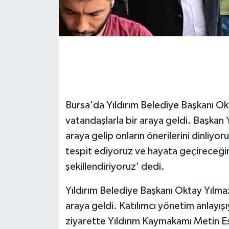
GENEL
GÜNDEM
Güvenlik
HABERDE İNSAN
Bursa'da Yıldırım Belediye Başkanı Ok
vatandaşlarla bir araya geldi. Başkan 
İNSAN
araya gelip onların önerilerini dinliyor
tespit ediyoruz ve hayata geçireceğimiz
İş Dünyası
şekillendiriyoruz' dedi.
Jandarma
Yıldırım Belediye Başkanı Oktay Yılma
araya geldi. Katılımcı yönetim anlayış
Kadın
ziyarette Yıldırım Kaymakamı Metin Ese