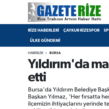
BÖLGEMİZ
Merkez Nöbetçi Eczaneler
RİZE HABERLERİ
ÇAYKUR RİZESPOR
SP
SPOR
Merkez Hava Durumu
ÜLKE GÜNDEMİ
Asayiş
Merkez Trafik Yoğunluk Haritası
HABERLER
BURSA
Rize Jandarma Komutanlığı
Süper Lig Puan Durumu ve Fikstür
Yıldırım'da ma
Bilim Teknoloji
Tüm Manşetler
etti
Bölge
Son Dakika Haberleri
Bursa'da Yıldırım Belediye Baş
Advertising news
Haber Arşivi
Başkan Yılmaz, 'Her fırsatta hem
ilçemizin ihtiyaçlarını yerinde 
Canlı Maç