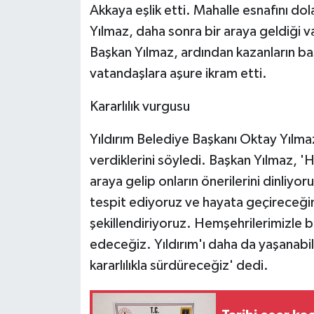
KÜLTÜR SANAT
Akkaya eşlik etti. Mahalle esnafını dol
Yılmaz, daha sonra bir araya geldiği va
MAGAZİN
Başkan Yılmaz, ardından kazanların ba
vatandaşlara aşure ikram etti.
Otomobil
Kararlılık vurgusu
POLİTİKA
Yıldırım Belediye Başkanı Oktay Yılmaz
Sağlık
verdiklerini söyledi. Başkan Yılmaz, 'H
araya gelip onların önerilerini dinliyor
SİYASET
tespit ediyoruz ve hayata geçireceğimiz
SPOR HABERLERİ
şekillendiriyoruz. Hemşehrilerimizl
edeceğiz. Yıldırım'ı daha da yaşanabili
TEKNOLOJİ
kararlılıkla sürdüreceğiz' dedi.
Turizm