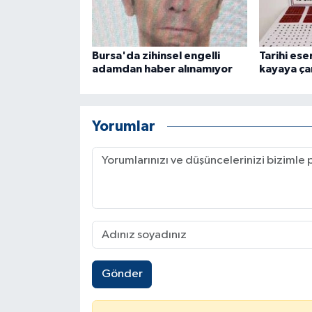
Bursa'da zihinsel engelli
Tarihi ese
adamdan haber alınamıyor
kayaya ça
Yorumlar
Gönder