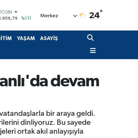
°
ITCOIN
24
Merkez
4.959,79
%1.11
OLAR
7,7436
%0.18
URO
İTİM
YAŞAM
ASAYİŞ
5,2510
%0.32
TERLİN
4,4811
%0.38
RAM ALTIN
660.55
%0.03
İST100
manlı'da devam
3.779
%-14
atandaşlarla bir araya geldi.
ilerini dinliyoruz. Bu sayede
leri ortak akıl anlayışıyla