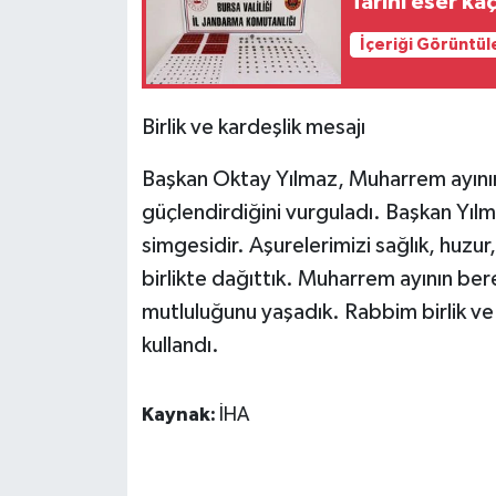
Tarihi eser ka
ÜLKE GÜNDEMİ
İçeriği Görüntül
YAŞAM
Birlik ve kardeşlik mesajı
YEREL
Başkan Oktay Yılmaz, Muharrem ayının
Yerel Haberler
güçlendirdiğini vurguladı. Başkan Yıl
simgesidir. Aşurelerimizi sağlık, huzur
birlikte dağıttık. Muharrem ayının be
mutluluğunu yaşadık. Rabbim birlik ve 
kullandı.
Kaynak:
İHA