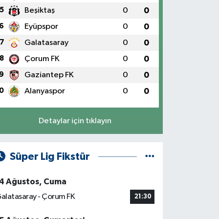
5
Beşiktaş
0
0
6
Eyüpspor
0
0
7
Galatasaray
0
0
8
Çorum FK
0
0
9
Gaziantep FK
0
0
0
Alanyaspor
0
0
Detaylar için tıklayın
Süper Lig Fikstür
4 Ağustos, Cuma
alatasaray - Çorum FK
21:30