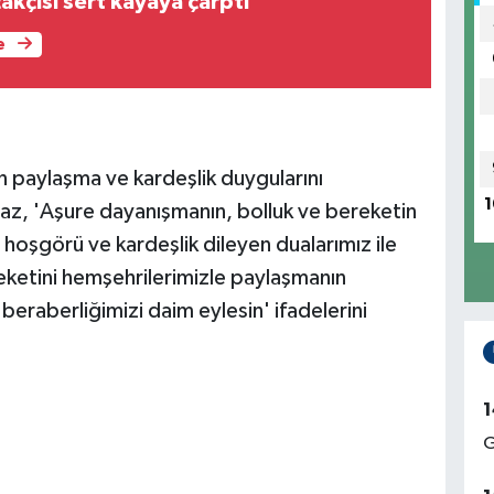
çakçısı sert kayaya çarptı
e
 paylaşma ve kardeşlik duygularını
1
maz, 'Aşure dayanışmanın, bolluk ve bereketin
, hoşgörü ve kardeşlik dileyen dualarımız ile
reketini hemşehrilerimizle paylaşmanın
beraberliğimizi daim eylesin' ifadelerini
1
G