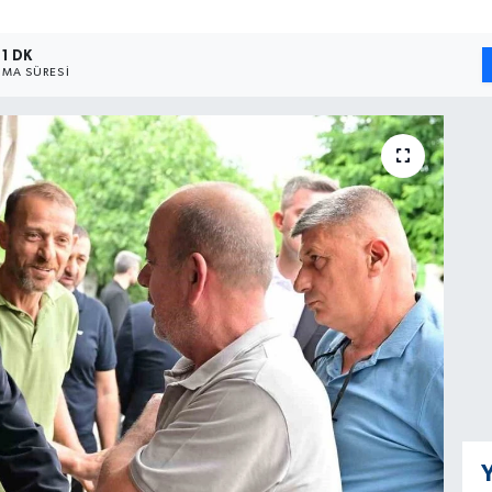
1 DK
MA SÜRESI
Y