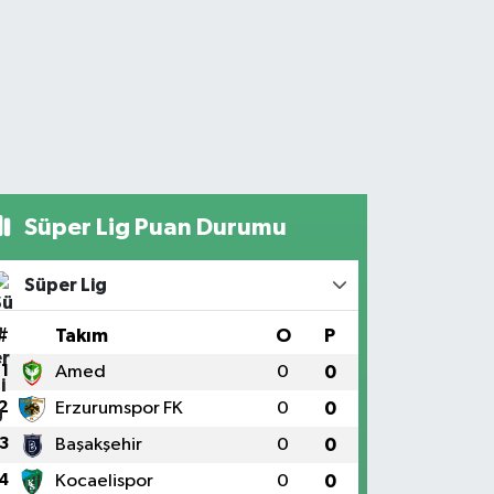
Süper Lig Puan Durumu
Süper Lig
#
Takım
O
P
1
Amed
0
0
2
Erzurumspor FK
0
0
3
Başakşehir
0
0
4
Kocaelispor
0
0