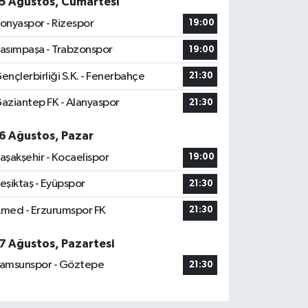
5 Ağustos, Cumartesi
onyaspor - Rizespor
19:00
asımpaşa - Trabzonspor
19:00
ençlerbirliği S.K. - Fenerbahçe
21:30
aziantep FK - Alanyaspor
21:30
6 Ağustos, Pazar
aşakşehir - Kocaelispor
19:00
eşiktaş - Eyüpspor
21:30
med - Erzurumspor FK
21:30
7 Ağustos, Pazartesi
amsunspor - Göztepe
21:30