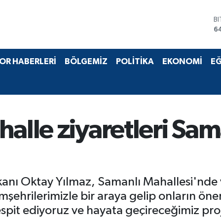
B
6
D
4
E
OR HABERLERİ
BÖLGEMİZ
POLİTİKA
EKONOMİ
EĞ
5
S
6
G
6
B
halle ziyaretleri Sa
1
kanı Oktay Yılmaz, Samanlı Mahallesi'nde v
şehrilerimizle bir araya gelip onların öner
tespit ediyoruz ve hayata geçireceğimiz proje