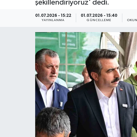
şekillendiriyoruz' dedi.
ÇEVRE
01.07.2026 - 15:22
01.07.2026 - 15:40
YAYINLANMA
GÜNCELLEME
OKUN
Dış Haberler
Dünya
EĞİTİM
EKONOMİ
English News
Finans
Flaş Haber
Gayrimenkul