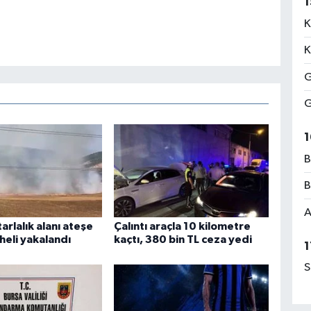
1
K
K
G
G
1
B
B
A
arlalık alanı ateşe
Çalıntı araçla 10 kilometre
heli yakalandı
kaçtı, 380 bin TL ceza yedi
1
S