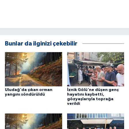
ÜLKE GÜNDEMİ
YAŞAM
YEREL
Bunlar da ilginizi çekebilir
Yerel Haberler
Uludağ'da çıkan orman
İznik Gölü'ne düşen genç
yangını söndürüldü
hayatını kaybetti,
gözyaşlarıyla toprağa
verildi