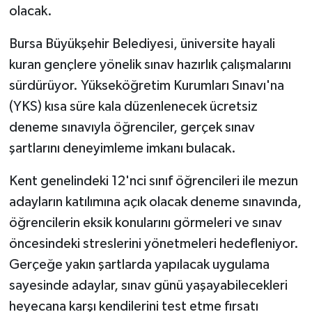
olacak.
GENEL
Bursa Büyükşehir Belediyesi, üniversite hayali
kuran gençlere yönelik sınav hazırlık çalışmalarını
GÜNDEM
sürdürüyor. Yükseköğretim Kurumları Sınavı'na
Güvenlik
(YKS) kısa süre kala düzenlenecek ücretsiz
deneme sınavıyla öğrenciler, gerçek sınav
HABERDE İNSAN
şartlarını deneyimleme imkanı bulacak.
İNSAN
Kent genelindeki 12'nci sınıf öğrencileri ile mezun
adayların katılımına açık olacak deneme sınavında,
İş Dünyası
öğrencilerin eksik konularını görmeleri ve sınav
öncesindeki streslerini yönetmeleri hedefleniyor.
Jandarma
Gerçeğe yakın şartlarda yapılacak uygulama
Kadın
sayesinde adaylar, sınav günü yaşayabilecekleri
heyecana karşı kendilerini test etme fırsatı