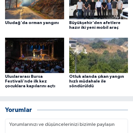
Uludağ'da orman yangını
Büyükşehir'den afetlere
hazır iki yeni mobil araç
Uluslararası Bursa
Otluk alanda çıkan yangın
Festivali'nde ilk kez
hızlı müdahale ile
çocuklara kapılarını açtı
söndürüldü
Yorumlar