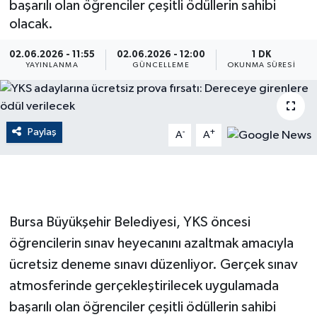
başarılı olan öğrenciler çeşitli ödüllerin sahibi
olacak.
ÇEVRE
02.06.2026 - 11:55
02.06.2026 - 12:00
1 DK
Dış Haberler
YAYINLANMA
GÜNCELLEME
OKUNMA SÜRESI
Dünya
Paylaş
EĞİTİM
-
+
A
A
EKONOMİ
English News
Bursa Büyükşehir Belediyesi, YKS öncesi
Finans
öğrencilerin sınav heyecanını azaltmak amacıyla
ücretsiz deneme sınavı düzenliyor. Gerçek sınav
Flaş Haber
atmosferinde gerçekleştirilecek uygulamada
başarılı olan öğrenciler çeşitli ödüllerin sahibi
Gayrimenkul