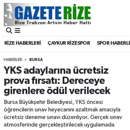
BÖLGEMİZ
Merkez Nöbetçi Eczaneler
SPOR
Merkez Hava Durumu
RİZE HABERLERİ
ÇAYKUR RİZESPOR
SPOR HABERL
Asayiş
Merkez Trafik Yoğunluk Haritası
HABERLER
BURSA
Rize Jandarma Komutanlığı
Süper Lig Puan Durumu ve Fikstür
YKS adaylarına ücretsiz
prova fırsatı: Dereceye
Bilim Teknoloji
Tüm Manşetler
girenlere ödül verilecek
Bölge
Son Dakika Haberleri
Bursa Büyükşehir Belediyesi, YKS öncesi
öğrencilerin sınav heyecanını azaltmak amacıyla
Advertising news
Haber Arşivi
ücretsiz deneme sınavı düzenliyor. Gerçek sınav
atmosferinde gerçekleştirilecek uygulamada
Canlı Maç