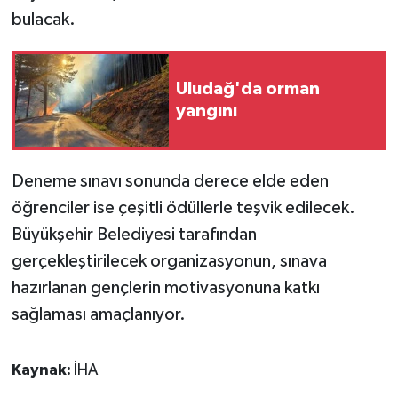
KÜLTÜR SANAT
bulacak.
MAGAZİN
Uludağ'da orman
Otomobil
yangını
POLİTİKA
Deneme sınavı sonunda derece elde eden
Sağlık
öğrenciler ise çeşitli ödüllerle teşvik edilecek.
SİYASET
Büyükşehir Belediyesi tarafından
gerçekleştirilecek organizasyonun, sınava
SPOR HABERLERİ
hazırlanan gençlerin motivasyonuna katkı
sağlaması amaçlanıyor.
TEKNOLOJİ
Turizm
Kaynak:
İHA