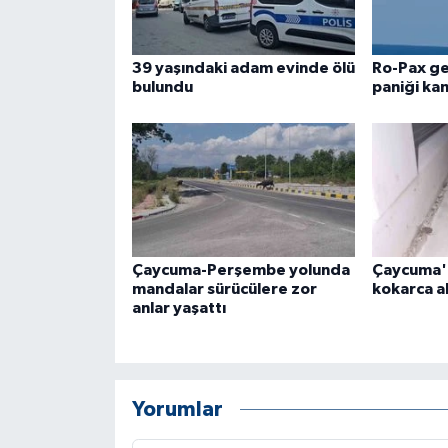
39 yaşındaki adam evinde ölü
Ro-Pax g
bulundu
paniği ka
Çaycuma-Perşembe yolunda
Çaycuma'
mandalar sürücülere zor
kokarca a
anlar yaşattı
Yorumlar