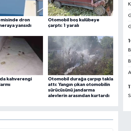
K
G
emisinde dron
Otomobil boş kulübeye
meraya yansıdı
çarptı: 1 yaralı
G
1
B
B
A
da kahverengi
Otomobil durağa çarpıp takla
larmı
attı: Yangın çıkan otomobilin
1
sürücüsünü jandarma
alevlerin arasından kurtardı
S