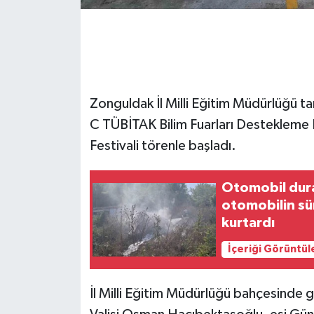
GENEL
GÜNDEM
Zonguldak İl Milli Eğitim Müdürlüğü ta
Güvenlik
C TÜBİTAK Bilim Fuarları Destekleme 
HABERDE İNSAN
Festivali törenle başladı.
İNSAN
Otomobil dura
otomobilin sü
İş Dünyası
kurtardı
Jandarma
İçeriği Görüntül
Kadın
İl Milli Eğitim Müdürlüğü bahçesinde ge