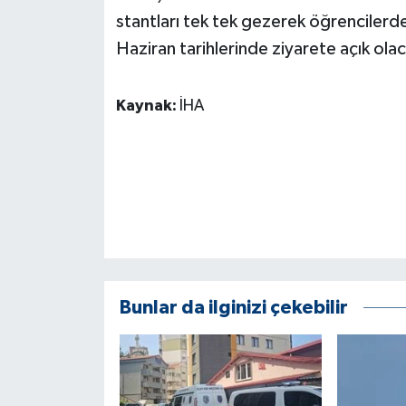
ÜLKE GÜNDEMİ
stantları tek tek gezerek öğrencilerden
Haziran tarihlerinde ziyarete açık ola
YAŞAM
Kaynak:
İHA
YEREL
Yerel Haberler
Bunlar da ilginizi çekebilir