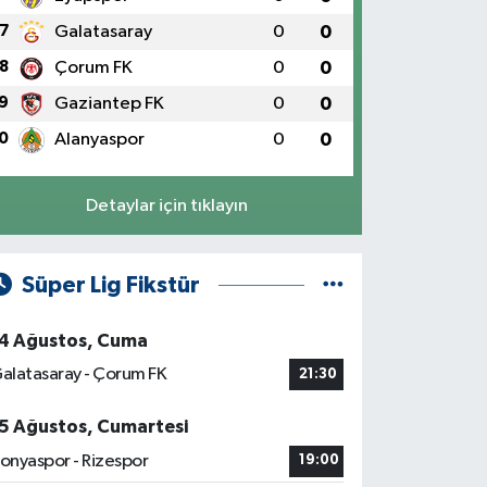
7
Galatasaray
0
0
8
Çorum FK
0
0
9
Gaziantep FK
0
0
0
Alanyaspor
0
0
Detaylar için tıklayın
Süper Lig Fikstür
4 Ağustos, Cuma
alatasaray - Çorum FK
21:30
5 Ağustos, Cumartesi
onyaspor - Rizespor
19:00