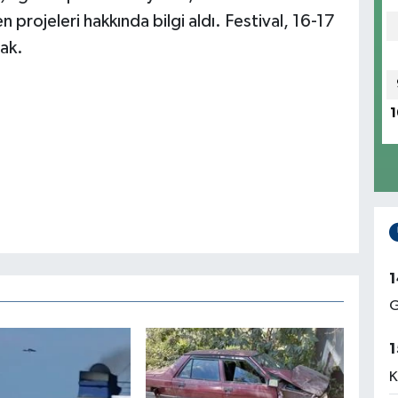
 projeleri hakkında bilgi aldı. Festival, 16-17
cak.
1
1
G
1
K