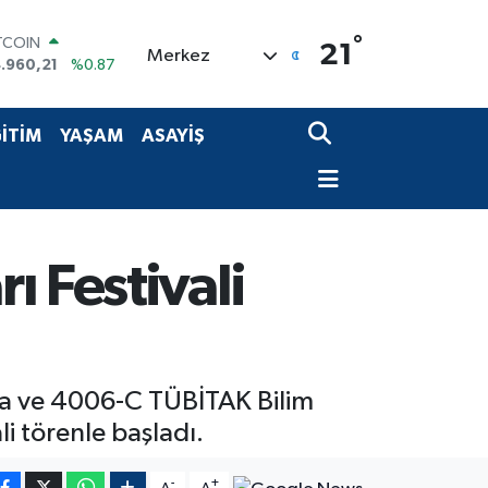
TCOIN
.960,21
%0.87
°
21
Merkez
OLAR
,7436
%0.18
URO
,2510
%0.32
İTİM
YAŞAM
ASAYİŞ
ERLİN
,4811
%0.38
AM ALTIN
660.55
%0.03
ST100
.779
%-14
ı Festivali
yla ve 4006-C TÜBİTAK Bilim
i törenle başladı.
-
+