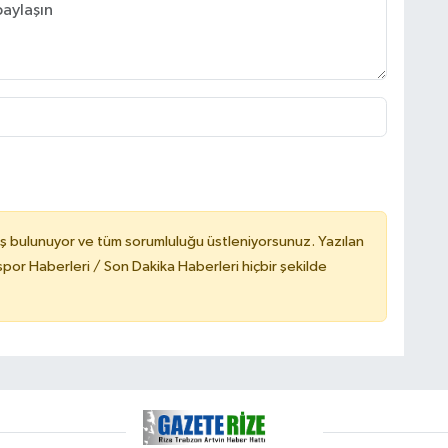
ş bulunuyor ve tüm sorumluluğu üstleniyorsunuz. Yazılan
or Haberleri / Son Dakika Haberleri hiçbir şekilde