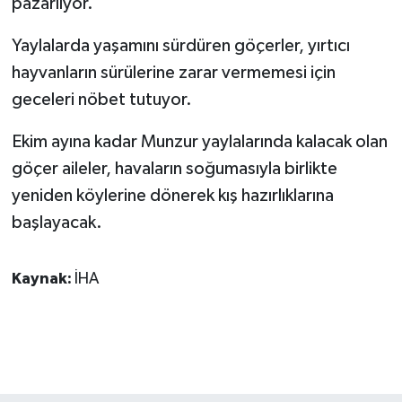
pazarlıyor.
ÜLKE GÜNDEMİ
Yaylalarda yaşamını sürdüren göçerler, yırtıcı
YAŞAM
hayvanların sürülerine zarar vermemesi için
geceleri nöbet tutuyor.
YEREL
Ekim ayına kadar Munzur yaylalarında kalacak olan
Yerel Haberler
göçer aileler, havaların soğumasıyla birlikte
yeniden köylerine dönerek kış hazırlıklarına
başlayacak.
Kaynak:
İHA