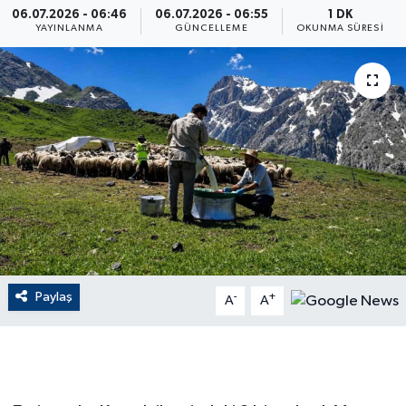
06.07.2026 - 06:46
06.07.2026 - 06:55
1 DK
YAYINLANMA
GÜNCELLEME
OKUNMA SÜRESI
ÇEVRE
Dış Haberler
Dünya
EĞİTİM
EKONOMİ
English News
Paylaş
-
+
A
A
Finans
Flaş Haber
Gayrimenkul