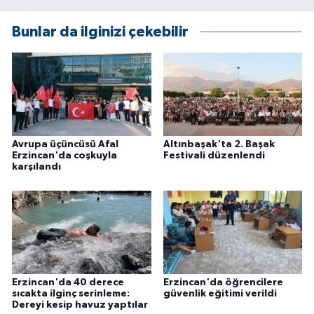
Bunlar da ilginizi çekebilir
Avrupa üçüncüsü Afal
Altınbaşak'ta 2. Başak
Erzincan'da coşkuyla
Festivali düzenlendi
karşılandı
Erzincan'da 40 derece
Erzincan'da öğrencilere
sıcakta ilginç serinleme:
güvenlik eğitimi verildi
Dereyi kesip havuz yaptılar