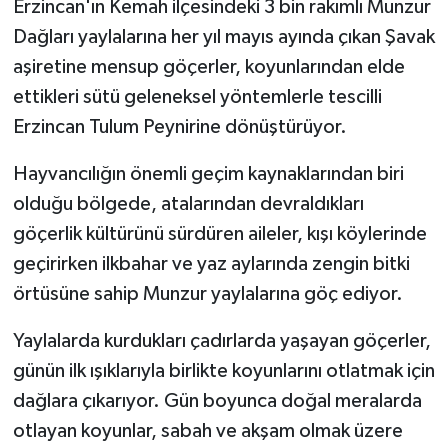
Erzincan'ın Kemah ilçesindeki 3 bin rakımlı Munzur
Dağları yaylalarına her yıl mayıs ayında çıkan Şavak
GENEL
aşiretine mensup göçerler, koyunlarından elde
ettikleri sütü geleneksel yöntemlerle tescilli
GÜNDEM
Erzincan Tulum Peynirine dönüştürüyor.
Güvenlik
Hayvancılığın önemli geçim kaynaklarından biri
HABERDE İNSAN
olduğu bölgede, atalarından devraldıkları
göçerlik kültürünü sürdüren aileler, kışı köylerinde
İNSAN
geçirirken ilkbahar ve yaz aylarında zengin bitki
örtüsüne sahip Munzur yaylalarına göç ediyor.
İş Dünyası
Yaylalarda kurdukları çadırlarda yaşayan göçerler,
Jandarma
günün ilk ışıklarıyla birlikte koyunlarını otlatmak için
dağlara çıkarıyor. Gün boyunca doğal meralarda
Kadın
otlayan koyunlar, sabah ve akşam olmak üzere