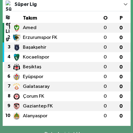
Süper Lig
#
Takım
O
P
1
Amed
0
0
2
Erzurumspor FK
0
0
3
Başakşehir
0
0
4
Kocaelispor
0
0
5
Beşiktaş
0
0
6
Eyüpspor
0
0
7
Galatasaray
0
0
8
Çorum FK
0
0
9
Gaziantep FK
0
0
10
Alanyaspor
0
0