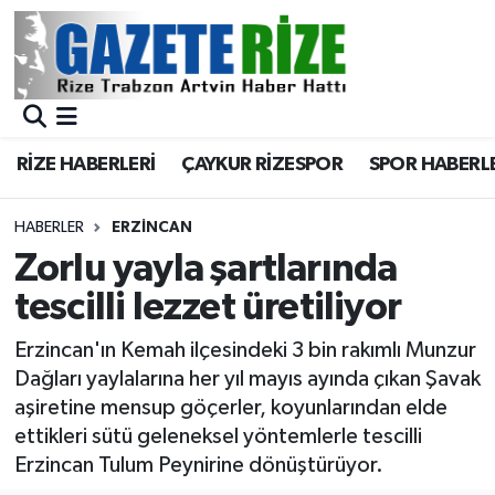
BÖLGEMİZ
Merkez Nöbetçi Eczaneler
SPOR
Merkez Hava Durumu
RİZE HABERLERİ
ÇAYKUR RİZESPOR
SPOR HABERL
Asayiş
Merkez Trafik Yoğunluk Haritası
HABERLER
ERZINCAN
Rize Jandarma Komutanlığı
Süper Lig Puan Durumu ve Fikstür
Zorlu yayla şartlarında
tescilli lezzet üretiliyor
Bilim Teknoloji
Tüm Manşetler
Erzincan'ın Kemah ilçesindeki 3 bin rakımlı Munzur
Bölge
Son Dakika Haberleri
Dağları yaylalarına her yıl mayıs ayında çıkan Şavak
aşiretine mensup göçerler, koyunlarından elde
Advertising news
Haber Arşivi
ettikleri sütü geleneksel yöntemlerle tescilli
Erzincan Tulum Peynirine dönüştürüyor.
Canlı Maç