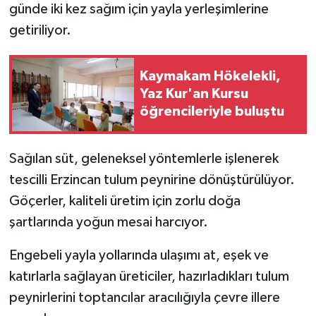
KÜLTÜR SANAT
günde iki kez sağım için yayla yerleşimlerine
getiriliyor.
MAGAZİN
Kaymakam Hökelekli,
Otomobil
Yaz Kur'an Kursu
öğrencileriyle buluştu
POLİTİKA
Sağlık
Sağılan süt, geleneksel yöntemlerle işlenerek
tescilli Erzincan tulum peynirine dönüştürülüyor.
SİYASET
Göçerler, kaliteli üretim için zorlu doğa
SPOR HABERLERİ
şartlarında yoğun mesai harcıyor.
Engebeli yayla yollarında ulaşımı at, eşek ve
TEKNOLOJİ
katırlarla sağlayan üreticiler, hazırladıkları tulum
Turizm
peynirlerini toptancılar aracılığıyla çevre illere