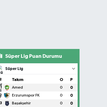
Süper Lig Puan Durumu
Süper Lig
#
Takım
O
P
1
Amed
0
0
2
Erzurumspor FK
0
0
3
Başakşehir
0
0