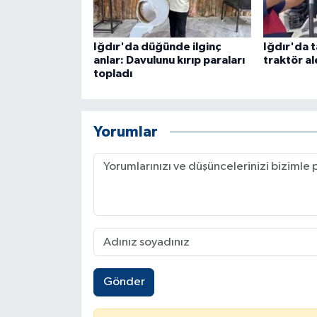
Iğdır'da düğünde ilginç
Iğdır'da t
anlar: Davulunu kırıp paraları
traktör al
topladı
Yorumlar
Gönder