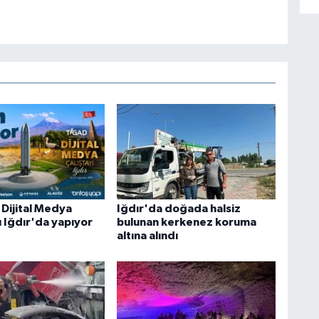
 Dijital Medya
Iğdır'da doğada halsiz
ı Iğdır'da yapıyor
bulunan kerkenez koruma
altına alındı