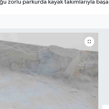
ğu zorlu parkurda kayak takımlarıyla başarı