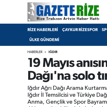
BÖLGEMİZ
Merkez Nöbetçi Eczaneler
RİZE HABERLERİ
ÇAYKUR RİZESPOR
SP
SPOR
Merkez Hava Durumu
ÜLKE GÜNDEMİ
Asayiş
Merkez Trafik Yoğunluk Haritası
HABERLER
IĞDIR
Rize Jandarma Komutanlığı
Süper Lig Puan Durumu ve Fikstür
19 Mayıs anısın
Bilim Teknoloji
Tüm Manşetler
Dağı'na solo t
Bölge
Son Dakika Haberleri
Iğdır Ağrı Dağı Arama Kurtarm
Advertising news
Haber Arşivi
Iğdır İl Temsilcisi ve Türkiye
Anma, Gençlik ve Spor Bayramı a
Canlı Maç