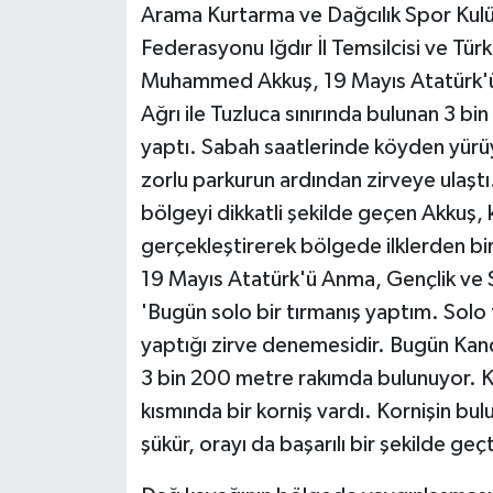
KÜLTÜR SANAT
Arama Kurtarma ve Dağcılık Spor Kulü
Federasyonu Iğdır İl Temsilcisi ve Tü
MAGAZİN
Muhammed Akkuş, 19 Mayıs Atatürk'ü
Ağrı ile Tuzluca sınırında bulunan 3 bin
Otomobil
yaptı. Sabah saatlerinde köyden yürüy
POLİTİKA
zorlu parkurun ardından zirveye ulaştı.
bölgeyi dikkatli şekilde geçen Akkuş, ka
Sağlık
gerçekleştirerek bölgede ilklerden bir
19 Mayıs Atatürk'ü Anma, Gençlik ve S
SİYASET
'Bugün solo bir tırmanış yaptım. Solo t
SPOR HABERLERİ
yaptığı zirve denemesidir. Bugün Kandi
3 bin 200 metre rakımda bulunuyor. Ka
TEKNOLOJİ
kısmında bir korniş vardı. Kornişin b
şükür, orayı da başarılı bir şekilde ge
Turizm