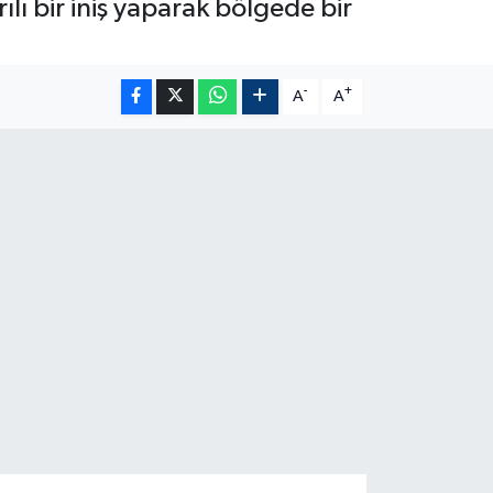
lı bir iniş yaparak bölgede bir
-
+
A
A