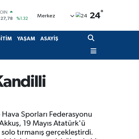
°
AR
24
Merkez
5894
%0.08
O
0398
%-0.02
RLİN
İTİM
YAŞAM
ASAYİŞ
581
%0.16
M ALTIN
7.85
%0.54
T100
703
%11
COIN
andilli
927,78
%1.32
e Hava Sporları Federasyonu
Akkuş, 19 Mayıs Atatürk'ü
solo tırmanış gerçekleştirdi.