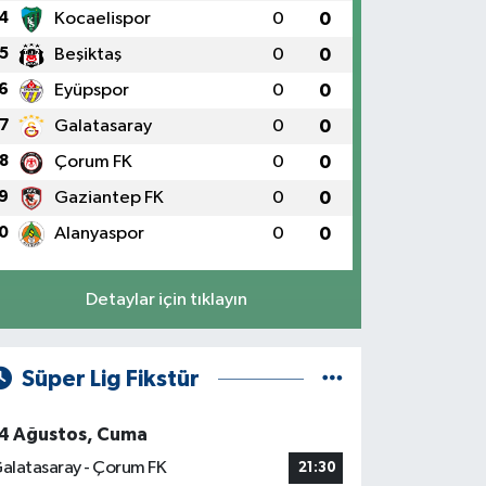
4
Kocaelispor
0
0
5
Beşiktaş
0
0
6
Eyüpspor
0
0
7
Galatasaray
0
0
8
Çorum FK
0
0
9
Gaziantep FK
0
0
0
Alanyaspor
0
0
Detaylar için tıklayın
Süper Lig Fikstür
4 Ağustos, Cuma
alatasaray - Çorum FK
21:30