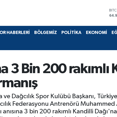
DOL
47,
EUR
55,
STE
OR HABERLERİ
BÖLGEMİZ
POLİTİKA
EKONOMİ
EĞ
64,1
GRA
652
BİS
13.
BIT
a 3 Bin 200 rakımlı K
64.
ırmanış
a ve Dağcılık Spor Kulübü Başkanı, Türkiy
 Dağcılık Federasyonu Antrenörü Muhammed 
nısına 3 bin 200 rakımlı Kandilli Dağı'na 