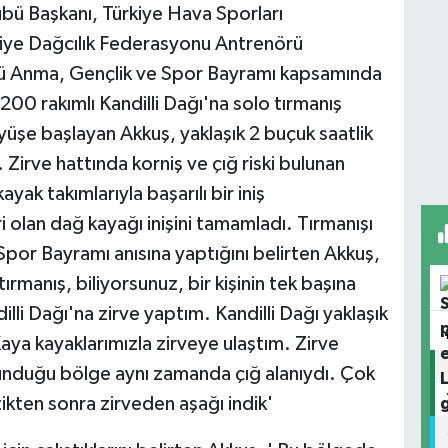
bü Başkanı, Türkiye Hava Sporları
rkiye Dağcılık Federasyonu Antrenörü
 Anma, Gençlik ve Spor Bayramı kapsamında
 200 rakımlı Kandilli Dağı'na solo tırmanış
üşe başlayan Akkuş, yaklaşık 2 buçuk saatlik
 Zirve hattında korniş ve çığ riski bulunan
yak takımlarıyla başarılı bir iniş
i olan dağ kayağı inişini tamamladı. Tırmanışı
por Bayramı anısına yaptığını belirten Akkuş,
ırmanış, biliyorsunuz, bir kişinin tek başına
lli Dağı'na zirve yaptım. Kandilli Dağı yaklaşık
ya kayaklarımızla zirveye ulaştım. Zirve
ulunduğu bölge aynı zamanda çığ alanıydı. Çok
çtikten sonra zirveden aşağı indik'