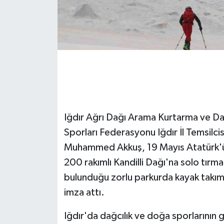
GENEL
GÜNDEM
Güvenlik
HABERDE İNSAN
Iğdır Ağrı Dağı Arama Kurtarma ve Da
İNSAN
Sporları Federasyonu Iğdır İl Temsilc
Muhammed Akkuş, 19 Mayıs Atatürk'ü 
İş Dünyası
200 rakımlı Kandilli Dağı'na solo tırma
Jandarma
bulunduğu zorlu parkurda kayak takımlar
imza attı.
Kadın
Iğdır'da dağcılık ve doğa sporlarının g