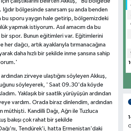
in çalıştıklarını belirten Akkuş, ' Bu bölgede
m. Iğdır bölgesinde sanırsam şu anda benden
 bu sporu yaygın hale getirip, bölgemizdeki
lük yapmak istiyorum. Asıl amacım da bu
ir spor. Bunun eğitimleri var. Eğitimlerini
 her dağcı, artık ayaklarıyla tırmanacağına
arak daha hızlı bir şekilde inme şansına sahip
yorum.'
1
n ardından zirveye ulaştığını söyleyen Akkuş,
olduğunu söyleyerek, ' Saat 09.30'da köyde
ladım. Yaklaşık bir saatlik yürüyüşün ardından
eye vardım. Orada biraz dinlendim, ardından
üthişti. Kandilli Dağı, Ağrı ile Tuzluca
1
kuş bakışı çok rahat bir şekilde
G
Dağı'nı, Tendürek'i, hatta Ermenistan'daki