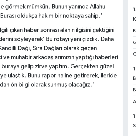
kilde görmek mümkün. Bunun yanında Allahu
1
 Burası oldukça hakim bir noktaya sahip.'
K
gili çıkan haber sonrası alanın ilgisini çektiğini
K
lerini söyleyerek' Bu rotayı yeni çizdik. Daha
G
andilli Dağı, Sıra Dağları olarak geçen
G
 ve muhabir arkadaşlarımızın yaptığı haberleri
 buraya gelip zirve yaptım. Gerçekten güzel
1
ye ulaştık. Bunu rapor haline getirerek, ileride
B
dan ön bilgi olarak sunmuş olacağız.'
B
A
1
S