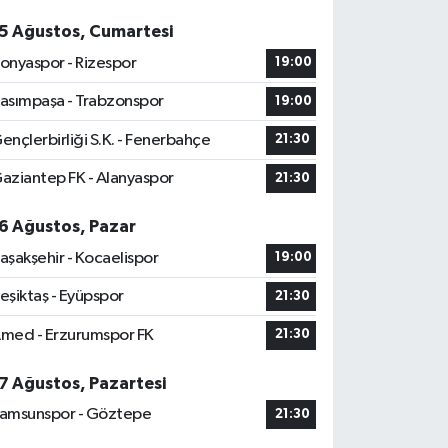
5 Ağustos, Cumartesi
onyaspor - Rizespor
19:00
asımpaşa - Trabzonspor
19:00
ençlerbirliği S.K. - Fenerbahçe
21:30
aziantep FK - Alanyaspor
21:30
6 Ağustos, Pazar
aşakşehir - Kocaelispor
19:00
eşiktaş - Eyüpspor
21:30
med - Erzurumspor FK
21:30
7 Ağustos, Pazartesi
amsunspor - Göztepe
21:30