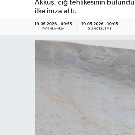
Akkuş, çığ tehlikesinin bulundu
ilke imza attı.
ÇEVRE
19.05.2026 - 09:55
19.05.2026 - 10:05
Dış Haberler
YAYINLANMA
GÜNCELLEME
Dünya
EĞİTİM
EKONOMİ
English News
Finans
Flaş Haber
Gayrimenkul