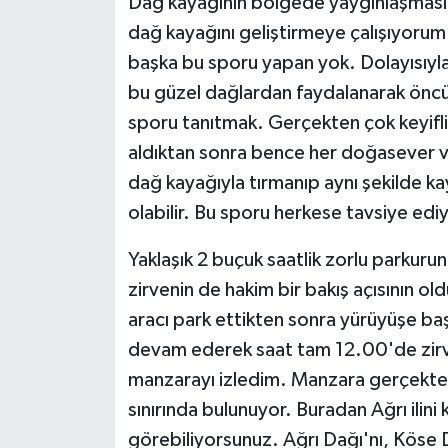
Dağ kayağının bölgede yaygınlaşması iç
ÜLKE GÜNDEMİ
dağ kayağını geliştirmeye çalışıyoru
başka bu sporu yapan yok. Dolayısıyla
YAŞAM
bu güzel dağlardan faydalanarak öncü
YEREL
sporu tanıtmak. Gerçekten çok keyifli b
aldıktan sonra bence her doğasever ve
Yerel Haberler
dağ kayağıyla tırmanıp aynı şekilde kay
olabilir. Bu sporu herkese tavsiye edi
Yaklaşık 2 buçuk saatlik zorlu parkuru
zirvenin de hakim bir bakış açısının 
aracı park ettikten sonra yürüyüşe baş
devam ederek saat tam 12.00'de zirv
manzarayı izledim. Manzara gerçekten m
sınırında bulunuyor. Buradan Ağrı ilini 
görebiliyorsunuz. Ağrı Dağı'nı, Köse 