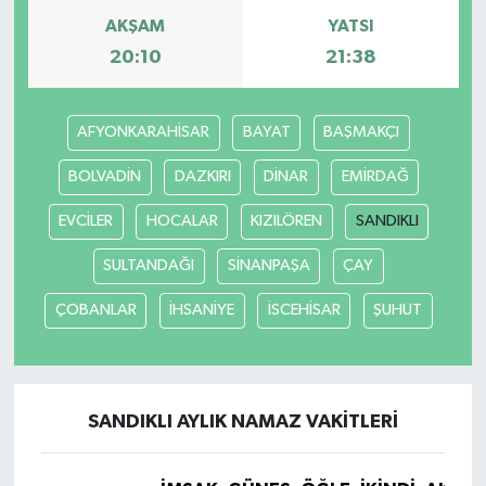
AKŞAM
YATSI
GENEL
20:10
21:38
GÜNDEM
AFYONKARAHİSAR
BAYAT
BAŞMAKÇI
Güvenlik
BOLVADİN
DAZKIRI
DİNAR
EMİRDAĞ
HABERDE İNSAN
EVCİLER
HOCALAR
KIZILÖREN
SANDIKLI
SULTANDAĞI
SİNANPAŞA
ÇAY
İNSAN
ÇOBANLAR
İHSANİYE
İSCEHİSAR
ŞUHUT
İş Dünyası
Jandarma
SANDIKLI AYLIK NAMAZ VAKITLERI
Kadın