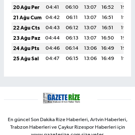
20 Ağu Per
04:41
06:10
13:07
16:52
19:54
21 Ağu Cum
04:42
06:11
13:07
16:51
19:53
22 Ağu Cts
04:43
06:12
13:07
16:51
19:52
23 Ağu Paz
04:44
06:13
13:07
16:50
19:50
24 Ağu Pts
04:46
06:14
13:06
16:49
19:49
25 Ağu Sal
04:47
06:15
13:06
16:49
19:47
En güncel Son Dakika Rize Haberleri, Artvin Haberleri,
Trabzon Haberleri ve Çaykur Rizespor Haberleri için
www.gazeterize.com size yeter.