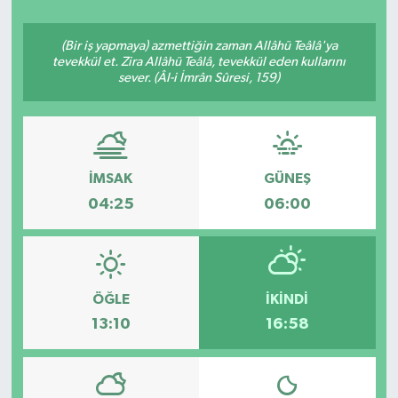
ÇEVRE
(Bir iş yapmaya) azmettiğin zaman Allâhü Teâlâ'ya
tevekkül et. Zira Allâhü Teâlâ, tevekkül eden kullarını
Dış Haberler
sever. (Âl-i İmrân Sûresi, 159)
Dünya
EĞİTİM
İMSAK
GÜNEŞ
04:25
06:00
EKONOMİ
English News
ÖĞLE
İKINDI
Finans
13:10
16:58
Flaş Haber
Gayrimenkul