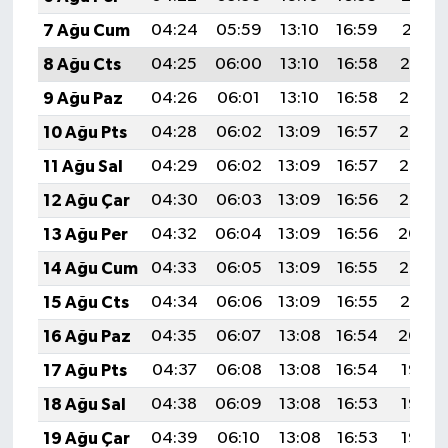
ÜLKE GÜNDEMİ
7 Ağu Cum
04:24
05:59
13:10
16:59
20:11
8 Ağu Cts
04:25
06:00
13:10
16:58
20:10
YAŞAM
9 Ağu Paz
04:26
06:01
13:10
16:58
20:08
YEREL
10 Ağu Pts
04:28
06:02
13:09
16:57
20:07
11 Ağu Sal
04:29
06:02
13:09
16:57
20:06
Yerel Haberler
12 Ağu Çar
04:30
06:03
13:09
16:56
20:05
13 Ağu Per
04:32
06:04
13:09
16:56
20:04
14 Ağu Cum
04:33
06:05
13:09
16:55
20:02
15 Ağu Cts
04:34
06:06
13:09
16:55
20:01
16 Ağu Paz
04:35
06:07
13:08
16:54
20:00
17 Ağu Pts
04:37
06:08
13:08
16:54
19:58
18 Ağu Sal
04:38
06:09
13:08
16:53
19:57
19 Ağu Çar
04:39
06:10
13:08
16:53
19:56