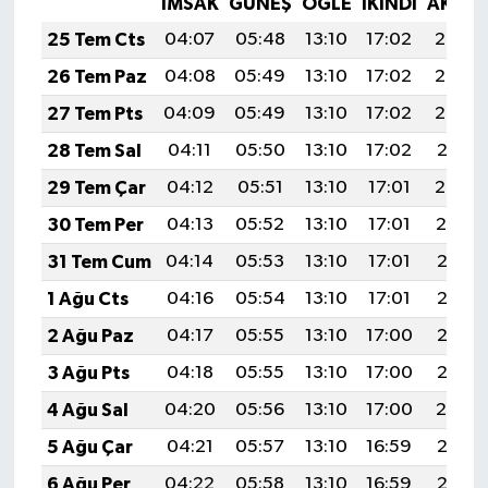
İMSAK
GÜNEŞ
ÖĞLE
İKINDI
AKŞA
KÜLTÜR SANAT
25 Tem Cts
04:07
05:48
13:10
17:02
20:23
MAGAZİN
26 Tem Paz
04:08
05:49
13:10
17:02
20:22
27 Tem Pts
04:09
05:49
13:10
17:02
20:22
Otomobil
28 Tem Sal
04:11
05:50
13:10
17:02
20:21
POLİTİKA
29 Tem Çar
04:12
05:51
13:10
17:01
20:20
30 Tem Per
04:13
05:52
13:10
17:01
20:19
Sağlık
31 Tem Cum
04:14
05:53
13:10
17:01
20:18
SİYASET
1 Ağu Cts
04:16
05:54
13:10
17:01
20:17
2 Ağu Paz
04:17
05:55
13:10
17:00
20:16
SPOR HABERLERİ
3 Ağu Pts
04:18
05:55
13:10
17:00
20:15
TEKNOLOJİ
4 Ağu Sal
04:20
05:56
13:10
17:00
20:14
5 Ağu Çar
04:21
05:57
13:10
16:59
20:13
Turizm
6 Ağu Per
04:22
05:58
13:10
16:59
20:12