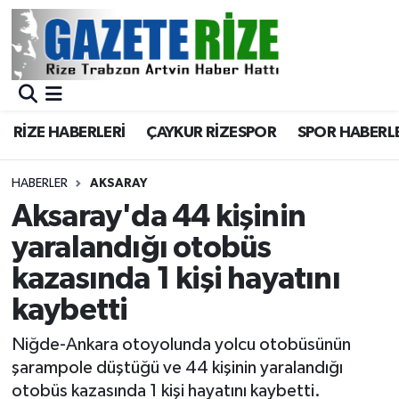
BÖLGEMİZ
Merkez Nöbetçi Eczaneler
SPOR
Merkez Hava Durumu
RİZE HABERLERİ
ÇAYKUR RİZESPOR
SPOR HABERL
Asayiş
Merkez Trafik Yoğunluk Haritası
HABERLER
AKSARAY
Rize Jandarma Komutanlığı
Süper Lig Puan Durumu ve Fikstür
Aksaray'da 44 kişinin
yaralandığı otobüs
Bilim Teknoloji
Tüm Manşetler
kazasında 1 kişi hayatını
Bölge
Son Dakika Haberleri
kaybetti
Advertising news
Haber Arşivi
Niğde-Ankara otoyolunda yolcu otobüsünün
şarampole düştüğü ve 44 kişinin yaralandığı
Canlı Maç
otobüs kazasında 1 kişi hayatını kaybetti.