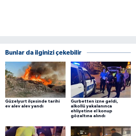
ÜLKE GÜNDEMİ
YAŞAM
YEREL
Yerel Haberler
Bunlar da ilginizi çekebilir
Güzelyurt ilçesinde tarihi
Gurbetten izne geldi,
ev alev alev yandı
alkollü yakalanınca
ehliyetine el konup
gözaltına alındı