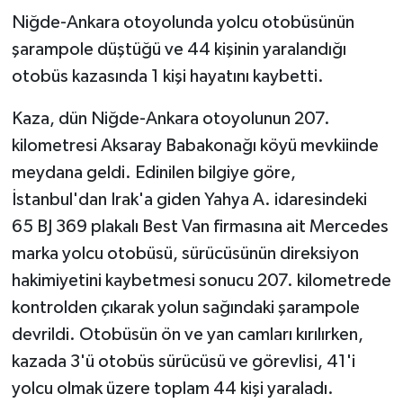
Niğde-Ankara otoyolunda yolcu otobüsünün
GENEL
şarampole düştüğü ve 44 kişinin yaralandığı
otobüs kazasında 1 kişi hayatını kaybetti.
GÜNDEM
Kaza, dün Niğde-Ankara otoyolunun 207.
Güvenlik
kilometresi Aksaray Babakonağı köyü mevkiinde
meydana geldi. Edinilen bilgiye göre,
HABERDE İNSAN
İstanbul'dan Irak'a giden Yahya A. idaresindeki
65 BJ 369 plakalı Best Van firmasına ait Mercedes
İNSAN
marka yolcu otobüsü, sürücüsünün direksiyon
İş Dünyası
hakimiyetini kaybetmesi sonucu 207. kilometrede
kontrolden çıkarak yolun sağındaki şarampole
Jandarma
devrildi. Otobüsün ön ve yan camları kırılırken,
kazada 3'ü otobüs sürücüsü ve görevlisi, 41'i
Kadın
yolcu olmak üzere toplam 44 kişi yaraladı.