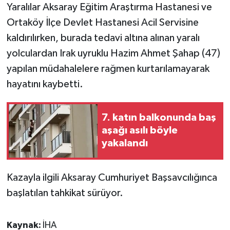
KÜLTÜR SANAT
Yaralılar Aksaray Eğitim Araştırma Hastanesi ve
Ortaköy İlçe Devlet Hastanesi Acil Servisine
MAGAZİN
kaldırılırken, burada tedavi altına alınan yaralı
yolculardan Irak uyruklu Hazim Ahmet Şahap (47)
Otomobil
yapılan müdahalelere rağmen kurtarılamayarak
POLİTİKA
hayatını kaybetti.
Sağlık
7. katın balkonunda baş
aşağı asılı böyle
SİYASET
yakalandı
SPOR HABERLERİ
Kazayla ilgili Aksaray Cumhuriyet Başsavcılığınca
TEKNOLOJİ
başlatılan tahkikat sürüyor.
Turizm
Kaynak:
İHA