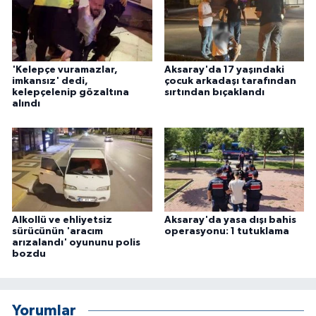
'Kelepçe vuramazlar,
Aksaray'da 17 yaşındaki
imkansız' dedi,
çocuk arkadaşı tarafından
kelepçelenip gözaltına
sırtından bıçaklandı
alındı
Alkollü ve ehliyetsiz
Aksaray'da yasa dışı bahis
sürücünün 'aracım
operasyonu: 1 tutuklama
arızalandı' oyununu polis
bozdu
Yorumlar