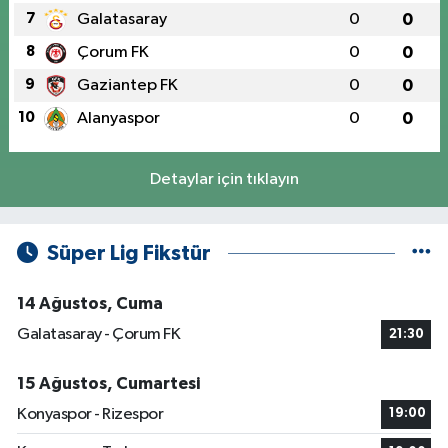
7
Galatasaray
0
0
8
Çorum FK
0
0
9
Gaziantep FK
0
0
10
Alanyaspor
0
0
Detaylar için tıklayın
Süper Lig Fikstür
14 Ağustos, Cuma
Galatasaray - Çorum FK
21:30
15 Ağustos, Cumartesi
Konyaspor - Rizespor
19:00