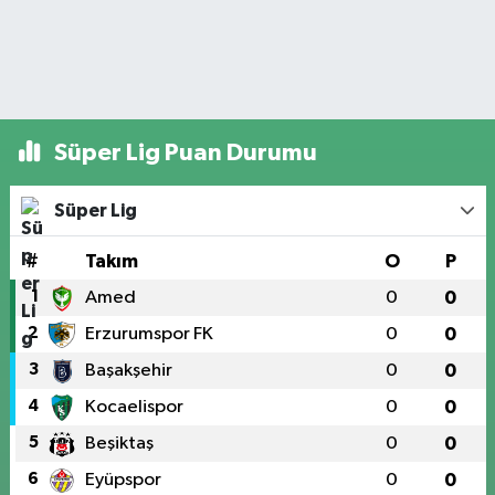
Süper Lig Puan Durumu
Süper Lig
#
Takım
O
P
1
Amed
0
0
2
Erzurumspor FK
0
0
3
Başakşehir
0
0
4
Kocaelispor
0
0
5
Beşiktaş
0
0
6
Eyüpspor
0
0