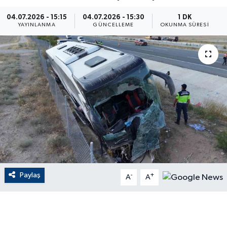
ÇEVRE
04.07.2026 - 15:15
04.07.2026 - 15:30
1 DK
YAYINLANMA
GÜNCELLEME
OKUNMA SÜRESI
Dış Haberler
Dünya
EĞİTİM
EKONOMİ
English News
Finans
Paylaş
-
+
A
A
Flaş Haber
Gayrimenkul