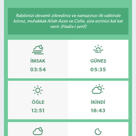
ÇEVRE
Rabbinizi devamlı zikrediniz ve namazınızı ilk vaktinde
kılınız, muhakkak Allah Azze ve Celle, size ecrinizi kat kat
Dış Haberler
verir. (Hadis-i şerif)
Dünya
EĞİTİM
İMSAK
GÜNEŞ
03:54
05:35
EKONOMİ
English News
ÖĞLE
İKINDI
Finans
12:51
16:43
Flaş Haber
Gayrimenkul