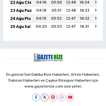
22 Ağu Cts
04:16
05:50
12:48
16:34
19:36
23 Ağu Paz
04:18
05:51
12:48
16:33
19:35
24 Ağu Pts
04:19
05:52
12:47
16:32
19:33
25 Ağu Sal
04:20
05:53
12:47
16:31
19:32
En güncel Son Dakika Rize Haberleri, Artvin Haberleri,
Trabzon Haberleri ve Çaykur Rizespor Haberleri için
www.gazeterize.com size yeter.