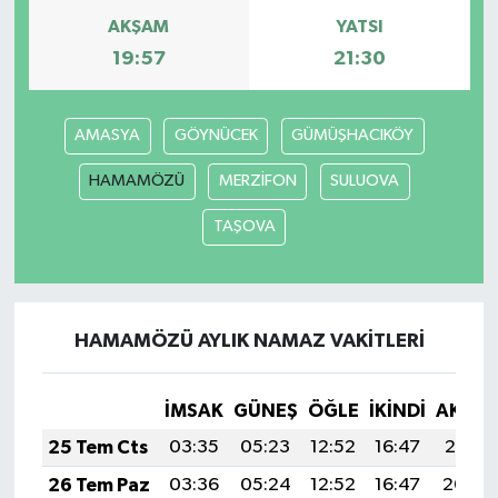
AKŞAM
YATSI
GENEL
19:57
21:30
GÜNDEM
AMASYA
GÖYNÜCEK
GÜMÜŞHACIKÖY
Güvenlik
HAMAMÖZÜ
MERZİFON
SULUOVA
HABERDE İNSAN
TAŞOVA
İNSAN
İş Dünyası
HAMAMÖZÜ AYLIK NAMAZ VAKITLERI
Jandarma
İMSAK
GÜNEŞ
ÖĞLE
İKINDI
AKŞA
25 Tem Cts
03:35
05:23
12:52
16:47
20:10
Kadın
26 Tem Paz
03:36
05:24
12:52
16:47
20:09