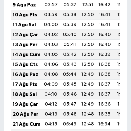
9 Ağu Paz
03:57
05:37
12:51
16:42
19:54
ÜLKE GÜNDEMİ
10 Ağu Pts
03:59
05:38
12:50
16:41
19:53
YAŞAM
11 Ağu Sal
04:00
05:39
12:50
16:41
19:52
12 Ağu Çar
04:02
05:40
12:50
16:40
19:50
YEREL
13 Ağu Per
04:03
05:41
12:50
16:40
19:49
Yerel Haberler
14 Ağu Cum
04:05
05:42
12:50
16:39
19:48
15 Ağu Cts
04:06
05:43
12:50
16:38
19:46
16 Ağu Paz
04:08
05:44
12:49
16:38
19:45
17 Ağu Pts
04:09
05:45
12:49
16:37
19:44
18 Ağu Sal
04:10
05:46
12:49
16:37
19:42
19 Ağu Çar
04:12
05:47
12:49
16:36
19:41
20 Ağu Per
04:13
05:48
12:48
16:35
19:39
21 Ağu Cum
04:15
05:49
12:48
16:34
19:38