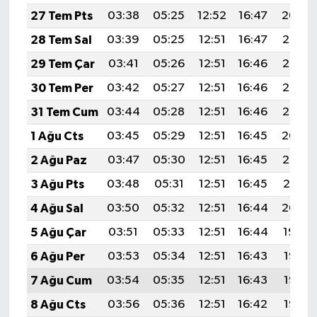
KÜLTÜR SANAT
27 Tem Pts
03:38
05:25
12:52
16:47
20:09
28 Tem Sal
03:39
05:25
12:51
16:47
20:08
MAGAZİN
29 Tem Çar
03:41
05:26
12:51
16:46
20:07
Otomobil
30 Tem Per
03:42
05:27
12:51
16:46
20:06
31 Tem Cum
03:44
05:28
12:51
16:46
20:05
POLİTİKA
1 Ağu Cts
03:45
05:29
12:51
16:45
20:04
Sağlık
2 Ağu Paz
03:47
05:30
12:51
16:45
20:02
3 Ağu Pts
03:48
05:31
12:51
16:45
20:01
SİYASET
4 Ağu Sal
03:50
05:32
12:51
16:44
20:00
SPOR HABERLERİ
5 Ağu Çar
03:51
05:33
12:51
16:44
19:59
6 Ağu Per
03:53
05:34
12:51
16:43
19:58
TEKNOLOJİ
7 Ağu Cum
03:54
05:35
12:51
16:43
19:57
Turizm
8 Ağu Cts
03:56
05:36
12:51
16:42
19:55