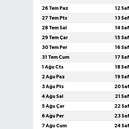
26 Tem Paz
12 Sa
GENEL
27 Tem Pts
13 Sa
28 Tem Sal
14 Sa
GÜNDEM
29 Tem Çar
15 Sa
Güvenlik
30 Tem Per
16 Sa
31 Tem Cum
17 Sa
HABERDE İNSAN
1 Ağu Cts
18 Sa
İNSAN
2 Ağu Paz
19 Sa
3 Ağu Pts
20 Sa
İş Dünyası
4 Ağu Sal
21 Sa
Jandarma
5 Ağu Çar
22 Sa
6 Ağu Per
23 Sa
Kadın
7 Ağu Cum
24 Sa