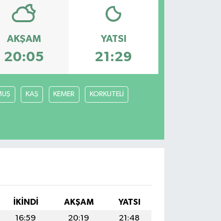
AKŞAM
YATSI
20:05
21:29
MUŞ
KAŞ
KEMER
KORKUTELİ
İKINDI
AKŞAM
YATSI
16:59
20:19
21:48