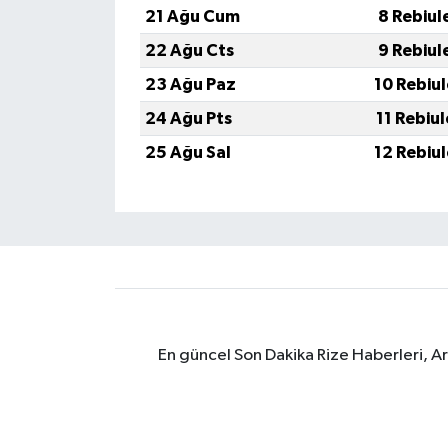
21 Ağu Cum
8 Rebiul
ÜLKE GÜNDEMİ
22 Ağu Cts
9 Rebiul
YAŞAM
23 Ağu Paz
10 Rebiu
24 Ağu Pts
11 Rebiu
YEREL
25 Ağu Sal
12 Rebiu
Yerel Haberler
En güncel Son Dakika Rize Haberleri, A