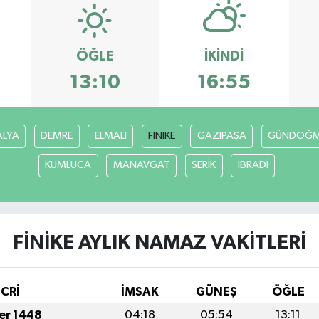
ÖĞLE
İKINDI
13:10
16:55
ALYA
DEMRE
ELMALI
FİNİKE
GAZİPAŞA
GÜNDOĞ
KUMLUCA
MANAVGAT
SERİK
İBRADI
FİNİKE AYLIK NAMAZ VAKITLERI
İCRİ
İMSAK
GÜNEŞ
ÖĞLE
fer 1448
04:18
05:54
13:11