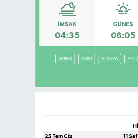
ÇEVRE
İMSAK
GÜNEŞ
Dış Haberler
04:35
06:05
Dünya
EĞİTİM
AKSEKİ
AKSU
ALANYA
ANT
EKONOMİ
English News
Finans
Flaş Haber
H
25 Tem Cts
11 Sa
Gayrimenkul