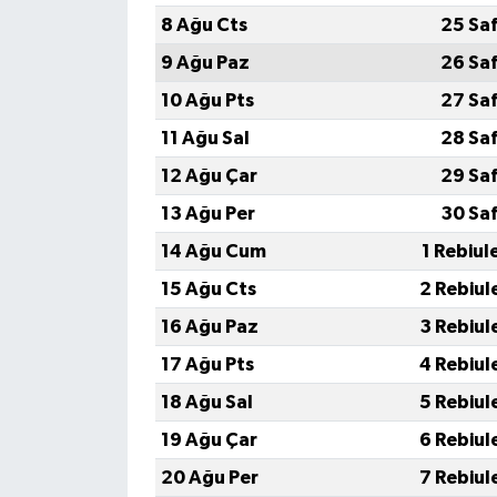
KÜLTÜR SANAT
8 Ağu Cts
25 Sa
9 Ağu Paz
26 Sa
MAGAZİN
10 Ağu Pts
27 Sa
Otomobil
11 Ağu Sal
28 Sa
12 Ağu Çar
29 Sa
POLİTİKA
13 Ağu Per
30 Sa
Sağlık
14 Ağu Cum
1 Rebiul
15 Ağu Cts
2 Rebiul
SİYASET
16 Ağu Paz
3 Rebiul
SPOR HABERLERİ
17 Ağu Pts
4 Rebiul
18 Ağu Sal
5 Rebiul
TEKNOLOJİ
19 Ağu Çar
6 Rebiul
Turizm
20 Ağu Per
7 Rebiul