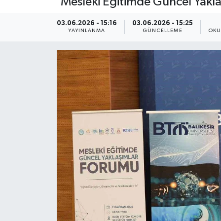
'Mesleki Eğitimde Güncel Yakla
ÇEVRE
03.06.2026 - 15:16
03.06.2026 - 15:25
YAYINLANMA
GÜNCELLEME
OKU
Dış Haberler
Dünya
EĞİTİM
EKONOMİ
English News
Finans
Flaş Haber
Gayrimenkul