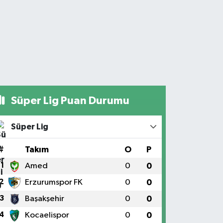
Süper Lig Puan Durumu
Süper Lig
#
Takım
O
P
1
Amed
0
0
2
Erzurumspor FK
0
0
3
Başakşehir
0
0
4
Kocaelispor
0
0