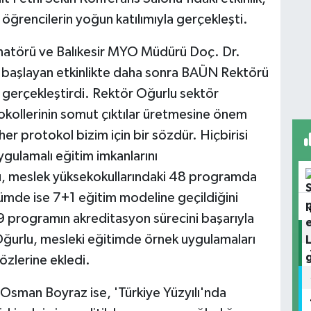
 öğrencilerin yoğun katılımıyla gerçekleşti.
natörü ve Balıkesir MYO Müdürü Doç. Dr.
a başlayan etkinlikte daha sonra BAÜN Rektörü
 gerçekleştirdi. Rektör Oğurlu sektör
otokollerinin somut çıktılar üretmesine önem
her protokol bizim için bir sözdür. Hiçbirisi
gulamalı eğitim imkanlarını
lu, meslek yüksekokullarındaki 48 programda
ümde ise 7+1 eğitim modeline geçildiğini
9 programın akreditasyon sürecini başarıyla
ğurlu, mesleki eğitimde örnek uygulamaları
zlerine ekledi.
 Osman Boyraz ise, 'Türkiye Yüzyılı'nda