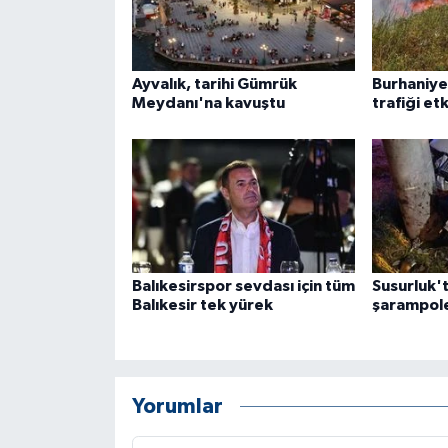
Ayvalık, tarihi Gümrük
Burhaniye
Meydanı'na kavuştu
trafiği etk
Balıkesirspor sevdası için tüm
Susurluk'
Balıkesir tek yürek
şarampole 
Yorumlar