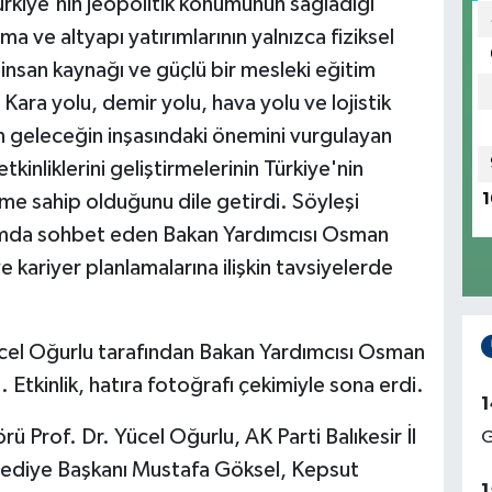
ürkiye'nin jeopolitik konumunun sağladığı
ma ve altyapı yatırımlarının yalnızca fiziksel
i insan kaynağı ve güçlü bir mesleki eğitim
 Kara yolu, demir yolu, hava yolu ve lojistik
rın geleceğin inşasındaki önemini vurgulayan
tkinliklerini geliştirmelerinin Türkiye'nin
1
eme sahip olduğunu dile getirdi. Söyleşi
amda sohbet eden Bakan Yardımcısı Osman
e kariyer planlamalarına ilişkin tavsiyelerde
cel Oğurlu tarafından Bakan Yardımcısı Osman
Etkinlik, hatıra fotoğrafı çekimiyle sona erdi.
1
ü Prof. Dr. Yücel Oğurlu, AK Parti Balıkesir İl
G
ediye Başkanı Mustafa Göksel, Kepsut
1