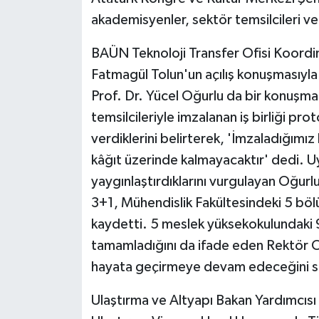
KÜLTÜR SANAT
akademisyenler, sektör temsilcileri ve
MAGAZİN
BAÜN Teknoloji Transfer Ofisi Koordi
Fatmagül Tolun'un açılış konuşmasıyl
Otomobil
Prof. Dr. Yücel Oğurlu da bir konuşma
POLİTİKA
temsilcileriyle imzalanan iş birliği pr
verdiklerini belirterek, 'İmzaladığımız 
Sağlık
kâğıt üzerinde kalmayacaktır' dedi. Uy
yaygınlaştırdıklarını vurgulayan Oğur
SİYASET
3+1, Mühendislik Fakültesindeki 5 böl
SPOR HABERLERİ
kaydetti. 5 meslek yüksekokulundaki 
tamamladığını da ifade eden Rektör O
TEKNOLOJİ
hayata geçirmeye devam edeceğini sö
Turizm
Ulaştırma ve Altyapı Bakan Yardımcısı