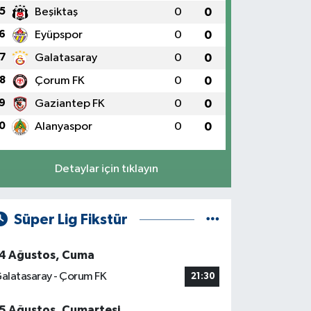
5
Beşiktaş
0
0
6
Eyüpspor
0
0
7
Galatasaray
0
0
8
Çorum FK
0
0
9
Gaziantep FK
0
0
0
Alanyaspor
0
0
Detaylar için tıklayın
Süper Lig Fikstür
4 Ağustos, Cuma
alatasaray - Çorum FK
21:30
5 Ağustos, Cumartesi