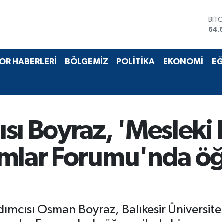
DO
47,
EU
55,
STE
OR HABERLERİ
BÖLGEMİZ
POLİTİKA
EKONOMİ
EĞ
64,
GRA
651
BİS
13.
BIT
sı Boyraz, 'Mesleki
64.
mlar Forumu'nda öğ
dımcısı Osman Boyraz, Balıkesir Üniversite