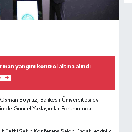
man yangını kontrol altına alındı
e
 Osman Boyraz, Balıkesir Üniversitesi ev
timde Güncel Yaklaşımlar Forumu'nda
t Fethi Sekin Konferans Salonu'ndaki etkinlik,