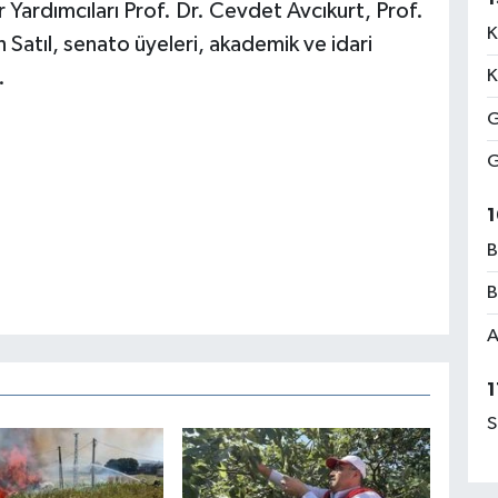
 Yardımcıları Prof. Dr. Cevdet Avcıkurt, Prof.
K
Satıl, senato üyeleri, akademik ve idari
.
K
G
G
1
B
B
A
1
S