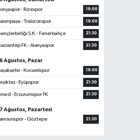
onyaspor - Rizespor
19:00
asımpaşa - Trabzonspor
19:00
ençlerbirliği S.K. - Fenerbahçe
21:30
aziantep FK - Alanyaspor
21:30
6 Ağustos, Pazar
aşakşehir - Kocaelispor
19:00
eşiktaş - Eyüpspor
21:30
med - Erzurumspor FK
21:30
7 Ağustos, Pazartesi
amsunspor - Göztepe
21:30