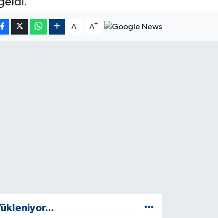
geldi.
-
+
A
A
ükleniyor...