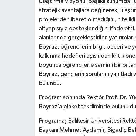
Ulaştırma Vizyonu' başlıklı sunumda T
ÜLKE GÜNDEMİ
stratejik avantajlara değinerek, ulaştır
projelerden ibaret olmadığını, nitelikl
YAŞAM
altyapısıyla desteklendiğini ifade etti.
YEREL
alanlarında gerçekleştirilen yatırımla
Boyraz, öğrencilerin bilgi, beceri ve ye
Yerel Haberler
kalkınma hedefleri açısından kritik ön
boyunca öğrencilerle samimi bir ort
Boyraz, gençlerin sorularını yanıtladı v
bulundu.
Program sonunda Rektör Prof. Dr. Yü
Boyraz'a plaket takdiminde bulunuldu. 
Programa; Balıkesir Üniversitesi Rektör
Başkanı Mehmet Aydemir, Bigadiç Bel