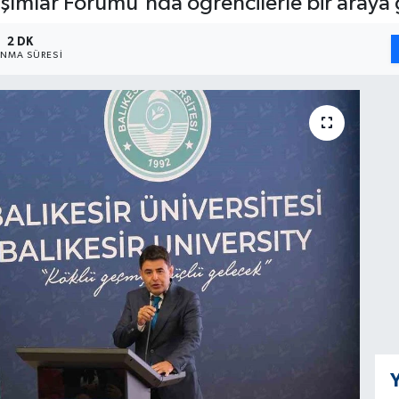
şımlar Forumu'nda öğrencilerle bir araya 
2 DK
NMA SÜRESI
Y