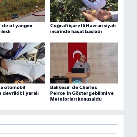
'de ot yangını
Coğrafi işaretli Havran siyah
iledi
incirinde hasat başladı
ta otomobil
Balıkesir'de Charles
devrildi:1 yaralı
Peirce'in Göstergebilimi ve
Metaforları konuşuldu