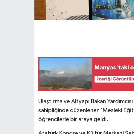
GENEL
GÜNDEM
Güvenlik
HABERDE İNSAN
Manyas'taki or
İNSAN
İçeriği Görüntül
İş Dünyası
Ulaştırma ve Altyapı Bakan Yardımcısı
Jandarma
sahipliğinde düzenlenen 'Mesleki Eği
öğrencilerle bir araya geldi.
Kadın
Atatürk Kongre ve Kültür Merkezi Şehi