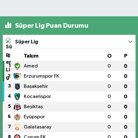
Süper Lig Puan Durumu
Süper Lig
#
Takım
O
P
1
Amed
0
0
2
Erzurumspor FK
0
0
3
Başakşehir
0
0
4
Kocaelispor
0
0
5
Beşiktaş
0
0
6
Eyüpspor
0
0
7
Galatasaray
0
0
8
Çorum FK
0
0