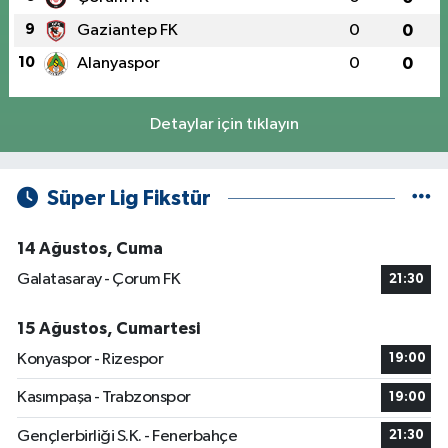
9
Gaziantep FK
0
0
10
Alanyaspor
0
0
Detaylar için tıklayın
Süper Lig Fikstür
14 Ağustos, Cuma
Galatasaray - Çorum FK
21:30
15 Ağustos, Cumartesi
Konyaspor - Rizespor
19:00
Kasımpaşa - Trabzonspor
19:00
Gençlerbirliği S.K. - Fenerbahçe
21:30