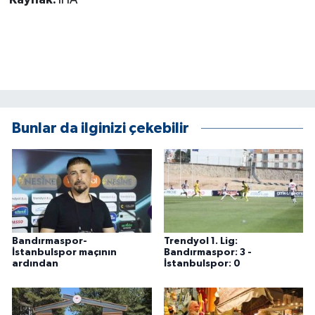
ÜLKE GÜNDEMİ
YAŞAM
YEREL
Yerel Haberler
Bunlar da ilginizi çekebilir
Bandırmaspor-
Trendyol 1. Lig:
İstanbulspor maçının
Bandırmaspor: 3 -
ardından
İstanbulspor: 0