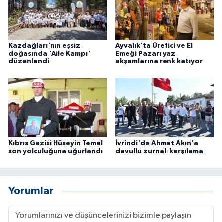
Kazdağları'nın eşsiz
Ayvalık'ta Üretici ve El
doğasında 'Aile Kampı'
Emeği Pazarı yaz
düzenlendi
akşamlarına renk katıyor
Kıbrıs Gazisi Hüseyin Temel
İvrindi'de Ahmet Akın'a
son yolculuğuna uğurlandı
davullu zurnalı karşılama
Yorumlar