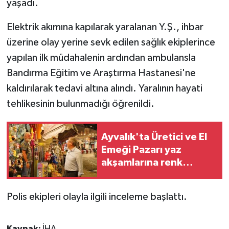
yaşadı.
KÜLTÜR SANAT
Elektrik akımına kapılarak yaralanan Y.Ş., ihbar
MAGAZİN
üzerine olay yerine sevk edilen sağlık ekiplerince
Otomobil
yapılan ilk müdahalenin ardından ambulansla
Bandırma Eğitim ve Araştırma Hastanesi'ne
POLİTİKA
kaldırılarak tedavi altına alındı. Yaralının hayati
tehlikesinin bulunmadığı öğrenildi.
Sağlık
SİYASET
Ayvalık'ta Üretici ve El
Emeği Pazarı yaz
SPOR HABERLERİ
akşamlarına renk
katıyor
TEKNOLOJİ
Polis ekipleri olayla ilgili inceleme başlattı.
Turizm
Kaynak:
İHA