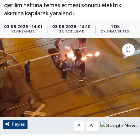
gerilim hattına temas etmesi sonucu elektrik
ÇEVRE
akımına kapılarak yaralandı.
Dış Haberler
03.06.2026 - 14:01
03.06.2026 - 14:10
1 DK
YAYINLANMA
GÜNCELLEME
OKUNMA SÜRESI
Dünya
EĞİTİM
EKONOMİ
English News
Finans
Flaş Haber
Paylaş
-
+
A
A
Gayrimenkul