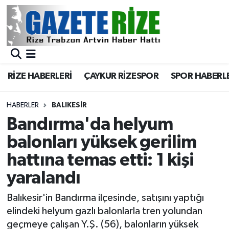
BÖLGEMİZ
Merkez Nöbetçi Eczaneler
SPOR
Merkez Hava Durumu
RİZE HABERLERİ
ÇAYKUR RİZESPOR
SPOR HABERL
Asayiş
Merkez Trafik Yoğunluk Haritası
HABERLER
BALIKESIR
Rize Jandarma Komutanlığı
Süper Lig Puan Durumu ve Fikstür
Bandırma'da helyum
balonları yüksek gerilim
Bilim Teknoloji
Tüm Manşetler
hattına temas etti: 1 kişi
Bölge
Son Dakika Haberleri
yaralandı
Advertising news
Haber Arşivi
Balıkesir'in Bandırma ilçesinde, satışını yaptığı
elindeki helyum gazlı balonlarla tren yolundan
Canlı Maç
geçmeye çalışan Y.Ş. (56), balonların yüksek