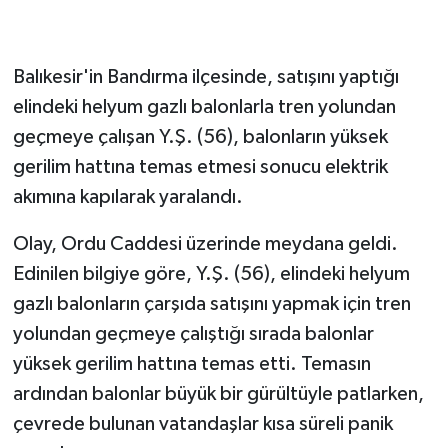
GENEL
Balıkesir'in Bandırma ilçesinde, satışını yaptığı
GÜNDEM
elindeki helyum gazlı balonlarla tren yolundan
geçmeye çalışan Y.Ş. (56), balonların yüksek
Güvenlik
gerilim hattına temas etmesi sonucu elektrik
akımına kapılarak yaralandı.
HABERDE İNSAN
Olay, Ordu Caddesi üzerinde meydana geldi.
İNSAN
Edinilen bilgiye göre, Y.Ş. (56), elindeki helyum
İş Dünyası
gazlı balonların çarşıda satışını yapmak için tren
yolundan geçmeye çalıştığı sırada balonlar
Jandarma
yüksek gerilim hattına temas etti. Temasın
ardından balonlar büyük bir gürültüyle patlarken,
Kadın
çevrede bulunan vatandaşlar kısa süreli panik