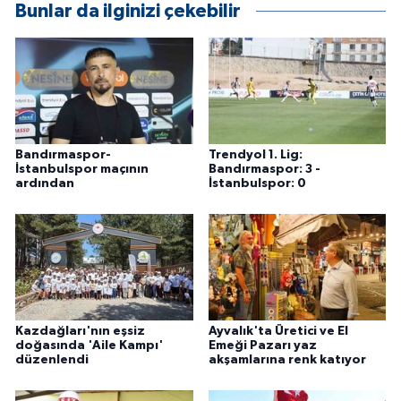
Bunlar da ilginizi çekebilir
Bandırmaspor-
Trendyol 1. Lig:
İstanbulspor maçının
Bandırmaspor: 3 -
ardından
İstanbulspor: 0
Kazdağları'nın eşsiz
Ayvalık'ta Üretici ve El
doğasında 'Aile Kampı'
Emeği Pazarı yaz
düzenlendi
akşamlarına renk katıyor