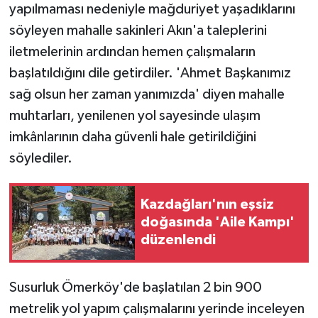
yapılmaması nedeniyle mağduriyet yaşadıklarını
ÜLKE GÜNDEMİ
söyleyen mahalle sakinleri Akın'a taleplerini
YAŞAM
iletmelerinin ardından hemen çalışmaların
başlatıldığını dile getirdiler. 'Ahmet Başkanımız
YEREL
sağ olsun her zaman yanımızda' diyen mahalle
muhtarları, yenilenen yol sayesinde ulaşım
Yerel Haberler
imkânlarının daha güvenli hale getirildiğini
söylediler.
Kazdağları'nın eşsiz
doğasında 'Aile Kampı'
düzenlendi
Susurluk Ömerköy'de başlatılan 2 bin 900
metrelik yol yapım çalışmalarını yerinde inceleyen