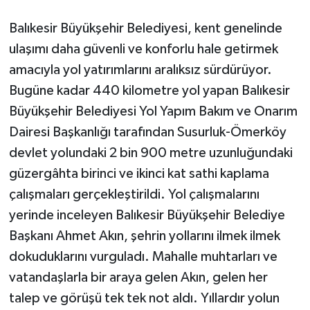
KÜLTÜR SANAT
Balıkesir Büyükşehir Belediyesi, kent genelinde
MAGAZİN
ulaşımı daha güvenli ve konforlu hale getirmek
amacıyla yol yatırımlarını aralıksız sürdürüyor.
Otomobil
Bugüne kadar 440 kilometre yol yapan Balıkesir
Büyükşehir Belediyesi Yol Yapım Bakım ve Onarım
POLİTİKA
Dairesi Başkanlığı tarafından Susurluk-Ömerköy
Sağlık
devlet yolundaki 2 bin 900 metre uzunluğundaki
güzergâhta birinci ve ikinci kat sathi kaplama
SİYASET
çalışmaları gerçekleştirildi. Yol çalışmalarını
yerinde inceleyen Balıkesir Büyükşehir Belediye
SPOR HABERLERİ
Başkanı Ahmet Akın, şehrin yollarını ilmek ilmek
TEKNOLOJİ
dokuduklarını vurguladı. Mahalle muhtarları ve
vatandaşlarla bir araya gelen Akın, gelen her
Turizm
talep ve görüşü tek tek not aldı. Yıllardır yolun