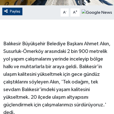
Paylaş
GENEL
-
+
A
A
GÜNDEM
Güvenlik
Balıkesir Büyükşehir Belediye Başkanı Ahmet Akın,
HABERDE İNSAN
Susurluk-Ömerköy arasındaki 2 bin 900 metrelik
yol yapım çalışmalarını yerinde inceleyip bölge
İNSAN
halkı ve muhtarlarla bir araya geldi. Balıkesir'in
ulaşım kalitesini yükseltmek için gece gündüz
İş Dünyası
çalıştıklarını söyleyen Akın, 'Tek odağım, tek
sevdam Balıkesir'imdeki yaşam kalitesini
Jandarma
yükseltmek. 20 ilçede ulaşım altyapısını
Kadın
güçlendirmek için çalışmalarımızı sürdürüyoruz.'
dedi.