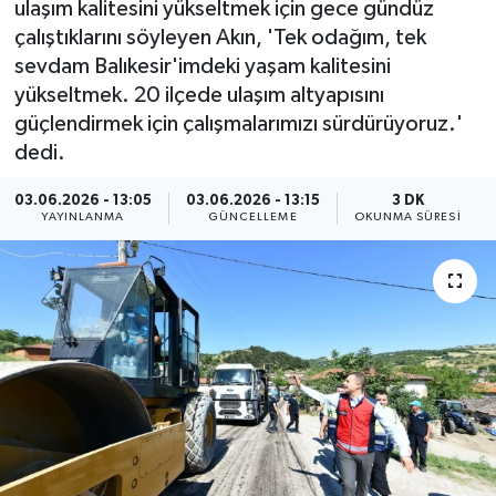
ulaşım kalitesini yükseltmek için gece gündüz
çalıştıklarını söyleyen Akın, 'Tek odağım, tek
ÇEVRE
sevdam Balıkesir'imdeki yaşam kalitesini
yükseltmek. 20 ilçede ulaşım altyapısını
Dış Haberler
güçlendirmek için çalışmalarımızı sürdürüyoruz.'
dedi.
Dünya
03.06.2026 - 13:05
03.06.2026 - 13:15
3 DK
EĞİTİM
YAYINLANMA
GÜNCELLEME
OKUNMA SÜRESI
EKONOMİ
English News
Finans
Flaş Haber
Gayrimenkul