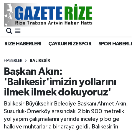
BÖLGEMİZ
Merkez Nöbetçi Eczaneler
SPOR
Merkez Hava Durumu
RİZE HABERLERİ
ÇAYKUR RİZESPOR
SPOR HABERL
Asayiş
Merkez Trafik Yoğunluk Haritası
HABERLER
BALIKESIR
Rize Jandarma Komutanlığı
Süper Lig Puan Durumu ve Fikstür
Başkan Akın:
'Balıkesir'imizin yollarını
Bilim Teknoloji
Tüm Manşetler
ilmek ilmek dokuyoruz'
Bölge
Son Dakika Haberleri
Balıkesir Büyükşehir Belediye Başkanı Ahmet Akın,
Susurluk-Ömerköy arasındaki 2 bin 900 metrelik
Advertising news
Haber Arşivi
yol yapım çalışmalarını yerinde inceleyip bölge
halkı ve muhtarlarla bir araya geldi. Balıkesir'in
Canlı Maç