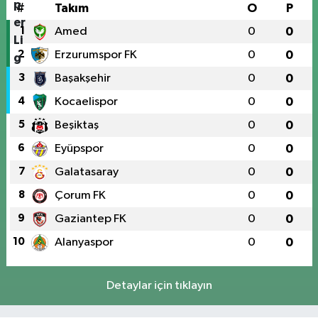
#
Takım
O
P
1
Amed
0
0
2
Erzurumspor FK
0
0
3
Başakşehir
0
0
4
Kocaelispor
0
0
5
Beşiktaş
0
0
6
Eyüpspor
0
0
7
Galatasaray
0
0
8
Çorum FK
0
0
9
Gaziantep FK
0
0
10
Alanyaspor
0
0
Detaylar için tıklayın