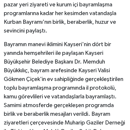
KÜLTÜR SANAT
pazar yeri ziyareti ve kurum içi bayramlaşma
programlarına kadar her kesimden vatandaşla
MAGAZİN
Kurban Bayramı'nın birlik, beraberlik, huzur ve
sevincini paylaştı.
Otomobil
Bayramın manevi iklimini Kayseri'nin dört bir
POLİTİKA
yanında hemşehrileri ile paylaşan Kayseri
Sağlık
Büyükşehir Belediye Başkanı Dr. Memduh
Büyükkılıç, bayram arefesinde Kayseri Valisi
SİYASET
Gökmen Çiçek'in ev sahipliğinde gerçekleştirilen
toplu bayramlaşma programında il protokolü,
SPOR HABERLERİ
kamu görevlileri ve vatandaşlarla bayramlaştı.
Samimi atmosferde gerçekleşen programda
TEKNOLOJİ
birlik ve beraberlik mesajları verildi. Bayram
Turizm
ziyaretleri çerçevesinde Muharip Gaziler Derneği