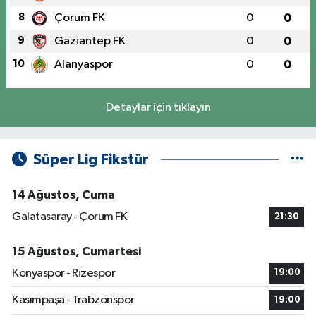
8
Çorum FK
0
0
9
Gaziantep FK
0
0
10
Alanyaspor
0
0
Detaylar için tıklayın
Süper Lig Fikstür
14 Ağustos, Cuma
Galatasaray - Çorum FK
21:30
15 Ağustos, Cumartesi
Konyaspor - Rizespor
19:00
Kasımpaşa - Trabzonspor
19:00