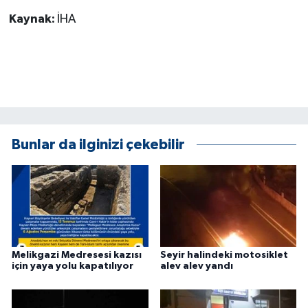
Kaynak:
İHA
Bunlar da ilginizi çekebilir
Melikgazi Medresesi kazısı
Seyir halindeki motosiklet
için yaya yolu kapatılıyor
alev alev yandı