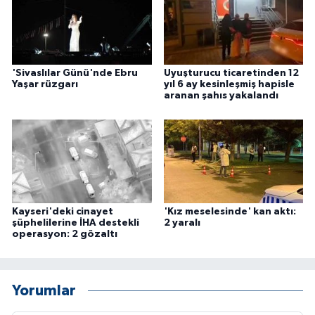
'Sivaslılar Günü'nde Ebru
Uyuşturucu ticaretinden 12
Yaşar rüzgarı
yıl 6 ay kesinleşmiş hapisle
aranan şahıs yakalandı
Kayseri'deki cinayet
'Kız meselesinde' kan aktı:
şüphelilerine İHA destekli
2 yaralı
operasyon: 2 gözaltı
Yorumlar