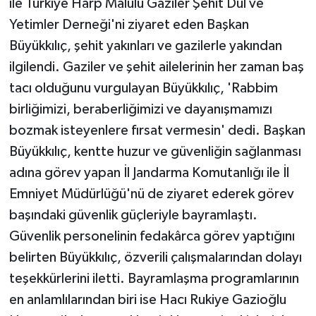
ile Türkiye Harp Malulü Gaziler Şehit Dul ve
ÜLKE GÜNDEMİ
Yetimler Derneği'ni ziyaret eden Başkan
Büyükkılıç, şehit yakınları ve gazilerle yakından
YAŞAM
ilgilendi. Gaziler ve şehit ailelerinin her zaman baş
YEREL
tacı olduğunu vurgulayan Büyükkılıç, 'Rabbim
birliğimizi, beraberliğimizi ve dayanışmamızı
Yerel Haberler
bozmak isteyenlere fırsat vermesin' dedi. Başkan
Büyükkılıç, kentte huzur ve güvenliğin sağlanması
adına görev yapan İl Jandarma Komutanlığı ile İl
Emniyet Müdürlüğü'nü de ziyaret ederek görev
başındaki güvenlik güçleriyle bayramlaştı.
Güvenlik personelinin fedakârca görev yaptığını
belirten Büyükkılıç, özverili çalışmalarından dolayı
teşekkürlerini iletti. Bayramlaşma programlarının
en anlamlılarından biri ise Hacı Rukiye Gazioğlu