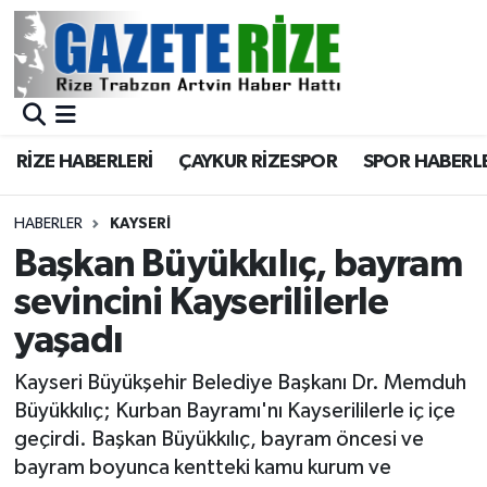
BÖLGEMİZ
Merkez Nöbetçi Eczaneler
SPOR
Merkez Hava Durumu
RİZE HABERLERİ
ÇAYKUR RİZESPOR
SPOR HABERL
Asayiş
Merkez Trafik Yoğunluk Haritası
HABERLER
KAYSERI
Rize Jandarma Komutanlığı
Süper Lig Puan Durumu ve Fikstür
Başkan Büyükkılıç, bayram
sevincini Kayserililerle
Bilim Teknoloji
Tüm Manşetler
yaşadı
Bölge
Son Dakika Haberleri
Kayseri Büyükşehir Belediye Başkanı Dr. Memduh
Büyükkılıç; Kurban Bayramı'nı Kayserililerle iç içe
Advertising news
Haber Arşivi
geçirdi. Başkan Büyükkılıç, bayram öncesi ve
bayram boyunca kentteki kamu kurum ve
Canlı Maç