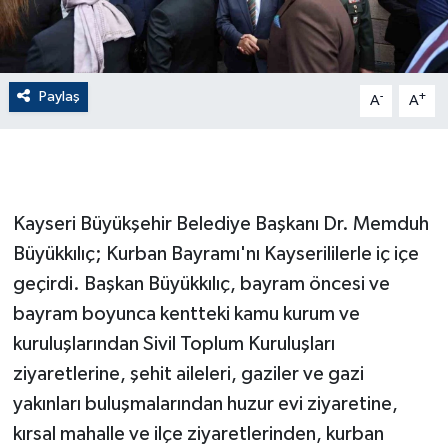
GENEL
Paylaş
GÜNDEM
-
+
A
A
Güvenlik
HABERDE İNSAN
Kayseri Büyükşehir Belediye Başkanı Dr. Memduh
İNSAN
Büyükkılıç; Kurban Bayramı'nı Kayserililerle iç içe
geçirdi. Başkan Büyükkılıç, bayram öncesi ve
İş Dünyası
bayram boyunca kentteki kamu kurum ve
kuruluşlarından Sivil Toplum Kuruluşları
Jandarma
ziyaretlerine, şehit aileleri, gaziler ve gazi
yakınları buluşmalarından huzur evi ziyaretine,
Kadın
kırsal mahalle ve ilçe ziyaretlerinden, kurban