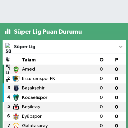
Süper Lig Puan Durumu
Süper Lig
#
Takım
O
P
1
Amed
0
0
2
Erzurumspor FK
0
0
3
Başakşehir
0
0
4
Kocaelispor
0
0
5
Beşiktaş
0
0
6
Eyüpspor
0
0
7
Galatasaray
0
0