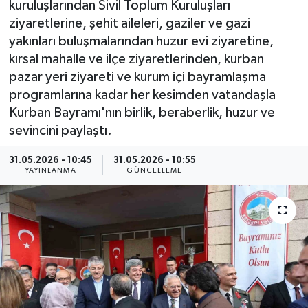
kuruluşlarından Sivil Toplum Kuruluşları
ziyaretlerine, şehit aileleri, gaziler ve gazi
ÇEVRE
yakınları buluşmalarından huzur evi ziyaretine,
kırsal mahalle ve ilçe ziyaretlerinden, kurban
Dış Haberler
pazar yeri ziyareti ve kurum içi bayramlaşma
programlarına kadar her kesimden vatandaşla
Dünya
Kurban Bayramı'nın birlik, beraberlik, huzur ve
EĞİTİM
sevincini paylaştı.
31.05.2026 - 10:45
31.05.2026 - 10:55
EKONOMİ
YAYINLANMA
GÜNCELLEME
English News
Finans
Flaş Haber
Gayrimenkul