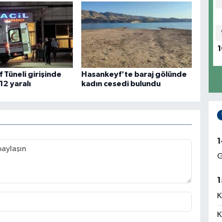
1
 Tüneli girişinde
Hasankeyf'te baraj gölünde
12 yaralı
kadın cesedi bulundu
1
G
1
K
K