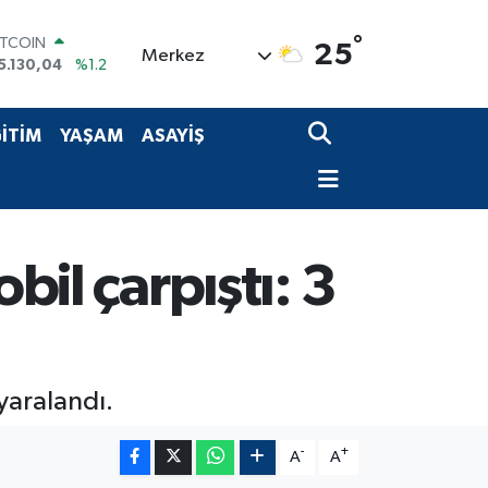
ITCOIN
°
25
Merkez
5.130,04
%1.2
OLAR
7,7106
%0.17
URO
İTİM
YAŞAM
ASAYİŞ
5,1652
%0.27
TERLİN
4,4046
%0.35
RAM ALTIN
618.49
%2.12
İST100
bil çarpıştı: 3
3.773
%-19
 yaralandı.
-
+
A
A