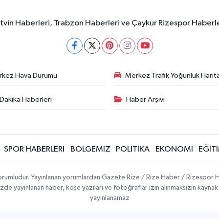
rtvin Haberleri, Trabzon Haberleri ve Çaykur Rizespor Haberl
rkez Hava Durumu
Merkez Trafik Yoğunluk Harita
Dakika Haberleri
Haber Arşivi
SPOR HABERLERİ
BÖLGEMİZ
POLİTİKA
EKONOMİ
EĞİT
 sorumludur. Yayınlanan yorumlardan Gazete Rize / Rize Haber / Rizespor H
temizde yayınlanan haber, köşe yazıları ve fotoğraflar izin alınmaksızın kayn
yayınlanamaz