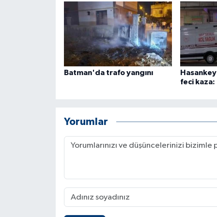
ÜLKE GÜNDEMİ
YAŞAM
YEREL
Batman'da trafo yangını
Hasankeyf
feci kaza: 
Yerel Haberler
Yorumlar