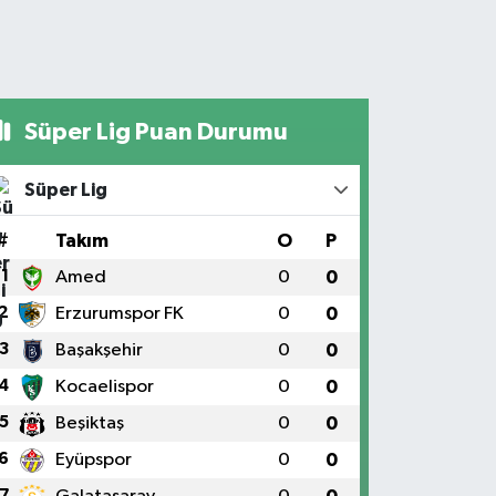
Süper Lig Puan Durumu
Süper Lig
#
Takım
O
P
1
Amed
0
0
2
Erzurumspor FK
0
0
3
Başakşehir
0
0
4
Kocaelispor
0
0
5
Beşiktaş
0
0
6
Eyüpspor
0
0
7