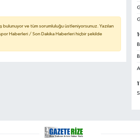
G
G
ş bulunuyor ve tüm sorumluluğu üstleniyorsunuz. Yazılan
or Haberleri / Son Dakika Haberleri hiçbir şekilde
1
B
B
A
1
S