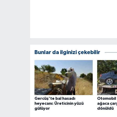
KÜLTÜR SANAT
MAGAZİN
Otomobil
POLİTİKA
Bunlar da ilginizi çekebilir
Sağlık
SİYASET
SPOR HABERLERİ
TEKNOLOJİ
Gercüş'te bal hasadı
Otomobil 
heyecanı: Üreticinin yüzü
ağaca çarp
Turizm
gülüyor
dönüldü