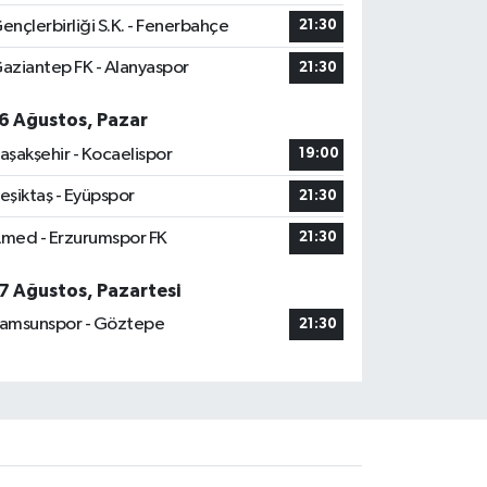
ençlerbirliği S.K. - Fenerbahçe
21:30
aziantep FK - Alanyaspor
21:30
6 Ağustos, Pazar
aşakşehir - Kocaelispor
19:00
eşiktaş - Eyüpspor
21:30
med - Erzurumspor FK
21:30
7 Ağustos, Pazartesi
amsunspor - Göztepe
21:30