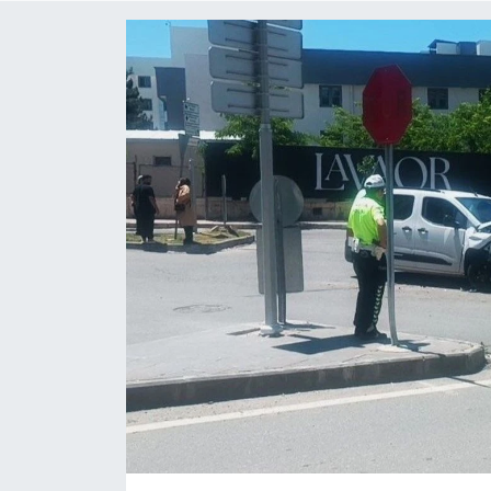
ÇEVRE
Dış Haberler
Dünya
EĞİTİM
EKONOMİ
English News
Finans
Flaş Haber
Gayrimenkul