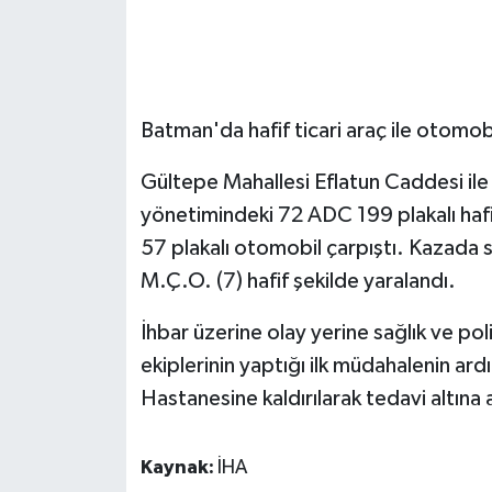
GENEL
GÜNDEM
Batman'da hafif ticari araç ile otomobil
Güvenlik
Gültepe Mahallesi Eflatun Caddesi ile
yönetimindeki 72 ADC 199 plakalı hafif
HABERDE İNSAN
57 plakalı otomobil çarpıştı. Kazada s
İNSAN
M.Ç.O. (7) hafif şekilde yaralandı.
İş Dünyası
İhbar üzerine olay yerine sağlık ve polis
ekiplerinin yaptığı ilk müdahalenin a
Jandarma
Hastanesine kaldırılarak tedavi altına al
Kadın
Kaynak:
İHA