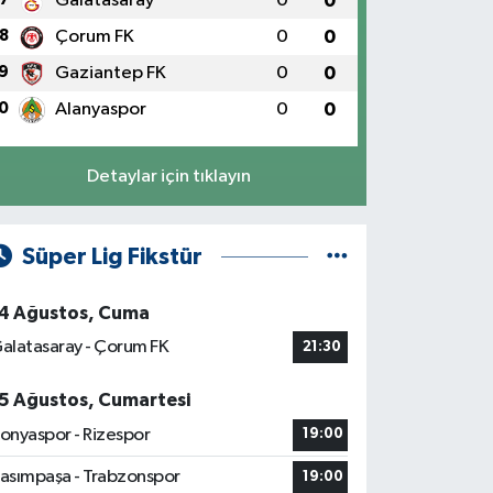
Galatasaray
0
0
8
Çorum FK
0
0
9
Gaziantep FK
0
0
0
Alanyaspor
0
0
Detaylar için tıklayın
Süper Lig Fikstür
4 Ağustos, Cuma
alatasaray - Çorum FK
21:30
5 Ağustos, Cumartesi
onyaspor - Rizespor
19:00
asımpaşa - Trabzonspor
19:00