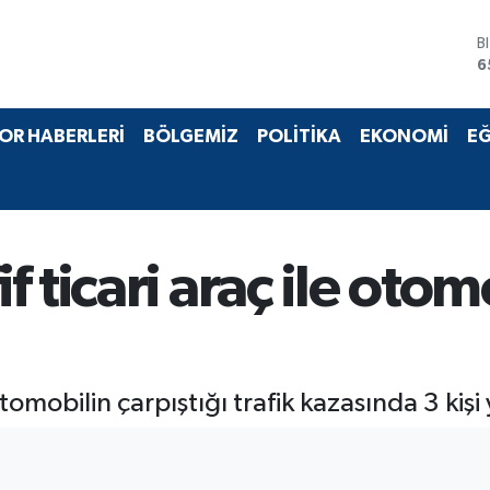
B
6
D
4
E
OR HABERLERİ
BÖLGEMİZ
POLİTİKA
EKONOMİ
EĞ
5
S
6
G
6
B
 ticari araç ile otomo
1
tomobilin çarpıştığı trafik kazasında 3 kişi