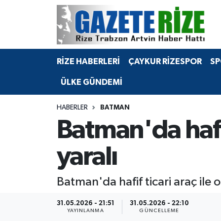
BÖLGEMİZ
Merkez Nöbetçi Eczaneler
RİZE HABERLERİ
ÇAYKUR RİZESPOR
SP
SPOR
Merkez Hava Durumu
ÜLKE GÜNDEMİ
Asayiş
Merkez Trafik Yoğunluk Haritası
HABERLER
BATMAN
Rize Jandarma Komutanlığı
Süper Lig Puan Durumu ve Fikstür
Batman'da hafif
Bilim Teknoloji
Tüm Manşetler
yaralı
Bölge
Son Dakika Haberleri
Batman'da hafif ticari araç ile o
Advertising news
Haber Arşivi
31.05.2026 - 21:51
31.05.2026 - 22:10
YAYINLANMA
GÜNCELLEME
Canlı Maç