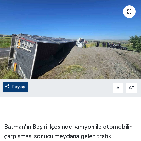
ÇEVRE
Dış Haberler
Dünya
EĞİTİM
EKONOMİ
Paylaş
-
+
A
A
English News
Finans
Flaş Haber
Batman'ın Beşiri ilçesinde kamyon ile otomobilin
çarpışması sonucu meydana gelen trafik
Gayrimenkul