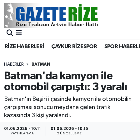
BÖLGEMİZ
Merkez Nöbetçi Eczaneler
SPOR
Merkez Hava Durumu
RİZE HABERLERİ
ÇAYKUR RİZESPOR
SPOR HABERL
Asayiş
Merkez Trafik Yoğunluk Haritası
HABERLER
BATMAN
Rize Jandarma Komutanlığı
Süper Lig Puan Durumu ve Fikstür
Batman'da kamyon ile
otomobil çarpıştı: 3 yaralı
Bilim Teknoloji
Tüm Manşetler
Batman'ın Beşiri ilçesinde kamyon ile otomobilin
Bölge
Son Dakika Haberleri
çarpışması sonucu meydana gelen trafik
kazasında 3 kişi yaralandı.
Advertising news
Haber Arşivi
01.06.2026 - 10:11
01.06.2026 - 10:15
YAYINLANMA
GÜNCELLEME
Canlı Maç