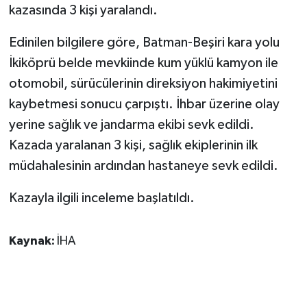
kazasında 3 kişi yaralandı.
GENEL
Edinilen bilgilere göre, Batman-Beşiri kara yolu
İkiköprü belde mevkiinde kum yüklü kamyon ile
GÜNDEM
otomobil, sürücülerinin direksiyon hakimiyetini
Güvenlik
kaybetmesi sonucu çarpıştı. İhbar üzerine olay
yerine sağlık ve jandarma ekibi sevk edildi.
HABERDE İNSAN
Kazada yaralanan 3 kişi, sağlık ekiplerinin ilk
müdahalesinin ardından hastaneye sevk edildi.
İNSAN
Kazayla ilgili inceleme başlatıldı.
İş Dünyası
Kaynak:
İHA
Jandarma
Kadın