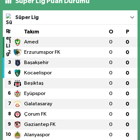
Süper Lig Puan Durumu
Süper Lig
#
Takım
O
P
1
Amed
0
0
2
Erzurumspor FK
0
0
3
Başakşehir
0
0
4
Kocaelispor
0
0
5
Beşiktaş
0
0
6
Eyüpspor
0
0
7
Galatasaray
0
0
8
Çorum FK
0
0
9
Gaziantep FK
0
0
10
Alanyaspor
0
0