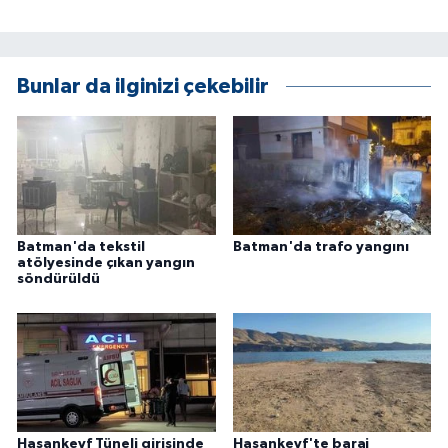
KÜLTÜR SANAT
MAGAZİN
Bunlar da ilginizi çekebilir
Otomobil
POLİTİKA
Sağlık
Batman'da tekstil
Batman'da trafo yangını
SİYASET
atölyesinde çıkan yangın
söndürüldü
SPOR HABERLERİ
TEKNOLOJİ
Turizm
Hasankeyf Tüneli girişinde
Hasankeyf'te baraj