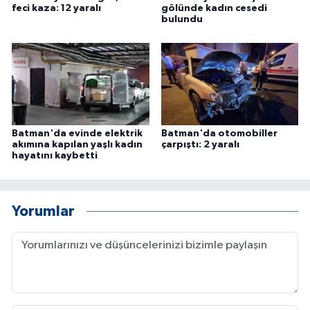
feci kaza: 12 yaralı
gölünde kadın cesedi
ÜLKE GÜNDEMİ
bulundu
YAŞAM
YEREL
Yerel Haberler
Batman'da evinde elektrik
Batman'da otomobiller
akımına kapılan yaşlı kadın
çarpıştı: 2 yaralı
hayatını kaybetti
Yorumlar