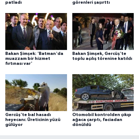
patladı
görenleri şaşırttı
ÜLKE GÜNDEMİ
YAŞAM
YEREL
Yerel Haberler
Bakan Şimşek: 'Batman'da
Bakan Şimşek, Gercüş'te
muazzam bir hizmet
toplu açılış törenine katıldı
fırtınası var'
Gercüş'te bal hasadı
Otomobil kontrolden çıkıp
heyecanı: Üreticinin yüzü
ağaca çarptı, faciadan
gülüyor
dönüldü