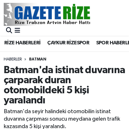
BÖLGEMİZ
Merkez Nöbetçi Eczaneler
SPOR
Merkez Hava Durumu
RİZE HABERLERİ
ÇAYKUR RİZESPOR
SPOR HABERL
Asayiş
Merkez Trafik Yoğunluk Haritası
HABERLER
BATMAN
Rize Jandarma Komutanlığı
Süper Lig Puan Durumu ve Fikstür
Batman'da istinat duvarına
çarparak duran
Bilim Teknoloji
Tüm Manşetler
otomobildeki 5 kişi
Bölge
Son Dakika Haberleri
yaralandı
Advertising news
Haber Arşivi
Batman'da seyir halindeki otomobilin istinat
duvarına çarpması sonucu meydana gelen trafik
Canlı Maç
kazasında 5 kişi yaralandı.