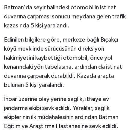
Batman'da seyir halindeki otomobilin istinat
GENEL
duvarına çarpması sonucu meydana gelen trafik
kazasında 5 kişi yaralandı.
GÜNDEM
Edinilen bilgilere göre, merkeze bağlı Bıçakçı
Güvenlik
köyü mevkiinde sürücüsünün direksiyon
hakimiyetini kaybettiği otomobil, önce yol
HABERDE İNSAN
kenarındaki yön tabelasına, ardından da istinat
duvarına çarparak durabildi. Kazada araçta
İNSAN
bulunan 5 kişi yaralandı.
İş Dünyası
İhbar üzerine olay yerine sağlık, itfaiye ev
Jandarma
jandarma ekibi sevk edildi. Yaralılar, sağlık
ekiplerinin ilk müdahalesinin ardından Batman
Kadın
Eğitim ve Araştırma Hastanesine sevk edildi.