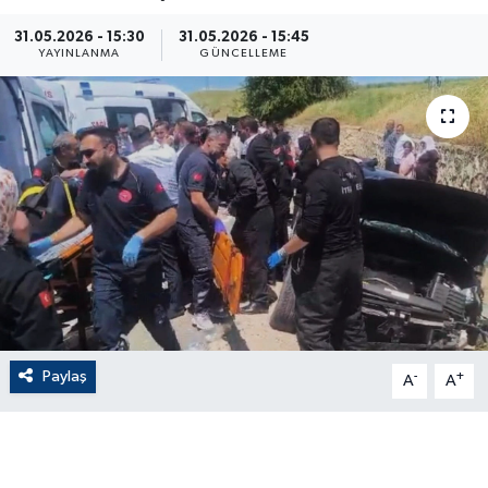
ÇEVRE
31.05.2026 - 15:30
31.05.2026 - 15:45
YAYINLANMA
GÜNCELLEME
Dış Haberler
Dünya
EĞİTİM
EKONOMİ
English News
Finans
Paylaş
-
+
A
A
Flaş Haber
Gayrimenkul