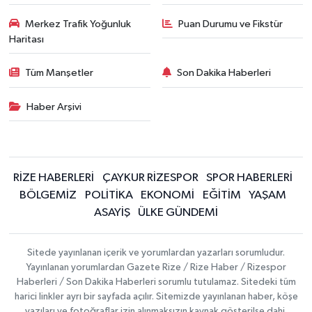
Merkez Trafik Yoğunluk
Puan Durumu ve Fikstür
Haritası
Tüm Manşetler
Son Dakika Haberleri
Haber Arşivi
RİZE HABERLERİ
ÇAYKUR RİZESPOR
SPOR HABERLERİ
BÖLGEMİZ
POLİTİKA
EKONOMİ
EĞİTİM
YAŞAM
ASAYİŞ
ÜLKE GÜNDEMİ
Sitede yayınlanan içerik ve yorumlardan yazarları sorumludur.
Yayınlanan yorumlardan Gazete Rize / Rize Haber / Rizespor
Haberleri / Son Dakika Haberleri sorumlu tutulamaz. Sitedeki tüm
harici linkler ayrı bir sayfada açılır. Sitemizde yayınlanan haber, köşe
yazıları ve fotoğraflar izin alınmaksızın kaynak gösterilse dahi,