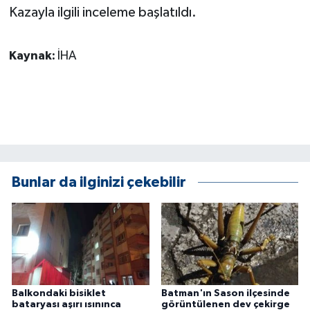
KÜLTÜR SANAT
Kazayla ilgili inceleme başlatıldı.
MAGAZİN
Kaynak:
İHA
Otomobil
POLİTİKA
Sağlık
SİYASET
Bunlar da ilginizi çekebilir
SPOR HABERLERİ
TEKNOLOJİ
Turizm
Balkondaki bisiklet
Batman'ın Sason ilçesinde
bataryası aşırı ısınınca
görüntülenen dev çekirge