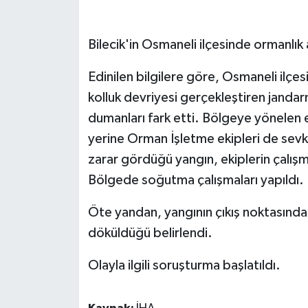
GENEL
Bilecik'in Osmaneli ilçesinde ormanlık 
GÜNDEM
Edinilen bilgilere göre, Osmaneli ilçes
kolluk devriyesi gerçekleştiren jandar
Güvenlik
dumanları fark etti. Bölgeye yönelen e
HABERDE İNSAN
yerine Orman İşletme ekipleri de sevk 
zarar gördüğü yangın, ekiplerin çalışm
İNSAN
Bölgede soğutma çalışmaları yapıldı.
İş Dünyası
Öte yandan, yangının çıkış noktasınd
döküldüğü belirlendi.
Jandarma
Olayla ilgili soruşturma başlatıldı.
Kadın