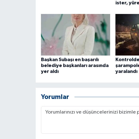
ister, yür
ÜLKE GÜNDEMİ
YAŞAM
YEREL
Yerel Haberler
Başkan Subaşı en başarılı
Kontrolde
belediye başkanları arasında
şarampole
yer aldı
yaralandı
Yorumlar