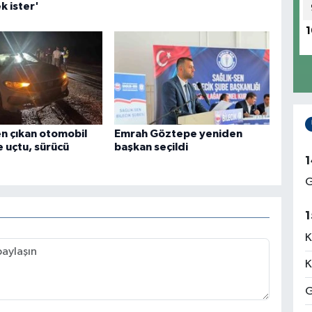
ek ister'
1
n çıkan otomobil
Emrah Göztepe yeniden
 uçtu, sürücü
başkan seçildi
1
G
1
K
K
G