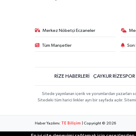
Merkez Nöbetçi Eczaneler
Me
Tüm Manşetler
Son 
RİZE HABERLERİ
ÇAYKUR RİZESPOR
Sitede yayınlanan içerik ve yorumlardan yazarları
Sitedeki tüm harici linkler ayrı bir sayfada açılır. Si
Haber Yazılımı:
TE Bilişim
| Copyright © 2026
En iyi site deneyimi sağlamak için çerezlerden f