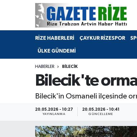
BÖLGEMİZ
Merkez Nöbetçi Eczaneler
RİZE HABERLERİ
ÇAYKUR RİZESPOR
SP
SPOR
Merkez Hava Durumu
ÜLKE GÜNDEMİ
Asayiş
Merkez Trafik Yoğunluk Haritası
HABERLER
BILECIK
Rize Jandarma Komutanlığı
Süper Lig Puan Durumu ve Fikstür
Bilecik'te orma
Bilim Teknoloji
Tüm Manşetler
Bilecik'in Osmaneli ilçesinde o
Bölge
Son Dakika Haberleri
20.05.2026 - 10:27
20.05.2026 - 10:41
YAYINLANMA
GÜNCELLEME
Advertising news
Haber Arşivi
Canlı Maç