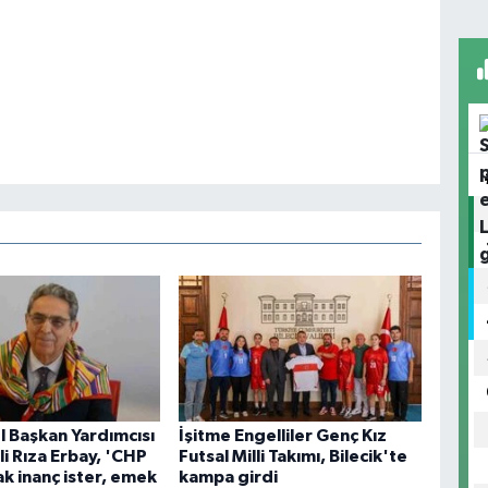
 Başkan Yardımcısı
İşitme Engelliler Genç Kız
Ali Rıza Erbay, 'CHP
Futsal Milli Takımı, Bilecik'te
k inanç ister, emek
kampa girdi