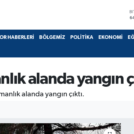
B
6
D
4
E
OR HABERLERİ
BÖLGEMİZ
POLİTİKA
EKONOMİ
EĞ
5
S
6
G
6
B
nlık alanda yangın ç
1
rmanlık alanda yangın çıktı.