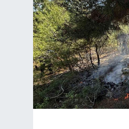
ÇEVRE
Dış Haberler
Dünya
EĞİTİM
EKONOMİ
English News
Finans
Flaş Haber
Gayrimenkul