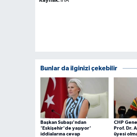
Kaynak:
İHA
KÜLTÜR SANAT
MAGAZİN
Otomobil
POLİTİKA
Sağlık
Bunlar da ilginizi çekebilir
SİYASET
SPOR HABERLERİ
TEKNOLOJİ
Başkan Subaşı'ndan
CHP Genel
Turizm
'Eskişehir'de yaşıyor'
Prof. Dr. 
iddialarına cevap
üyesi olma