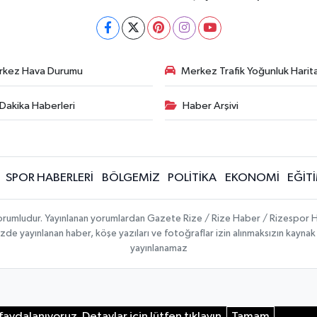
rkez Hava Durumu
Merkez Trafik Yoğunluk Harita
Dakika Haberleri
Haber Arşivi
SPOR HABERLERİ
BÖLGEMİZ
POLİTİKA
EKONOMİ
EĞİT
 sorumludur. Yayınlanan yorumlardan Gazete Rize / Rize Haber / Rizespor H
temizde yayınlanan haber, köşe yazıları ve fotoğraflar izin alınmaksızın kayn
yayınlanamaz
aydalanıyoruz. Detaylar için lütfen tıklayın.
Tamam