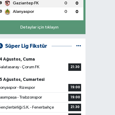
9
Gaziantep FK
0
0
0
Alanyaspor
0
0
Detaylar için tıklayın
Süper Lig Fikstür
4 Ağustos, Cuma
alatasaray - Çorum FK
21:30
5 Ağustos, Cumartesi
onyaspor - Rizespor
19:00
asımpaşa - Trabzonspor
19:00
ençlerbirliği S.K. - Fenerbahçe
21:30