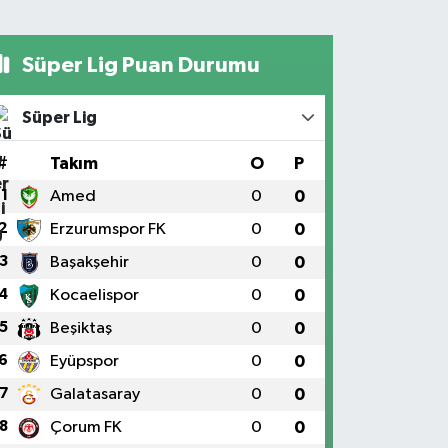
Süper Lig Puan Durumu
Süper Lig
#
Takım
O
P
1
Amed
0
0
2
Erzurumspor FK
0
0
3
Başakşehir
0
0
4
Kocaelispor
0
0
5
Beşiktaş
0
0
6
Eyüpspor
0
0
7
Galatasaray
0
0
8
Çorum FK
0
0