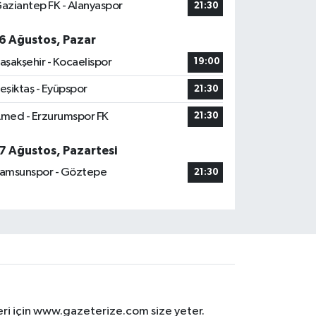
aziantep FK - Alanyaspor
21:30
6 Ağustos, Pazar
aşakşehir - Kocaelispor
19:00
eşiktaş - Eyüpspor
21:30
med - Erzurumspor FK
21:30
7 Ağustos, Pazartesi
amsunspor - Göztepe
21:30
eri için www.gazeterize.com size yeter.