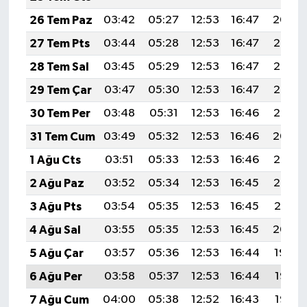
KÜLTÜR SANAT
26 Tem Paz
03:42
05:27
12:53
16:47
20:09
MAGAZİN
27 Tem Pts
03:44
05:28
12:53
16:47
20:08
28 Tem Sal
03:45
05:29
12:53
16:47
20:07
Otomobil
29 Tem Çar
03:47
05:30
12:53
16:47
20:06
POLİTİKA
30 Tem Per
03:48
05:31
12:53
16:46
20:05
31 Tem Cum
03:49
05:32
12:53
16:46
20:04
Sağlık
1 Ağu Cts
03:51
05:33
12:53
16:46
20:03
SİYASET
2 Ağu Paz
03:52
05:34
12:53
16:45
20:02
3 Ağu Pts
03:54
05:35
12:53
16:45
20:01
SPOR HABERLERİ
4 Ağu Sal
03:55
05:35
12:53
16:45
20:00
TEKNOLOJİ
5 Ağu Çar
03:57
05:36
12:53
16:44
19:59
6 Ağu Per
03:58
05:37
12:53
16:44
19:58
Turizm
7 Ağu Cum
04:00
05:38
12:52
16:43
19:57