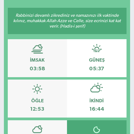
ÇEVRE
Rabbinizi devamlı zikrediniz ve namazınızı ilk vaktinde
kılınız, muhakkak Allah Azze ve Celle, size ecrinizi kat kat
Dış Haberler
verir. (Hadis-i şerif)
Dünya
EĞİTİM
İMSAK
GÜNEŞ
03:58
05:37
EKONOMİ
English News
ÖĞLE
İKINDI
Finans
12:53
16:44
Flaş Haber
Gayrimenkul