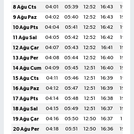
ÜLKE GÜNDEMİ
8 Ağu Cts
04:01
05:39
12:52
16:43
19:55
9 Ağu Paz
04:02
05:40
12:52
16:43
19:54
YAŞAM
10 Ağu Pts
04:04
05:41
12:52
16:42
19:53
YEREL
11 Ağu Sal
04:05
05:42
12:52
16:42
19:52
12 Ağu Çar
04:07
05:43
12:52
16:41
19:50
Yerel Haberler
13 Ağu Per
04:08
05:44
12:52
16:40
19:49
14 Ağu Cum
04:09
05:45
12:51
16:40
19:48
15 Ağu Cts
04:11
05:46
12:51
16:39
19:47
16 Ağu Paz
04:12
05:47
12:51
16:39
19:45
17 Ağu Pts
04:14
05:48
12:51
16:38
19:44
18 Ağu Sal
04:15
05:49
12:51
16:37
19:42
19 Ağu Çar
04:16
05:50
12:50
16:37
19:41
20 Ağu Per
04:18
05:51
12:50
16:36
19:40