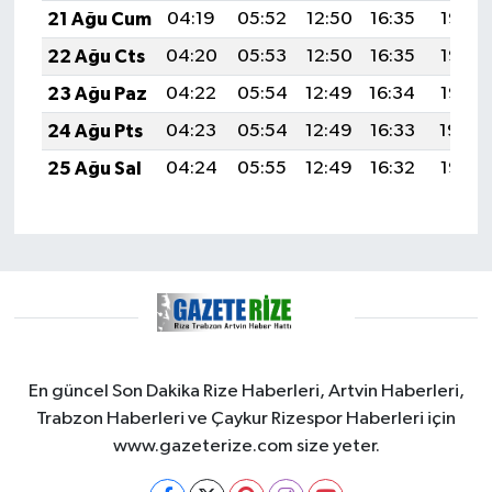
21 Ağu Cum
04:19
05:52
12:50
16:35
19:38
22 Ağu Cts
04:20
05:53
12:50
16:35
19:37
23 Ağu Paz
04:22
05:54
12:49
16:34
19:35
24 Ağu Pts
04:23
05:54
12:49
16:33
19:34
25 Ağu Sal
04:24
05:55
12:49
16:32
19:32
En güncel Son Dakika Rize Haberleri, Artvin Haberleri,
Trabzon Haberleri ve Çaykur Rizespor Haberleri için
www.gazeterize.com size yeter.