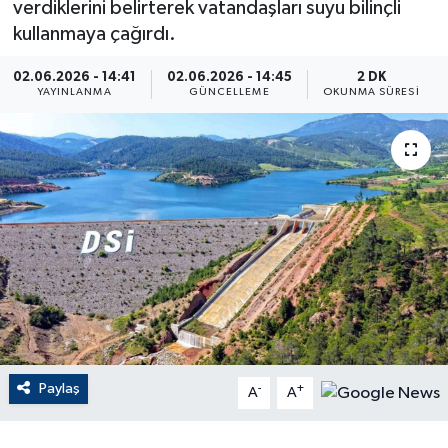
verdiklerini belirterek vatandaşları suyu bilinçli
kullanmaya çağırdı.
ÇEVRE
02.06.2026 - 14:41
02.06.2026 - 14:45
2 DK
Dış Haberler
YAYINLANMA
GÜNCELLEME
OKUNMA SÜRESI
Dünya
EĞİTİM
EKONOMİ
English News
Finans
Paylaş
-
+
Flaş Haber
A
A
Gayrimenkul