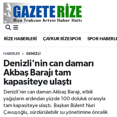
BÖLGEMİZ
Merkez Nöbetçi Eczaneler
SPOR
Merkez Hava Durumu
RİZE HABERLERİ
ÇAYKUR RİZESPOR
SPOR HABERL
Asayiş
Merkez Trafik Yoğunluk Haritası
HABERLER
DENIZLI
Rize Jandarma Komutanlığı
Süper Lig Puan Durumu ve Fikstür
Denizli'nin can damarı
Akbaş Barajı tam
Bilim Teknoloji
Tüm Manşetler
kapasiteye ulaştı
Bölge
Son Dakika Haberleri
Denizli'nin can damarı Akbaş Barajı, etkili
yağışların ardından yüzde 100 doluluk oranıyla
Advertising news
Haber Arşivi
tam kapasiteye ulaştı. Başkan Bülent Nuri
Çavuşoğlu, sürdürülebilir su yönetimine öncelik
Canlı Maç