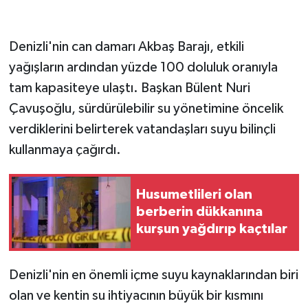
GENEL
Denizli'nin can damarı Akbaş Barajı, etkili
yağışların ardından yüzde 100 doluluk oranıyla
GÜNDEM
tam kapasiteye ulaştı. Başkan Bülent Nuri
Güvenlik
Çavuşoğlu, sürdürülebilir su yönetimine öncelik
verdiklerini belirterek vatandaşları suyu bilinçli
HABERDE İNSAN
kullanmaya çağırdı.
İNSAN
Husumetlileri olan
İş Dünyası
berberin dükkanına
kurşun yağdırıp kaçtılar
Jandarma
Denizli'nin en önemli içme suyu kaynaklarından biri
Kadın
olan ve kentin su ihtiyacının büyük bir kısmını