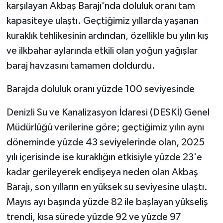
KÜLTÜR SANAT
karşılayan Akbaş Barajı'nda doluluk oranı tam
kapasiteye ulaştı. Geçtiğimiz yıllarda yaşanan
MAGAZİN
kuraklık tehlikesinin ardından, özellikle bu yılın kış
ve ilkbahar aylarında etkili olan yoğun yağışlar
Otomobil
baraj havzasını tamamen doldurdu.
POLİTİKA
Barajda doluluk oranı yüzde 100 seviyesinde
Sağlık
Denizli Su ve Kanalizasyon İdaresi (DESKİ) Genel
Müdürlüğü verilerine göre; geçtiğimiz yılın aynı
SİYASET
döneminde yüzde 43 seviyelerinde olan, 2025
SPOR HABERLERİ
yılı içerisinde ise kuraklığın etkisiyle yüzde 23'e
kadar gerileyerek endişeya neden olan Akbaş
TEKNOLOJİ
Barajı, son yılların en yüksek su seviyesine ulaştı.
Mayıs ayı başında yüzde 82 ile başlayan yükseliş
Turizm
trendi, kısa sürede yüzde 92 ve yüzde 97