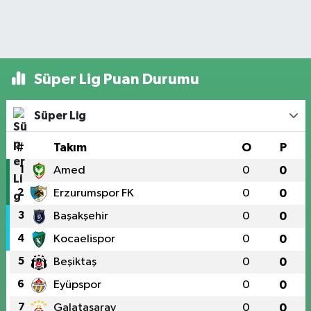
Süper Lig Puan Durumu
Süper Lig
#
Takım
O
P
1
Amed
0
0
2
Erzurumspor FK
0
0
3
Başakşehir
0
0
4
Kocaelispor
0
0
5
Beşiktaş
0
0
6
Eyüpspor
0
0
7
Galatasaray
0
0