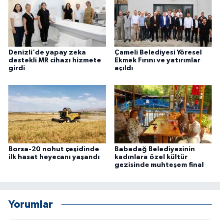
Denizli'de yapay zeka
Çameli Belediyesi Yöresel
destekli MR cihazı hizmete
Ekmek Fırını ve yatırımlar
girdi
açıldı
Borsa-20 nohut çeşidinde
Babadağ Belediyesinin
ilk hasat heyecanı yaşandı
kadınlara özel kültür
gezisinde muhteşem final
Yorumlar