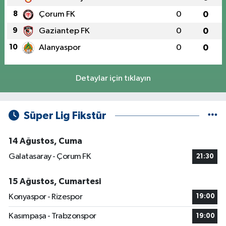
8
Çorum FK
0
0
9
Gaziantep FK
0
0
10
Alanyaspor
0
0
Detaylar için tıklayın
Süper Lig Fikstür
14 Ağustos, Cuma
Galatasaray - Çorum FK
21:30
15 Ağustos, Cumartesi
Konyaspor - Rizespor
19:00
Kasımpaşa - Trabzonspor
19:00