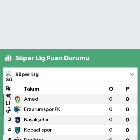
Süper Lig Puan Durumu
Süper Lig
#
Takım
O
P
1
Amed
0
0
2
Erzurumspor FK
0
0
3
Başakşehir
0
0
4
Kocaelispor
0
0