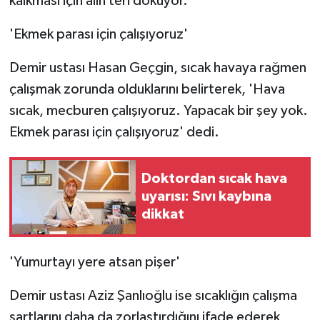
kalkması için alın teri döküyor.
KÜLTÜR SANAT
'Ekmek parası için çalışıyoruz'
MAGAZİN
Demir ustası Hasan Geçgin, sıcak havaya rağmen
Otomobil
çalışmak zorunda olduklarını belirterek, 'Hava
sıcak, mecburen çalışıyoruz. Yapacak bir şey yok.
POLİTİKA
Ekmek parası için çalışıyoruz' dedi.
Sağlık
Doktordan sıcak hava
SİYASET
uyarısı: Sıvı kaybına
dikkat
SPOR HABERLERİ
TEKNOLOJİ
'Yumurtayı yere atsan pişer'
Demir ustası Aziz Şanlıoğlu ise sıcaklığın çalışma
Turizm
şartlarını daha da zorlaştırdığını ifade ederek,