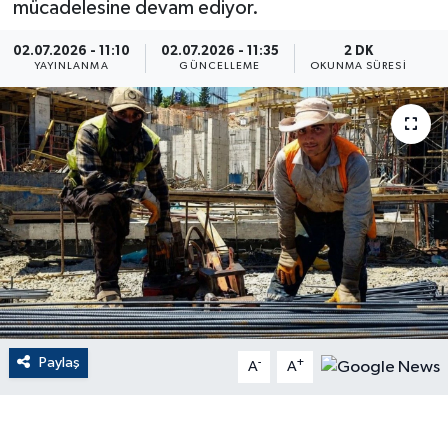
mücadelesine devam ediyor.
ÇEVRE
02.07.2026 - 11:10
02.07.2026 - 11:35
2 DK
YAYINLANMA
GÜNCELLEME
OKUNMA SÜRESI
Dış Haberler
Dünya
EĞİTİM
EKONOMİ
English News
Finans
Paylaş
-
+
A
A
Flaş Haber
Gayrimenkul