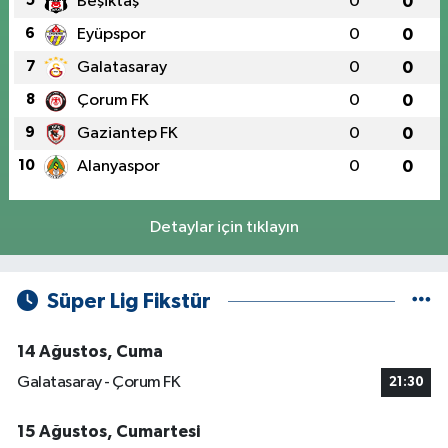
5
Beşiktaş
0
0
6
Eyüpspor
0
0
7
Galatasaray
0
0
8
Çorum FK
0
0
9
Gaziantep FK
0
0
10
Alanyaspor
0
0
Detaylar için tıklayın
Süper Lig Fikstür
14 Ağustos, Cuma
Galatasaray - Çorum FK
21:30
15 Ağustos, Cumartesi