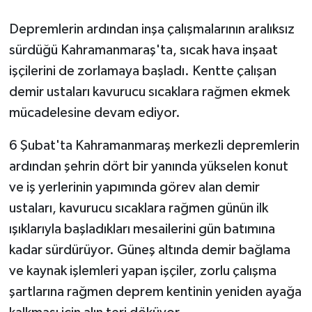
Depremlerin ardından inşa çalışmalarının aralıksız
GENEL
sürdüğü Kahramanmaraş'ta, sıcak hava inşaat
GÜNDEM
işçilerini de zorlamaya başladı. Kentte çalışan
demir ustaları kavurucu sıcaklara rağmen ekmek
Güvenlik
mücadelesine devam ediyor.
HABERDE İNSAN
6 Şubat'ta Kahramanmaraş merkezli depremlerin
ardından şehrin dört bir yanında yükselen konut
İNSAN
ve iş yerlerinin yapımında görev alan demir
ustaları, kavurucu sıcaklara rağmen günün ilk
İş Dünyası
ışıklarıyla başladıkları mesailerini gün batımına
Jandarma
kadar sürdürüyor. Güneş altında demir bağlama
ve kaynak işlemleri yapan işçiler, zorlu çalışma
Kadın
şartlarına rağmen deprem kentinin yeniden ayağa