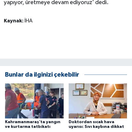
yapıyor, üretmeye devam ediyoruz' dedi.
Kaynak:
İHA
Bunlar da ilginizi çekebilir
Kahramanmaraş'ta yangın
Doktordan sıcak hava
ve kurtarma tatbikatı
uyarısı: Sıvı kaybına dikkat