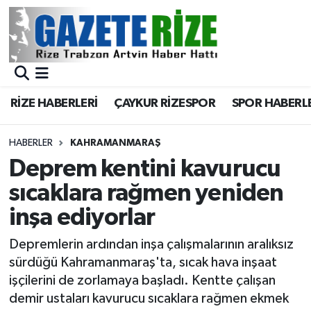
BÖLGEMİZ
Merkez Nöbetçi Eczaneler
SPOR
Merkez Hava Durumu
RİZE HABERLERİ
ÇAYKUR RİZESPOR
SPOR HABERL
Asayiş
Merkez Trafik Yoğunluk Haritası
HABERLER
KAHRAMANMARAŞ
Rize Jandarma Komutanlığı
Süper Lig Puan Durumu ve Fikstür
Deprem kentini kavurucu
sıcaklara rağmen yeniden
Bilim Teknoloji
Tüm Manşetler
inşa ediyorlar
Bölge
Son Dakika Haberleri
Depremlerin ardından inşa çalışmalarının aralıksız
sürdüğü Kahramanmaraş'ta, sıcak hava inşaat
Advertising news
Haber Arşivi
işçilerini de zorlamaya başladı. Kentte çalışan
demir ustaları kavurucu sıcaklara rağmen ekmek
Canlı Maç