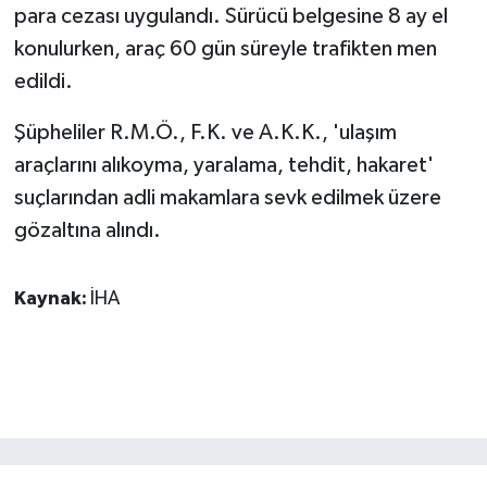
para cezası uygulandı. Sürücü belgesine 8 ay el
ÜLKE GÜNDEMİ
konulurken, araç 60 gün süreyle trafikten men
YAŞAM
edildi.
YEREL
Şüpheliler R.M.Ö., F.K. ve A.K.K., 'ulaşım
araçlarını alıkoyma, yaralama, tehdit, hakaret'
Yerel Haberler
suçlarından adli makamlara sevk edilmek üzere
gözaltına alındı.
Kaynak:
İHA