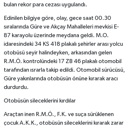
bulan rekor para cezası uygulandı.
GENEL
Edinilen bilgiye göre, olay, gece saat 00.30
sıralarında Güre ve Akçay Mahalleleri mevkisi E-
GÜNDEM
87 karayolu üzerinde meydana geldi. M.O.
Güvenlik
idaresindeki 34 KS 418 plakalı şehirler arası yolcu
otobüsü seyir halindeyken, arkasından gelen
HABERDE İNSAN
R.M.Ö. kontrolündeki 17 ZB 46 plakalı otomobil
tarafından ısrarla takip edildi. Otomobil sürücüsü,
İNSAN
Güre yakınlarında otobüsün önüne kırarak aracı
durdurdu.
İş Dünyası
Otobüsün sileceklerini kırdılar
Jandarma
Araçtan inen R.M.Ö., F.K. ve suça sürüklenen
Kadın
çocuk A.K.K., otobüsün sileceklerini kırarak zarar