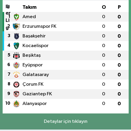
#
Takım
O
P
1
Amed
0
0
2
Erzurumspor FK
0
0
3
Başakşehir
0
0
4
Kocaelispor
0
0
5
Beşiktaş
0
0
6
Eyüpspor
0
0
7
Galatasaray
0
0
8
Çorum FK
0
0
9
Gaziantep FK
0
0
10
Alanyaspor
0
0
Detaylar için tıklayın