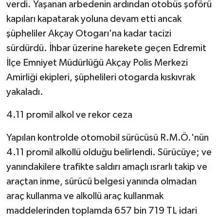
KÜLTÜR SANAT
verdi. Yaşanan arbedenin ardından otobüs şoförü
kapıları kapatarak yoluna devam etti ancak
MAGAZİN
şüpheliler Akçay Otogarı'na kadar tacizi
sürdürdü. İhbar üzerine harekete geçen Edremit
Otomobil
İlçe Emniyet Müdürlüğü Akçay Polis Merkezi
Amirliği ekipleri, şüphelileri otogarda kıskıvrak
POLİTİKA
yakaladı.
Sağlık
4.11 promil alkol ve rekor ceza
SİYASET
Yapılan kontrolde otomobil sürücüsü R.M.Ö.'nün
4.11 promil alkollü olduğu belirlendi. Sürücüye; ve
SPOR HABERLERİ
yanındakilere trafikte saldırı amaçlı ısrarlı takip ve
TEKNOLOJİ
araçtan inme, sürücü belgesi yanında olmadan
araç kullanma ve alkollü araç kullanmak
Turizm
maddelerinden toplamda 657 bin 719 TL idari