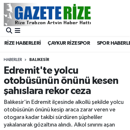
BÖLGEMİZ
Merkez Nöbetçi Eczaneler
SPOR
Merkez Hava Durumu
RİZE HABERLERİ
ÇAYKUR RİZESPOR
SPOR HABERL
Asayiş
Merkez Trafik Yoğunluk Haritası
HABERLER
BALIKESIR
Rize Jandarma Komutanlığı
Süper Lig Puan Durumu ve Fikstür
Edremit'te yolcu
otobüsünün önünü kesen
Bilim Teknoloji
Tüm Manşetler
şahıslara rekor ceza
Bölge
Son Dakika Haberleri
Balıkesir'in Edremit ilçesinde alkollü şekilde yolcu
otobüsünün önünü kesip araca zarar veren ve
Advertising news
Haber Arşivi
otogara kadar takibi sürdüren şüpheliler
yakalanarak gözaltına alındı. Alkol sınırını aşan
Canlı Maç