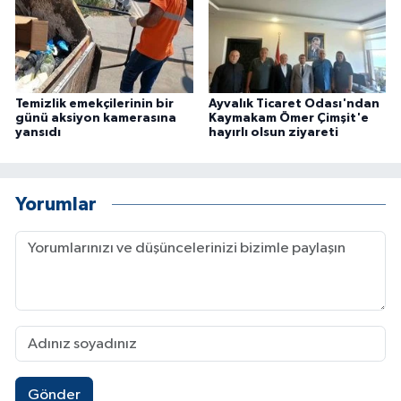
Temizlik emekçilerinin bir
Ayvalık Ticaret Odası'ndan
günü aksiyon kamerasına
Kaymakam Ömer Çimşit'e
yansıdı
hayırlı olsun ziyareti
Yorumlar
Gönder