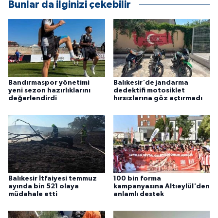
Bunlar da ilginizi çekebilir
Bandırmaspor yönetimi
Balıkesir'de jandarma
yeni sezon hazırlıklarını
dedektifi motosiklet
değerlendirdi
hırsızlarına göz açtırmadı
Balıkesir İtfaiyesi temmuz
100 bin forma
ayında bin 521 olaya
kampanyasına Altıeylül'den
müdahale etti
anlamlı destek