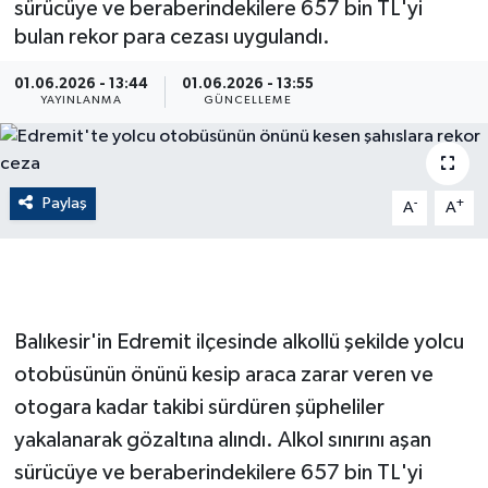
sürücüye ve beraberindekilere 657 bin TL'yi
bulan rekor para cezası uygulandı.
ÇEVRE
01.06.2026 - 13:44
01.06.2026 - 13:55
Dış Haberler
YAYINLANMA
GÜNCELLEME
Dünya
Paylaş
EĞİTİM
-
+
A
A
EKONOMİ
English News
Balıkesir'in Edremit ilçesinde alkollü şekilde yolcu
Finans
otobüsünün önünü kesip araca zarar veren ve
otogara kadar takibi sürdüren şüpheliler
Flaş Haber
yakalanarak gözaltına alındı. Alkol sınırını aşan
sürücüye ve beraberindekilere 657 bin TL'yi
Gayrimenkul