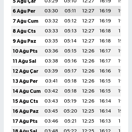
5 Ağu Çar
03:29
05:10
12:27
16:19
19:34
ÜLKE GÜNDEMİ
6 Ağu Per
03:30
05:11
12:27
16:19
19:33
YAŞAM
7 Ağu Cum
03:32
05:12
12:27
16:19
19:32
8 Ağu Cts
03:33
05:13
12:27
16:18
19:31
YEREL
9 Ağu Paz
03:35
05:14
12:27
16:18
19:30
Yerel Haberler
10 Ağu Pts
03:36
05:15
12:26
16:17
19:28
11 Ağu Sal
03:38
05:16
12:26
16:17
19:27
12 Ağu Çar
03:39
05:17
12:26
16:16
19:26
13 Ağu Per
03:41
05:18
12:26
16:15
19:25
14 Ağu Cum
03:42
05:18
12:26
16:15
19:23
15 Ağu Cts
03:43
05:19
12:26
16:14
19:22
16 Ağu Paz
03:45
05:20
12:25
16:14
19:20
17 Ağu Pts
03:46
05:21
12:25
16:13
19:19
18 Ağu Sal
03:48
05:22
12:25
16:12
19:18