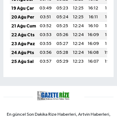
19 Ağu Çar
03:49
05:23
12:25
16:12
19:16
20 Ağu Per
03:51
05:24
12:25
16:11
19:15
21 Ağu Cum
03:52
05:25
12:24
16:10
19:13
22 Ağu Cts
03:53
05:26
12:24
16:09
19:12
23 Ağu Paz
03:55
05:27
12:24
16:09
19:10
24 Ağu Pts
03:56
05:28
12:24
16:08
19:09
25 Ağu Sal
03:57
05:29
12:23
16:07
19:07
En güncel Son Dakika Rize Haberleri, Artvin Haberleri,