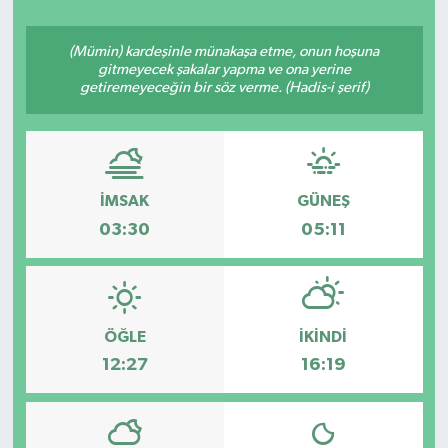
ÇEVRE
(Mümin) kardeşinle münakaşa etme, onun hoşuna
gitmeyecek şakalar yapma ve ona yerine
Dış Haberler
getiremeyeceğin bir söz verme. (Hadis-i şerif)
Dünya
EĞİTİM
İMSAK
GÜNEŞ
03:30
05:11
EKONOMİ
English News
ÖĞLE
İKINDI
Finans
12:27
16:19
Flaş Haber
Gayrimenkul