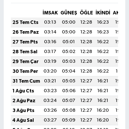
KÜLTÜR SANAT
İMSAK
GÜNEŞ
ÖĞLE
İKINDI
AKŞA
MAGAZİN
25 Tem Cts
03:13
05:00
12:28
16:23
19:46
Otomobil
26 Tem Paz
03:14
05:00
12:28
16:23
19:45
27 Tem Pts
03:16
05:01
12:28
16:22
19:44
POLİTİKA
28 Tem Sal
03:17
05:02
12:28
16:22
19:43
Sağlık
29 Tem Çar
03:19
05:03
12:28
16:22
19:42
30 Tem Per
03:20
05:04
12:28
16:22
19:41
SİYASET
31 Tem Cum
03:21
05:05
12:27
16:21
19:40
SPOR HABERLERİ
1 Ağu Cts
03:23
05:06
12:27
16:21
19:39
2 Ağu Paz
03:24
05:07
12:27
16:21
19:38
TEKNOLOJİ
3 Ağu Pts
03:26
05:08
12:27
16:20
19:37
Turizm
4 Ağu Sal
03:27
05:09
12:27
16:20
19:36