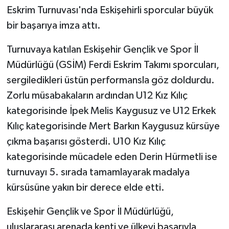
Eskrim Turnuvası'nda Eskişehirli sporcular büyük
GENEL
bir başarıya imza attı.
Turnuvaya katılan Eskişehir Gençlik ve Spor İl
GÜNDEM
Müdürlüğü (GSİM) Ferdi Eskrim Takımı sporcuları,
Güvenlik
sergiledikleri üstün performansla göz doldurdu.
Zorlu müsabakaların ardından U12 Kız Kılıç
HABERDE İNSAN
kategorisinde İpek Melis Kaygusuz ve U12 Erkek
Kılıç kategorisinde Mert Barkın Kaygusuz kürsüye
İNSAN
çıkma başarısı gösterdi. U10 Kız Kılıç
İş Dünyası
kategorisinde mücadele eden Derin Hürmetli ise
turnuvayı 5. sırada tamamlayarak madalya
Jandarma
kürsüsüne yakın bir derece elde etti.
Kadın
Eskişehir Gençlik ve Spor İl Müdürlüğü,
uluslararası arenada kenti ve ülkeyi başarıyla