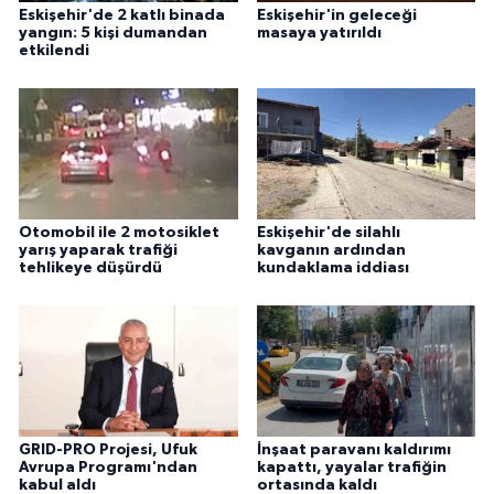
Eskişehir'de 2 katlı binada
Eskişehir'in geleceği
ÜLKE GÜNDEMİ
yangın: 5 kişi dumandan
masaya yatırıldı
etkilendi
YAŞAM
YEREL
Yerel Haberler
Otomobil ile 2 motosiklet
Eskişehir'de silahlı
yarış yaparak trafiği
kavganın ardından
tehlikeye düşürdü
kundaklama iddiası
GRID-PRO Projesi, Ufuk
İnşaat paravanı kaldırımı
Avrupa Programı'ndan
kapattı, yayalar trafiğin
kabul aldı
ortasında kaldı