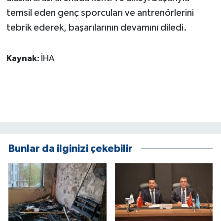
KÜLTÜR SANAT
temsil eden genç sporcuları ve antrenörlerini
tebrik ederek, başarılarının devamını diledi.
MAGAZİN
Otomobil
Kaynak:
İHA
POLİTİKA
Sağlık
SİYASET
Bunlar da ilginizi çekebilir
SPOR HABERLERİ
TEKNOLOJİ
Turizm