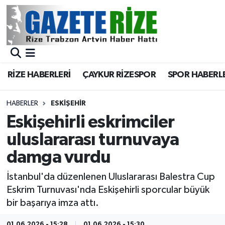
BÖLGEMİZ
Merkez Nöbetçi Eczaneler
SPOR
Merkez Hava Durumu
RİZE HABERLERİ
ÇAYKUR RİZESPOR
SPOR HABERL
Asayiş
Merkez Trafik Yoğunluk Haritası
HABERLER
ESKIŞEHIR
Rize Jandarma Komutanlığı
Süper Lig Puan Durumu ve Fikstür
Eskişehirli eskrimciler
uluslararası turnuvaya
Bilim Teknoloji
Tüm Manşetler
damga vurdu
Bölge
Son Dakika Haberleri
İstanbul'da düzenlenen Uluslararası Balestra Cup
Eskrim Turnuvası'nda Eskişehirli sporcular büyük
Advertising news
Haber Arşivi
bir başarıya imza attı.
Canlı Maç
01.06.2026 - 15:28
01.06.2026 - 15:30