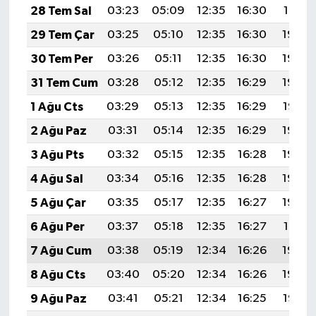
KÜLTÜR SANAT
28 Tem Sal
03:23
05:09
12:35
16:30
19:51
29 Tem Çar
03:25
05:10
12:35
16:30
19:50
MAGAZİN
30 Tem Per
03:26
05:11
12:35
16:30
19:49
Otomobil
31 Tem Cum
03:28
05:12
12:35
16:29
19:48
1 Ağu Cts
03:29
05:13
12:35
16:29
19:47
POLİTİKA
2 Ağu Paz
03:31
05:14
12:35
16:29
19:46
Sağlık
3 Ağu Pts
03:32
05:15
12:35
16:28
19:45
4 Ağu Sal
03:34
05:16
12:35
16:28
19:44
SİYASET
5 Ağu Çar
03:35
05:17
12:35
16:27
19:43
SPOR HABERLERİ
6 Ağu Per
03:37
05:18
12:35
16:27
19:41
7 Ağu Cum
03:38
05:19
12:34
16:26
19:40
TEKNOLOJİ
8 Ağu Cts
03:40
05:20
12:34
16:26
19:39
Turizm
9 Ağu Paz
03:41
05:21
12:34
16:25
19:38