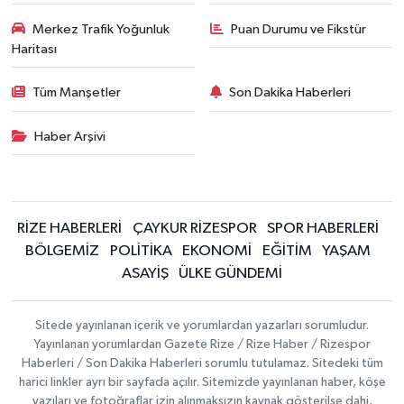
Merkez Trafik Yoğunluk
Puan Durumu ve Fikstür
Haritası
Tüm Manşetler
Son Dakika Haberleri
Haber Arşivi
RİZE HABERLERİ
ÇAYKUR RİZESPOR
SPOR HABERLERİ
BÖLGEMİZ
POLİTİKA
EKONOMİ
EĞİTİM
YAŞAM
ASAYİŞ
ÜLKE GÜNDEMİ
Sitede yayınlanan içerik ve yorumlardan yazarları sorumludur.
Yayınlanan yorumlardan Gazete Rize / Rize Haber / Rizespor
Haberleri / Son Dakika Haberleri sorumlu tutulamaz. Sitedeki tüm
harici linkler ayrı bir sayfada açılır. Sitemizde yayınlanan haber, köşe
yazıları ve fotoğraflar izin alınmaksızın kaynak gösterilse dahi,