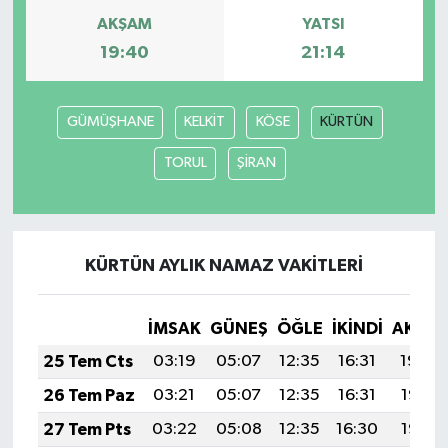
AKŞAM
YATSI
GENEL
19:40
21:14
GÜNDEM
GÜMÜŞHANE
KELKİT
KÖSE
KÜRTÜN
Güvenlik
TORUL
ŞİRAN
HABERDE İNSAN
İNSAN
KÜRTÜN AYLIK NAMAZ VAKITLERI
İş Dünyası
İMSAK
GÜNEŞ
ÖĞLE
İKINDI
AKŞA
Jandarma
25 Tem Cts
03:19
05:07
12:35
16:31
19:54
26 Tem Paz
03:21
05:07
12:35
16:31
19:53
Kadın
27 Tem Pts
03:22
05:08
12:35
16:30
19:52