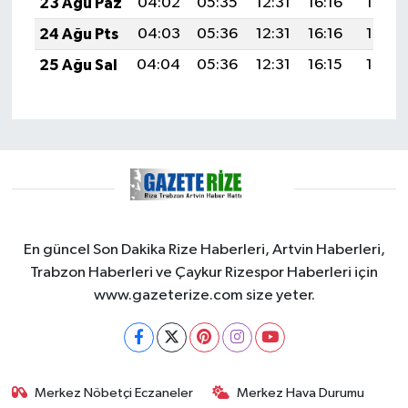
23 Ağu Paz
04:02
05:35
12:31
16:16
19:18
24 Ağu Pts
04:03
05:36
12:31
16:16
19:17
25 Ağu Sal
04:04
05:36
12:31
16:15
19:15
En güncel Son Dakika Rize Haberleri, Artvin Haberleri,
Trabzon Haberleri ve Çaykur Rizespor Haberleri için
www.gazeterize.com size yeter.
Merkez Nöbetçi Eczaneler
Merkez Hava Durumu