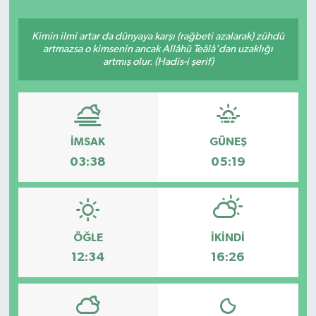
ÇEVRE
Kimin ilmi artar da dünyaya karşı (rağbeti azalarak) zühdü
artmazsa o kimsenin ancak Allâhü Teâlâ'dan uzaklığı
Dış Haberler
artmış olur. (Hadis-i şerif)
Dünya
EĞİTİM
İMSAK
GÜNEŞ
03:38
05:19
EKONOMİ
English News
ÖĞLE
İKINDI
Finans
12:34
16:26
Flaş Haber
Gayrimenkul