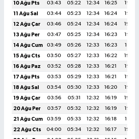
10 Ağu Pts
03:43
05:22
12:34
16:25
19:36
ÜLKE GÜNDEMİ
11 Ağu Sal
03:44
05:23
12:34
16:24
19:35
YAŞAM
12 Ağu Çar
03:46
05:24
12:34
16:24
19:34
13 Ağu Per
03:47
05:25
12:34
16:23
19:33
YEREL
14 Ağu Cum
03:49
05:26
12:33
16:23
19:31
Yerel Haberler
15 Ağu Cts
03:50
05:27
12:33
16:22
19:30
16 Ağu Paz
03:52
05:28
12:33
16:21
19:28
17 Ağu Pts
03:53
05:29
12:33
16:21
19:27
18 Ağu Sal
03:54
05:30
12:33
16:20
19:26
19 Ağu Çar
03:56
05:31
12:32
16:19
19:24
20 Ağu Per
03:57
05:32
12:32
16:19
19:23
21 Ağu Cum
03:59
05:33
12:32
16:18
19:21
22 Ağu Cts
04:00
05:34
12:32
16:17
19:20