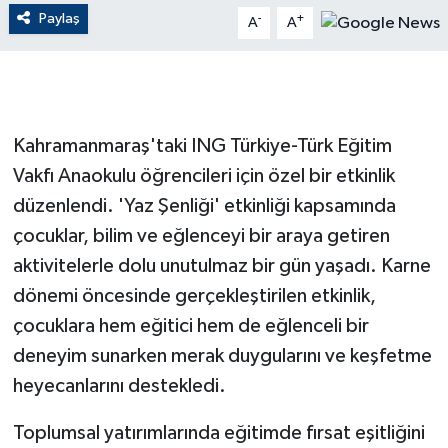
Paylaş
-
+
A
A
GENEL
GÜNDEM
Kahramanmaraş'taki ING Türkiye-Türk Eğitim
Güvenlik
Vakfı Anaokulu öğrencileri için özel bir etkinlik
HABERDE İNSAN
düzenlendi. 'Yaz Şenliği' etkinliği kapsamında
çocuklar, bilim ve eğlenceyi bir araya getiren
İNSAN
aktivitelerle dolu unutulmaz bir gün yaşadı. Karne
dönemi öncesinde gerçekleştirilen etkinlik,
İş Dünyası
çocuklara hem eğitici hem de eğlenceli bir
Jandarma
deneyim sunarken merak duygularını ve keşfetme
heyecanlarını destekledi.
Kadın
Toplumsal yatırımlarında eğitimde fırsat eşitliğini