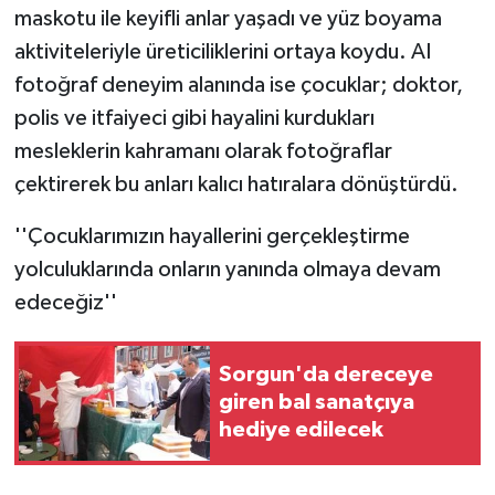
maskotu ile keyifli anlar yaşadı ve yüz boyama
ÜLKE GÜNDEMİ
aktiviteleriyle üreticiliklerini ortaya koydu. AI
YAŞAM
fotoğraf deneyim alanında ise çocuklar; doktor,
polis ve itfaiyeci gibi hayalini kurdukları
YEREL
mesleklerin kahramanı olarak fotoğraflar
çektirerek bu anları kalıcı hatıralara dönüştürdü.
Yerel Haberler
''Çocuklarımızın hayallerini gerçekleştirme
yolculuklarında onların yanında olmaya devam
edeceğiz''
Sorgun'da dereceye
giren bal sanatçıya
hediye edilecek