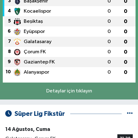
3
Başakşehir
0
0
4
Kocaelispor
0
0
5
Beşiktaş
0
0
6
Eyüpspor
0
0
7
Galatasaray
0
0
8
Çorum FK
0
0
9
Gaziantep FK
0
0
10
Alanyaspor
0
0
Detaylar için tıklayın
Süper Lig Fikstür
14 Ağustos, Cuma