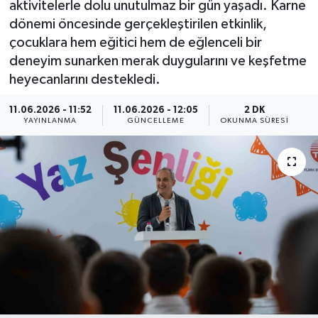
aktivitelerle dolu unutulmaz bir gün yaşadı. Karne
dönemi öncesinde gerçekleştirilen etkinlik,
ÇEVRE
çocuklara hem eğitici hem de eğlenceli bir
deneyim sunarken merak duygularını ve keşfetme
Dış Haberler
heyecanlarını destekledi.
Dünya
11.06.2026 - 11:52
11.06.2026 - 12:05
2 DK
YAYINLANMA
GÜNCELLEME
OKUNMA SÜRESI
EĞİTİM
EKONOMİ
English News
Finans
Flaş Haber
Gayrimenkul