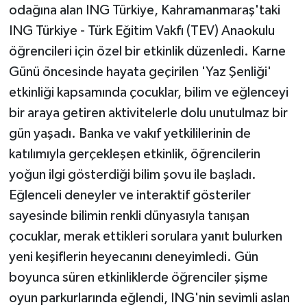
KÜLTÜR SANAT
odağına alan ING Türkiye, Kahramanmaraş'taki
ING Türkiye - Türk Eğitim Vakfı (TEV) Anaokulu
MAGAZİN
öğrencileri için özel bir etkinlik düzenledi. Karne
Günü öncesinde hayata geçirilen 'Yaz Şenliği'
Otomobil
etkinliği kapsamında çocuklar, bilim ve eğlenceyi
POLİTİKA
bir araya getiren aktivitelerle dolu unutulmaz bir
gün yaşadı. Banka ve vakıf yetkililerinin de
Sağlık
katılımıyla gerçekleşen etkinlik, öğrencilerin
yoğun ilgi gösterdiği bilim şovu ile başladı.
SİYASET
Eğlenceli deneyler ve interaktif gösteriler
SPOR HABERLERİ
sayesinde bilimin renkli dünyasıyla tanışan
çocuklar, merak ettikleri sorulara yanıt bulurken
TEKNOLOJİ
yeni keşiflerin heyecanını deneyimledi. Gün
boyunca süren etkinliklerde öğrenciler şişme
Turizm
oyun parkurlarında eğlendi, ING'nin sevimli aslan