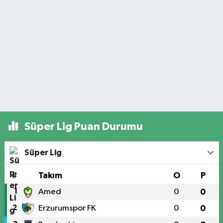
Süper Lig Puan Durumu
Süper Lig
#
Takım
O
P
1
Amed
0
0
2
Erzurumspor FK
0
0