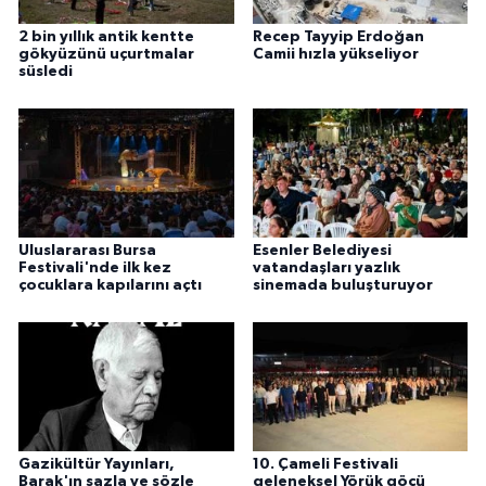
2 bin yıllık antik kentte
Recep Tayyip Erdoğan
gökyüzünü uçurtmalar
Camii hızla yükseliyor
süsledi
Uluslararası Bursa
Esenler Belediyesi
Festivali'nde ilk kez
vatandaşları yazlık
çocuklara kapılarını açtı
sinemada buluşturuyor
Gazikültür Yayınları,
10. Çameli Festivali
Barak'ın sazla ve sözle
geleneksel Yörük göçü