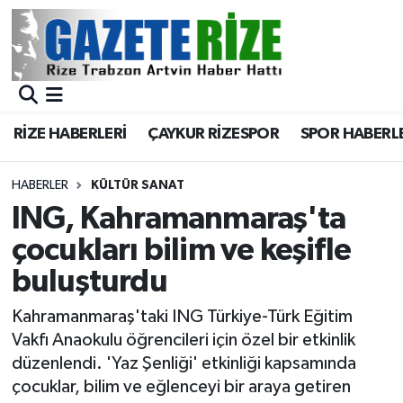
BÖLGEMİZ
Merkez Nöbetçi Eczaneler
SPOR
Merkez Hava Durumu
RİZE HABERLERİ
ÇAYKUR RİZESPOR
SPOR HABERL
Asayiş
Merkez Trafik Yoğunluk Haritası
HABERLER
KÜLTÜR SANAT
Rize Jandarma Komutanlığı
Süper Lig Puan Durumu ve Fikstür
ING, Kahramanmaraş'ta
çocukları bilim ve keşifle
Bilim Teknoloji
Tüm Manşetler
buluşturdu
Bölge
Son Dakika Haberleri
Kahramanmaraş'taki ING Türkiye-Türk Eğitim
Vakfı Anaokulu öğrencileri için özel bir etkinlik
Advertising news
Haber Arşivi
düzenlendi. 'Yaz Şenliği' etkinliği kapsamında
çocuklar, bilim ve eğlenceyi bir araya getiren
Canlı Maç