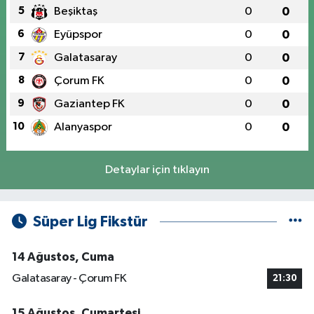
5
Beşiktaş
0
0
6
Eyüpspor
0
0
7
Galatasaray
0
0
8
Çorum FK
0
0
9
Gaziantep FK
0
0
10
Alanyaspor
0
0
Detaylar için tıklayın
Süper Lig Fikstür
14 Ağustos, Cuma
Galatasaray - Çorum FK
21:30
15 Ağustos, Cumartesi