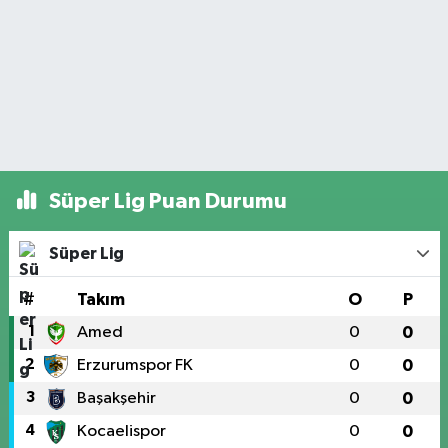
Süper Lig Puan Durumu
Süper Lig
#
Takım
O
P
1
Amed
0
0
2
Erzurumspor FK
0
0
3
Başakşehir
0
0
4
Kocaelispor
0
0