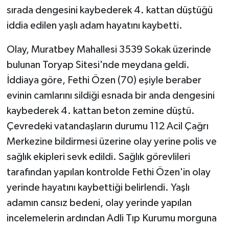
sırada dengesini kaybederek 4. kattan düştüğü
GENEL
iddia edilen yaşlı adam hayatını kaybetti.
Olay, Muratbey Mahallesi 3539 Sokak üzerinde
GÜNDEM
bulunan Toryap Sitesi'nde meydana geldi.
Güvenlik
İddiaya göre, Fethi Özen (70) eşiyle beraber
evinin camlarını sildiği esnada bir anda dengesini
HABERDE İNSAN
kaybederek 4. kattan beton zemine düştü.
Çevredeki vatandaşların durumu 112 Acil Çağrı
İNSAN
Merkezine bildirmesi üzerine olay yerine polis ve
İş Dünyası
sağlık ekipleri sevk edildi. Sağlık görevlileri
tarafından yapılan kontrolde Fethi Özen'in olay
Jandarma
yerinde hayatını kaybettiği belirlendi. Yaşlı
adamın cansız bedeni, olay yerinde yapılan
Kadın
incelemelerin ardından Adli Tıp Kurumu morguna