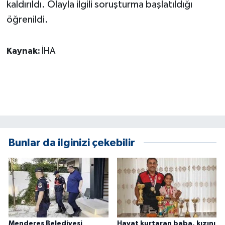
KÜLTÜR SANAT
kaldırıldı. Olayla ilgili soruşturma başlatıldığı
öğrenildi.
MAGAZİN
Kaynak:
İHA
Otomobil
POLİTİKA
Sağlık
SİYASET
Bunlar da ilginizi çekebilir
SPOR HABERLERİ
TEKNOLOJİ
Turizm
Menderes Belediyesi
Hayat kurtaran baba, kızını