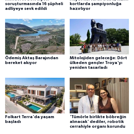
soruşturmasında 16 şüpheli
kortlarda şampiyonluğa
ÜLKE GÜNDEMİ
adliyeye sevk edildi
hazırlıyor
YAŞAM
YEREL
Yerel Haberler
Ödemiş Aktaş Barajından
Mitolojiden geleceğe: Dört
bereket akıyor
ülkeden gençler Troya'yı
yeniden tasarladı
Folkart Terra'da yaşam
'Tümörle birlikte böbreğin
başladı
alınacak' dediler, robotik
cerrahiyle organı korundu