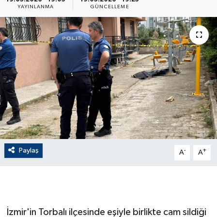
YAYINLANMA
GÜNCELLEME
ÇEVRE
Dış Haberler
Dünya
EĞİTİM
EKONOMİ
English News
Paylaş
-
+
A
A
Finans
Flaş Haber
İzmir'in Torbalı ilçesinde eşiyle birlikte cam sildiği
Gayrimenkul