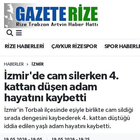
BÖLGEMİZ
Merkez Nöbetçi Eczaneler
SPOR
Merkez Hava Durumu
RİZE HABERLERİ
ÇAYKUR RİZESPOR
SPOR HABERL
Asayiş
Merkez Trafik Yoğunluk Haritası
HABERLER
İZMIR
Rize Jandarma Komutanlığı
Süper Lig Puan Durumu ve Fikstür
İzmir'de cam silerken 4.
kattan düşen adam
Bilim Teknoloji
Tüm Manşetler
hayatını kaybetti
Bölge
Son Dakika Haberleri
İzmir'in Torbalı ilçesinde eşiyle birlikte cam sildiği
sırada dengesini kaybederek 4. kattan düştüğü
Advertising news
Haber Arşivi
iddia edilen yaşlı adam hayatını kaybetti.
Canlı Maç
19.05.2026 - 19:05
19.05.2026 - 19:25