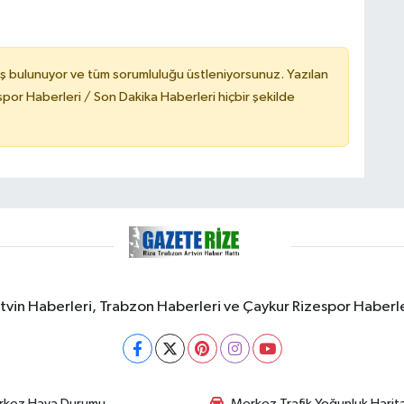
ş bulunuyor ve tüm sorumluluğu üstleniyorsunuz. Yazılan
or Haberleri / Son Dakika Haberleri hiçbir şekilde
rtvin Haberleri, Trabzon Haberleri ve Çaykur Rizespor Haberl
rkez Hava Durumu
Merkez Trafik Yoğunluk Harita