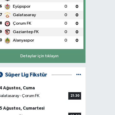
6
Eyüpspor
0
0
7
Galatasaray
0
0
8
Çorum FK
0
0
9
Gaziantep FK
0
0
0
Alanyaspor
0
0
Detaylar için tıklayın
Süper Lig Fikstür
4 Ağustos, Cuma
alatasaray - Çorum FK
21:30
5 Ağustos, Cumartesi