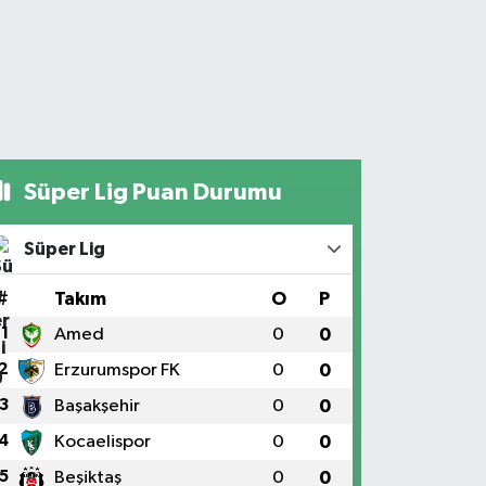
Süper Lig Puan Durumu
Süper Lig
#
Takım
O
P
1
Amed
0
0
2
Erzurumspor FK
0
0
3
Başakşehir
0
0
4
Kocaelispor
0
0
5
Beşiktaş
0
0