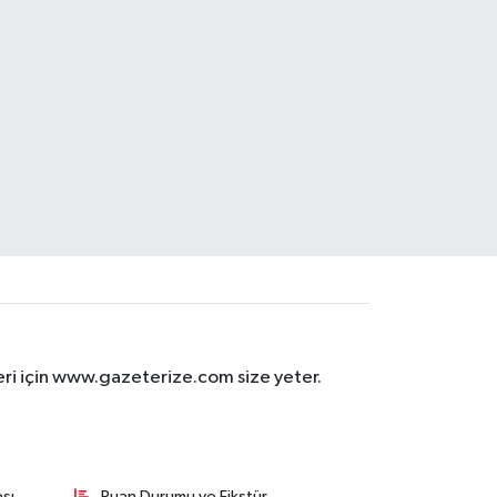
eri için www.gazeterize.com size yeter.
sı
Puan Durumu ve Fikstür