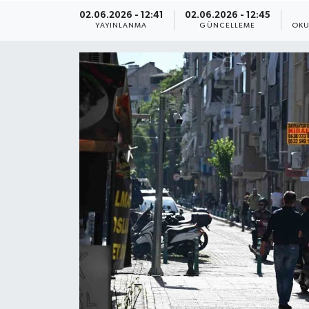
02.06.2026 - 12:41
02.06.2026 - 12:45
ÇEVRE
YAYINLANMA
GÜNCELLEME
OKU
Dış Haberler
Dünya
EĞİTİM
EKONOMİ
English News
Finans
Flaş Haber
Gayrimenkul