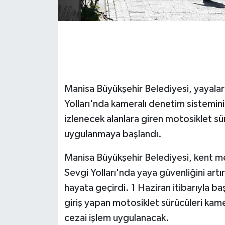
GENEL
GÜNDEM
Güvenlik
Manisa Büyükşehir Belediyesi, yayalar
HABERDE İNSAN
Yolları'nda kameralı denetim sistemin
izlenecek alanlara giren motosiklet sür
İNSAN
uygulanmaya başlandı.
İş Dünyası
Manisa Büyükşehir Belediyesi, kent me
Sevgi Yolları'nda yaya güvenliğini ar
Jandarma
hayata geçirdi. 1 Haziran itibarıyla b
giriş yapan motosiklet sürücüleri kamer
Kadın
cezai işlem uygulanacak.