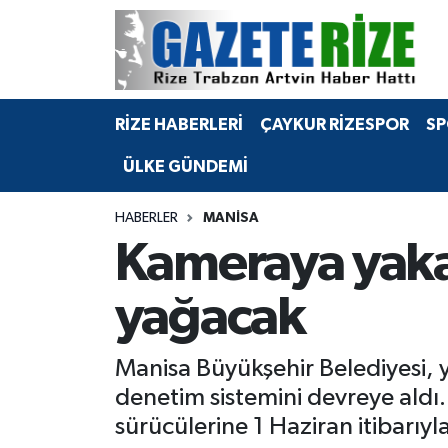
BÖLGEMİZ
Merkez Nöbetçi Eczaneler
RİZE HABERLERİ
ÇAYKUR RİZESPOR
SP
SPOR
Merkez Hava Durumu
ÜLKE GÜNDEMİ
Asayiş
Merkez Trafik Yoğunluk Haritası
HABERLER
MANISA
Rize Jandarma Komutanlığı
Süper Lig Puan Durumu ve Fikstür
Kameraya yakal
Bilim Teknoloji
Tüm Manşetler
yağacak
Bölge
Son Dakika Haberleri
Manisa Büyükşehir Belediyesi, 
Advertising news
Haber Arşivi
denetim sistemini devreye aldı
sürücülerine 1 Haziran itibarıy
Canlı Maç