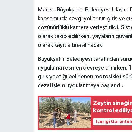
KÜLTÜR SANAT
Manisa Büyükşehir Belediyesi Ulaşım D
MAGAZİN
kapsamında sevgi yollarının giriş ve ç
çözünürlüklü kamera yerleştirildi. Sis
Otomobil
olarak takip edilirken, yayaların güvenl
olarak kayıt altına alınacak.
POLİTİKA
Büyükşehir Belediyesi tarafından sürüc
Sağlık
uygulama resmen devreye alınırken, 1 H
giriş yaptığı belirlenen motosiklet sü
SİYASET
cezai işlem uygulanmaya başlandı.
SPOR HABERLERİ
Zeytin sineği
TEKNOLOJİ
kontrol ediliy
İçeriği Görüntül
Turizm