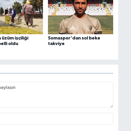
üzüm işçiliği
Somaspor'dan sol beke
elli oldu
takviye