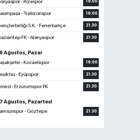
onyaspor - Rizespor
19:00
asımpaşa - Trabzonspor
19:00
ençlerbirliği S.K. - Fenerbahçe
21:30
aziantep FK - Alanyaspor
21:30
6 Ağustos, Pazar
aşakşehir - Kocaelispor
19:00
eşiktaş - Eyüpspor
21:30
med - Erzurumspor FK
21:30
7 Ağustos, Pazartesi
amsunspor - Göztepe
21:30