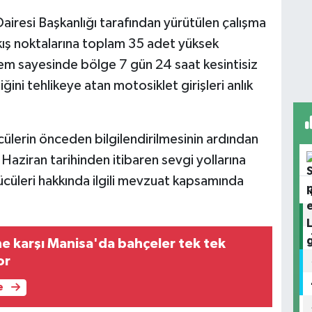
airesi Başkanlığı tarafından yürütülen çalışma
ıkış noktalarına toplam 35 adet yüksek
tem sayesinde bölge 7 gün 24 saat kesintisiz
iğini tehlikeye atan motosiklet girişleri anlık
ülerin önceden bilgilendirilmesinin ardından
aziran tarihinden itibaren sevgi yollarına
rücüleri hakkında ilgili mevzuat kapsamında
ne karşı Manisa'da bahçeler tek tek
or
e