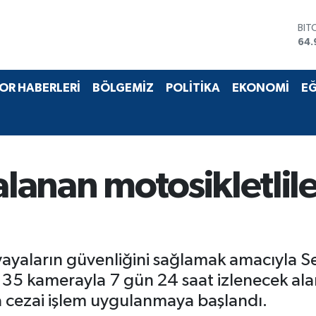
BIT
64.
DO
47,
EU
55,
OR HABERLERİ
BÖLGEMİZ
POLİTİKA
EKONOMİ
EĞ
STE
64,
GRA
666
BİS
13.
anan motosikletlile
yayaların güvenliğini sağlamak amacıyla Se
. 35 kamerayla 7 gün 24 saat izlenecek ala
la cezai işlem uygulanmaya başlandı.