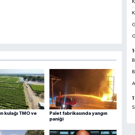
K
K
G
G
1
B
B
A
1
S
n kulağı TMO ve
Palet fabrikasında yangın
paniği