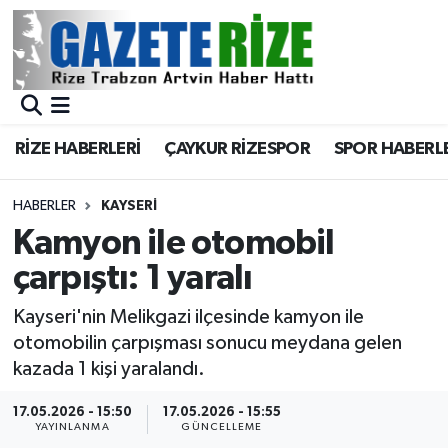
BÖLGEMİZ
Merkez Nöbetçi Eczaneler
SPOR
Merkez Hava Durumu
RİZE HABERLERİ
ÇAYKUR RİZESPOR
SPOR HABERL
Asayiş
Merkez Trafik Yoğunluk Haritası
HABERLER
KAYSERI
Rize Jandarma Komutanlığı
Süper Lig Puan Durumu ve Fikstür
Kamyon ile otomobil
çarpıştı: 1 yaralı
Bilim Teknoloji
Tüm Manşetler
Kayseri'nin Melikgazi ilçesinde kamyon ile
Bölge
Son Dakika Haberleri
otomobilin çarpışması sonucu meydana gelen
kazada 1 kişi yaralandı.
Advertising news
Haber Arşivi
17.05.2026 - 15:50
17.05.2026 - 15:55
YAYINLANMA
GÜNCELLEME
Canlı Maç