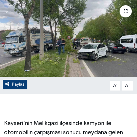
ÇEVRE
Dış Haberler
Dünya
EĞİTİM
EKONOMİ
Paylaş
-
+
A
A
English News
Finans
Flaş Haber
Kayseri'nin Melikgazi ilçesinde kamyon ile
otomobilin çarpışması sonucu meydana gelen
Gayrimenkul