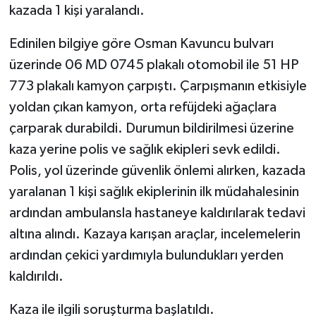
kazada 1 kişi yaralandı.
GENEL
Edinilen bilgiye göre Osman Kavuncu bulvarı
üzerinde 06 MD 0745 plakalı otomobil ile 51 HP
GÜNDEM
773 plakalı kamyon çarpıştı. Çarpışmanın etkisiyle
Güvenlik
yoldan çıkan kamyon, orta refüjdeki ağaçlara
çarparak durabildi. Durumun bildirilmesi üzerine
HABERDE İNSAN
kaza yerine polis ve sağlık ekipleri sevk edildi.
Polis, yol üzerinde güvenlik önlemi alırken, kazada
İNSAN
yaralanan 1 kişi sağlık ekiplerinin ilk müdahalesinin
ardından ambulansla hastaneye kaldırılarak tedavi
İş Dünyası
altına alındı. Kazaya karışan araçlar, incelemelerin
Jandarma
ardından çekici yardımıyla bulundukları yerden
kaldırıldı.
Kadın
Kaza ile ilgili soruşturma başlatıldı.