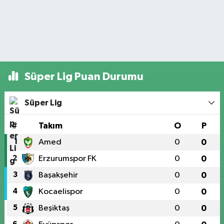
Süper Lig Puan Durumu
Süper Lig
#
Takım
O
P
1
Amed
0
0
2
Erzurumspor FK
0
0
3
Başakşehir
0
0
4
Kocaelispor
0
0
5
Beşiktaş
0
0