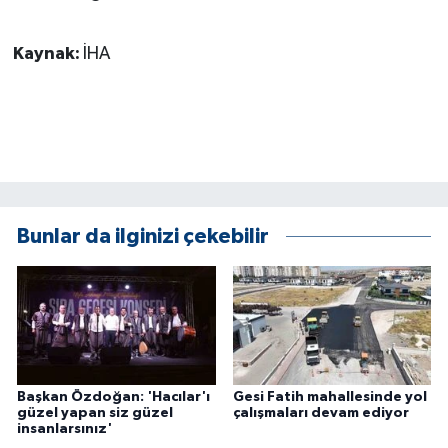
KÜLTÜR SANAT
Kaynak:
İHA
MAGAZİN
Otomobil
POLİTİKA
Sağlık
Bunlar da ilginizi çekebilir
SİYASET
SPOR HABERLERİ
TEKNOLOJİ
Başkan Özdoğan: 'Hacılar'ı
Gesi Fatih mahallesinde yol
Turizm
güzel yapan siz güzel
çalışmaları devam ediyor
insanlarsınız'