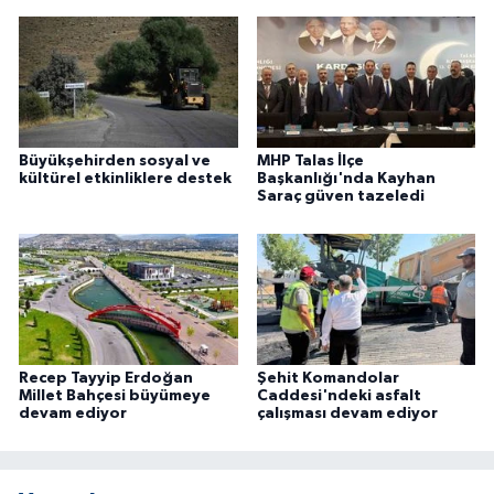
ÜLKE GÜNDEMİ
YAŞAM
YEREL
Büyükşehirden sosyal ve
MHP Talas İlçe
kültürel etkinliklere destek
Başkanlığı'nda Kayhan
Yerel Haberler
Saraç güven tazeledi
Recep Tayyip Erdoğan
Şehit Komandolar
Millet Bahçesi büyümeye
Caddesi'ndeki asfalt
devam ediyor
çalışması devam ediyor