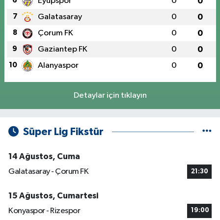
6
Eyüpspor
0
0
7
Galatasaray
0
0
8
Çorum FK
0
0
9
Gaziantep FK
0
0
10
Alanyaspor
0
0
Detaylar için tıklayın
Süper Lig Fikstür
14 Ağustos, Cuma
Galatasaray - Çorum FK
21:30
15 Ağustos, Cumartesi
Konyaspor - Rizespor
19:00