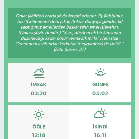
ÇEVRE
Onlar (kâfirler) orada şöyle feryad ederler: Ey Rabbimiz,
bizi (Cehennem'den) çıkar, (tekrar dünyaya gönder ki)
Dış Haberler
yaptığımız amellerden başka; sâlih amel işleyelim.
(Onlara şöyle denilir:) "Size, düşünecek bir kimsenin
düşüneceği kadar ömür vermedik mi ki? Hem size
Dünya
Cehennem azâbından korkutan (peygamber) de geldi."
(Fâtır Sûresi, 37)
EĞİTİM
EKONOMİ
İMSAK
GÜNEŞ
English News
03:20
05:02
Finans
Flaş Haber
ÖĞLE
İKINDI
12:18
16:11
Gayrimenkul