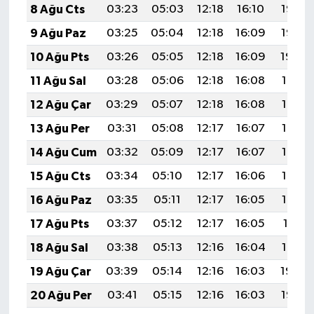
8 Ağu Cts
03:23
05:03
12:18
16:10
19:23
ÜLKE GÜNDEMİ
9 Ağu Paz
03:25
05:04
12:18
16:09
19:22
YAŞAM
10 Ağu Pts
03:26
05:05
12:18
16:09
19:20
11 Ağu Sal
03:28
05:06
12:18
16:08
19:19
YEREL
12 Ağu Çar
03:29
05:07
12:18
16:08
19:18
Yerel Haberler
13 Ağu Per
03:31
05:08
12:17
16:07
19:17
14 Ağu Cum
03:32
05:09
12:17
16:07
19:15
15 Ağu Cts
03:34
05:10
12:17
16:06
19:14
16 Ağu Paz
03:35
05:11
12:17
16:05
19:12
17 Ağu Pts
03:37
05:12
12:17
16:05
19:11
18 Ağu Sal
03:38
05:13
12:16
16:04
19:10
19 Ağu Çar
03:39
05:14
12:16
16:03
19:08
20 Ağu Per
03:41
05:15
12:16
16:03
19:07