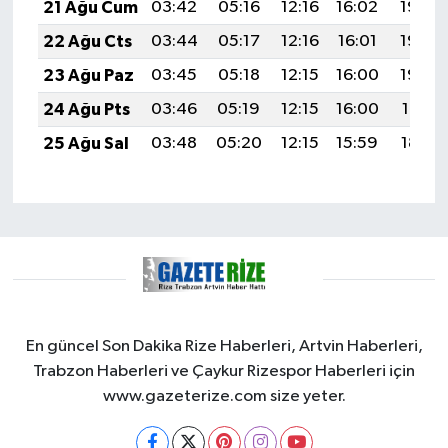
21 Ağu Cum
03:42
05:16
12:16
16:02
19:05
22 Ağu Cts
03:44
05:17
12:16
16:01
19:04
23 Ağu Paz
03:45
05:18
12:15
16:00
19:02
24 Ağu Pts
03:46
05:19
12:15
16:00
19:01
25 Ağu Sal
03:48
05:20
12:15
15:59
18:59
En güncel Son Dakika Rize Haberleri, Artvin Haberleri,
Trabzon Haberleri ve Çaykur Rizespor Haberleri için
www.gazeterize.com size yeter.