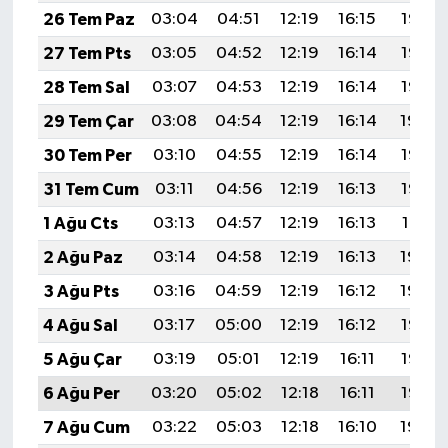
KÜLTÜR SANAT
26 Tem Paz
03:04
04:51
12:19
16:15
19:37
27 Tem Pts
03:05
04:52
12:19
16:14
19:36
MAGAZİN
28 Tem Sal
03:07
04:53
12:19
16:14
19:35
Otomobil
29 Tem Çar
03:08
04:54
12:19
16:14
19:34
30 Tem Per
03:10
04:55
12:19
16:14
19:33
POLİTİKA
31 Tem Cum
03:11
04:56
12:19
16:13
19:32
Sağlık
1 Ağu Cts
03:13
04:57
12:19
16:13
19:31
2 Ağu Paz
03:14
04:58
12:19
16:13
19:30
SİYASET
3 Ağu Pts
03:16
04:59
12:19
16:12
19:29
SPOR HABERLERİ
4 Ağu Sal
03:17
05:00
12:19
16:12
19:28
5 Ağu Çar
03:19
05:01
12:19
16:11
19:27
TEKNOLOJİ
6 Ağu Per
03:20
05:02
12:18
16:11
19:25
Turizm
7 Ağu Cum
03:22
05:03
12:18
16:10
19:24