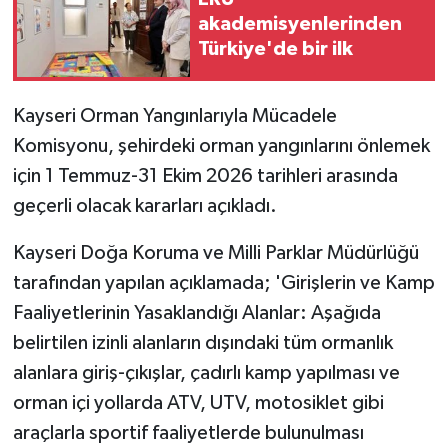
akademisyenlerinden
GENEL
Türkiye'de bir ilk
GÜNDEM
Kayseri Orman Yangınlarıyla Mücadele
Komisyonu, şehirdeki orman yangınlarını önlemek
Güvenlik
için 1 Temmuz-31 Ekim 2026 tarihleri arasında
HABERDE İNSAN
geçerli olacak kararları açıkladı.
İNSAN
Kayseri Doğa Koruma ve Milli Parklar Müdürlüğü
tarafından yapılan açıklamada; 'Girişlerin ve Kamp
İş Dünyası
Faaliyetlerinin Yasaklandığı Alanlar: Aşağıda
belirtilen izinli alanların dışındaki tüm ormanlık
Jandarma
alanlara giriş-çıkışlar, çadırlı kamp yapılması ve
orman içi yollarda ATV, UTV, motosiklet gibi
Kadın
araçlarla sportif faaliyetlerde bulunulması