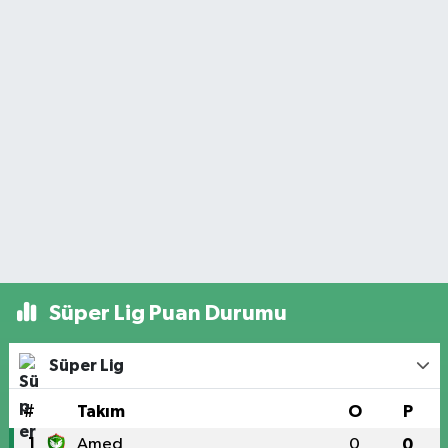
Süper Lig Puan Durumu
Süper Lig
#
Takım
O
P
1
Amed
0
0