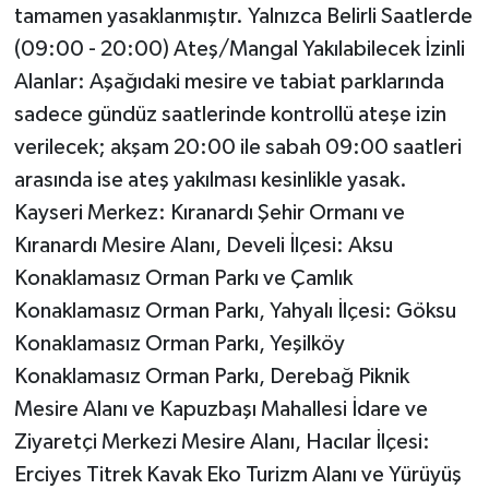
KÜLTÜR SANAT
tamamen yasaklanmıştır. Yalnızca Belirli Saatlerde
(09:00 - 20:00) Ateş/Mangal Yakılabilecek İzinli
MAGAZİN
Alanlar: Aşağıdaki mesire ve tabiat parklarında
sadece gündüz saatlerinde kontrollü ateşe izin
Otomobil
verilecek; akşam 20:00 ile sabah 09:00 saatleri
POLİTİKA
arasında ise ateş yakılması kesinlikle yasak.
Kayseri Merkez: Kıranardı Şehir Ormanı ve
Sağlık
Kıranardı Mesire Alanı, Develi İlçesi: Aksu
Konaklamasız Orman Parkı ve Çamlık
SİYASET
Konaklamasız Orman Parkı, Yahyalı İlçesi: Göksu
SPOR HABERLERİ
Konaklamasız Orman Parkı, Yeşilköy
Konaklamasız Orman Parkı, Derebağ Piknik
TEKNOLOJİ
Mesire Alanı ve Kapuzbaşı Mahallesi İdare ve
Ziyaretçi Merkezi Mesire Alanı, Hacılar İlçesi:
Turizm
Erciyes Titrek Kavak Eko Turizm Alanı ve Yürüyüş