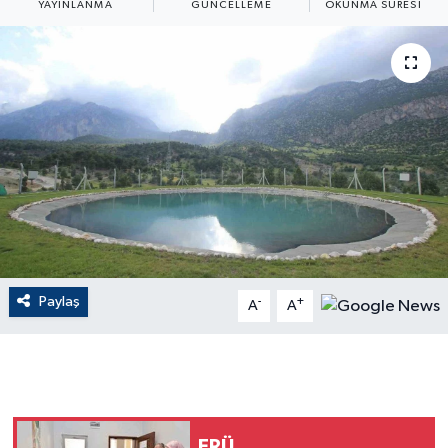
YAYINLANMA
GÜNCELLEME
OKUNMA SÜRESI
ÇEVRE
Dış Haberler
Dünya
EĞİTİM
EKONOMİ
English News
Paylaş
-
+
A
A
Finans
Flaş Haber
Gayrimenkul
ERÜ