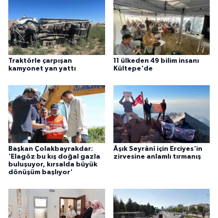
Traktörle çarpışan
11 ülkeden 49 bilim insanı
kamyonet yan yattı
Kültepe'de
Başkan Çolakbayrakdar:
Âşık Seyrânî için Erciyes'in
'Elagöz bu kış doğal gazla
zirvesine anlamlı tırmanış
buluşuyor, kırsalda büyük
dönüşüm başlıyor'