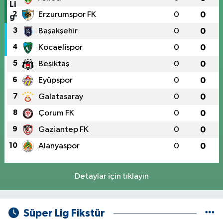
2
Erzurumspor FK
0
0
3
Başakşehir
0
0
4
Kocaelispor
0
0
5
Beşiktaş
0
0
6
Eyüpspor
0
0
7
Galatasaray
0
0
8
Çorum FK
0
0
9
Gaziantep FK
0
0
10
Alanyaspor
0
0
Detaylar için tıklayın
Süper Lig Fikstür