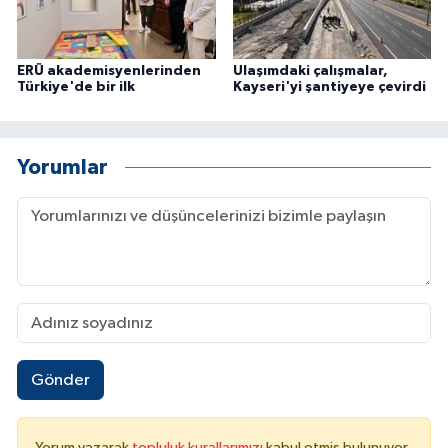
ERÜ akademisyenlerinden
Ulaşımdaki çalışmalar,
Türkiye'de bir ilk
Kayseri'yi şantiyeye çevirdi
Yorumlar
Gönder
Yorum yazarak
topluluk kurallarımızı
kabul etmiş bulunuyor