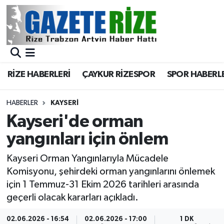
BÖLGEMİZ
Merkez Nöbetçi Eczaneler
SPOR
Merkez Hava Durumu
RİZE HABERLERİ
ÇAYKUR RİZESPOR
SPOR HABERL
Asayiş
Merkez Trafik Yoğunluk Haritası
HABERLER
KAYSERI
Rize Jandarma Komutanlığı
Süper Lig Puan Durumu ve Fikstür
Kayseri'de orman
yangınları için önlem
Bilim Teknoloji
Tüm Manşetler
Kayseri Orman Yangınlarıyla Mücadele
Bölge
Son Dakika Haberleri
Komisyonu, şehirdeki orman yangınlarını önlemek
için 1 Temmuz-31 Ekim 2026 tarihleri arasında
Advertising news
Haber Arşivi
geçerli olacak kararları açıkladı.
Canlı Maç
02.06.2026 - 16:54
02.06.2026 - 17:00
1 DK