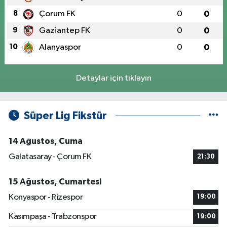
8
Çorum FK
0
0
9
Gaziantep FK
0
0
10
Alanyaspor
0
0
Detaylar için tıklayın
Süper Lig Fikstür
14 Ağustos, Cuma
Galatasaray - Çorum FK
21:30
15 Ağustos, Cumartesi
Konyaspor - Rizespor
19:00
Kasımpaşa - Trabzonspor
19:00