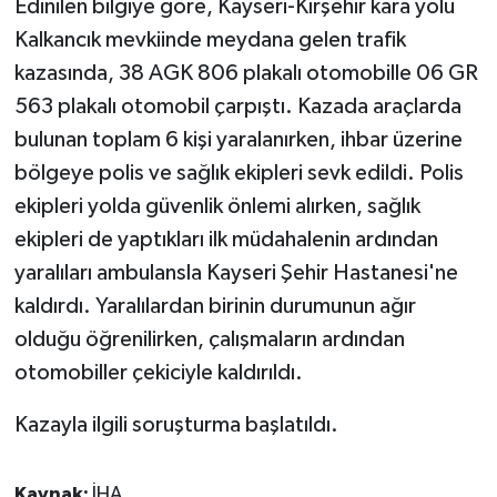
Edinilen bilgiye göre, Kayseri-Kırşehir kara yolu
Kalkancık mevkiinde meydana gelen trafik
GENEL
kazasında, 38 AGK 806 plakalı otomobille 06 GR
563 plakalı otomobil çarpıştı. Kazada araçlarda
GÜNDEM
bulunan toplam 6 kişi yaralanırken, ihbar üzerine
Güvenlik
bölgeye polis ve sağlık ekipleri sevk edildi. Polis
ekipleri yolda güvenlik önlemi alırken, sağlık
HABERDE İNSAN
ekipleri de yaptıkları ilk müdahalenin ardından
yaralıları ambulansla Kayseri Şehir Hastanesi'ne
İNSAN
kaldırdı. Yaralılardan birinin durumunun ağır
İş Dünyası
olduğu öğrenilirken, çalışmaların ardından
otomobiller çekiciyle kaldırıldı.
Jandarma
Kazayla ilgili soruşturma başlatıldı.
Kadın
Kaynak:
İHA