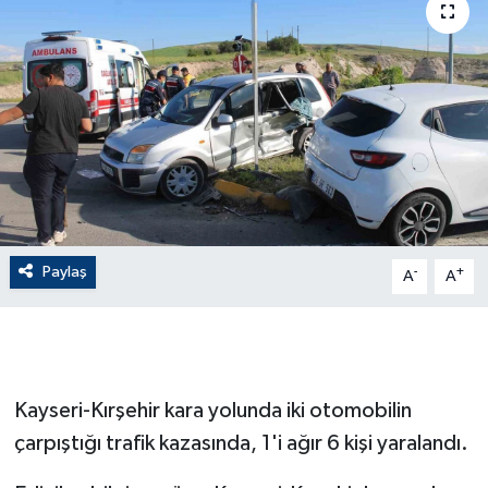
ÇEVRE
Dış Haberler
Dünya
EĞİTİM
EKONOMİ
Paylaş
-
+
A
A
English News
Finans
Kayseri-Kırşehir kara yolunda iki otomobilin
Flaş Haber
çarpıştığı trafik kazasında, 1'i ağır 6 kişi yaralandı.
Gayrimenkul