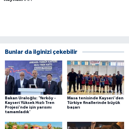
KÜLTÜR SANAT
MAGAZİN
Otomobil
POLİTİKA
Bunlar da ilginizi çekebilir
Sağlık
SİYASET
SPOR HABERLERİ
Bakan Uraloğlu: 'Yerköy -
Masa tenisinde Kayseri'den
Kayseri Yüksek Hızlı Tren
Türkiye finallerinde büyük
TEKNOLOJİ
Projesi'nde işin yarısını
başarı
tamamladık'
Turizm