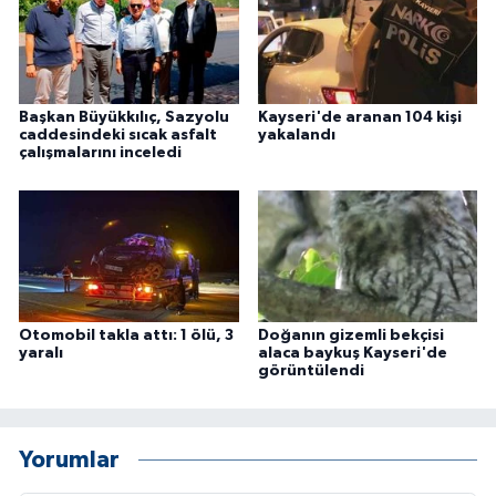
ÜLKE GÜNDEMİ
YAŞAM
Başkan Büyükkılıç, Sazyolu
Kayseri'de aranan 104 kişi
YEREL
caddesindeki sıcak asfalt
yakalandı
çalışmalarını inceledi
Yerel Haberler
Otomobil takla attı: 1 ölü, 3
Doğanın gizemli bekçisi
yaralı
alaca baykuş Kayseri'de
görüntülendi
Yorumlar