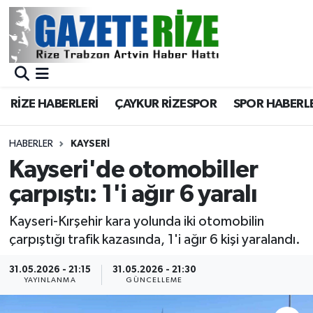
BÖLGEMİZ
Merkez Nöbetçi Eczaneler
SPOR
Merkez Hava Durumu
RİZE HABERLERİ
ÇAYKUR RİZESPOR
SPOR HABERL
Asayiş
Merkez Trafik Yoğunluk Haritası
HABERLER
KAYSERI
Rize Jandarma Komutanlığı
Süper Lig Puan Durumu ve Fikstür
Kayseri'de otomobiller
çarpıştı: 1'i ağır 6 yaralı
Bilim Teknoloji
Tüm Manşetler
Kayseri-Kırşehir kara yolunda iki otomobilin
Bölge
Son Dakika Haberleri
çarpıştığı trafik kazasında, 1'i ağır 6 kişi yaralandı.
Advertising news
Haber Arşivi
31.05.2026 - 21:15
31.05.2026 - 21:30
YAYINLANMA
GÜNCELLEME
Canlı Maç