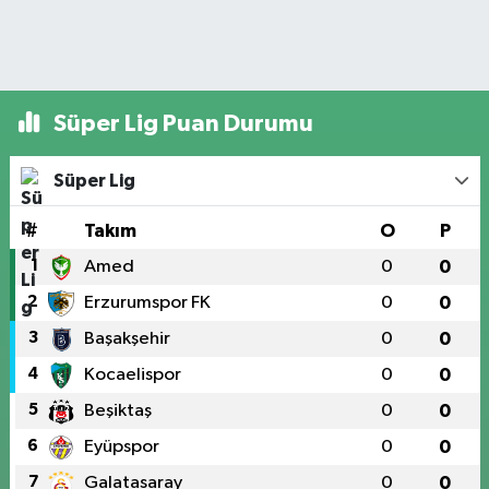
Süper Lig Puan Durumu
Süper Lig
#
Takım
O
P
1
Amed
0
0
2
Erzurumspor FK
0
0
3
Başakşehir
0
0
4
Kocaelispor
0
0
5
Beşiktaş
0
0
6
Eyüpspor
0
0
7
Galatasaray
0
0