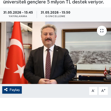
üniversiteli gençlere 5 milyon TL destek veriyor.
ÇEVRE
31.05.2026 - 15:45
31.05.2026 - 15:50
YAYINLANMA
GÜNCELLEME
Dış Haberler
Dünya
EĞİTİM
EKONOMİ
English News
Finans
Paylaş
-
+
A
A
Flaş Haber
Gayrimenkul