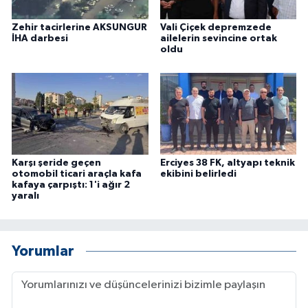
Zehir tacirlerine AKSUNGUR
Vali Çiçek depremzede
İHA darbesi
ailelerin sevincine ortak
oldu
Karşı şeride geçen
Erciyes 38 FK, altyapı teknik
otomobil ticari araçla kafa
ekibini belirledi
kafaya çarpıştı: 1'i ağır 2
yaralı
Yorumlar