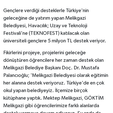
Gençlere verdiği desteklerle Türkiye'nin
GENEL
geleceğine de yatırım yapan Melikgazi
GÜNDEM
Belediyesi, Havacılık; Uzay ve Teknoloji
Festivali'ne (TEKNOFEST) katılacak olan
Güvenlik
üniversiteli gençlere 5 milyon TL destek veriyor.
HABERDE İNSAN
Fikirlerini projeye, projelerini geleceğe
dönüştüren öğrencilere her zaman destek olan
İNSAN
Melikgazi Belediye Başkanı Doç. Dr. Mustafa
Palancıoğlu; 'Melikgazi Belediyesi olarak eğitimin
İş Dünyası
her alanına destek veriyoruz. Türkiye'de en çok
Jandarma
okul yapan belediyeyiz. İlçemize birçok
kütüphane yaptık. Mektep Melikgazi, GÖKTİM
Kadın
Melikgazi gibi öğrencilerimize farklı alanlarda