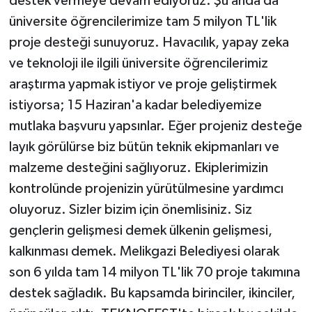
destek vermeye devam ediyoruz. Şu anda da
KÜLTÜR SANAT
üniversite öğrencilerimize tam 5 milyon TL'lik
MAGAZİN
proje desteği sunuyoruz. Havacılık, yapay zeka
ve teknoloji ile ilgili üniversite öğrencilerimiz
Otomobil
araştırma yapmak istiyor ve proje geliştirmek
istiyorsa; 15 Haziran'a kadar belediyemize
POLİTİKA
mutlaka başvuru yapsınlar. Eğer projeniz desteğe
layık görülürse biz bütün teknik ekipmanları ve
Sağlık
malzeme desteğini sağlıyoruz. Ekiplerimizin
SİYASET
kontrolünde projenizin yürütülmesine yardımcı
oluyoruz. Sizler bizim için önemlisiniz. Siz
SPOR HABERLERİ
gençlerin gelişmesi demek ülkenin gelişmesi,
kalkınması demek. Melikgazi Belediyesi olarak
TEKNOLOJİ
son 6 yılda tam 14 milyon TL'lik 70 proje takımına
Turizm
destek sağladık. Bu kapsamda birinciler, ikinciler,