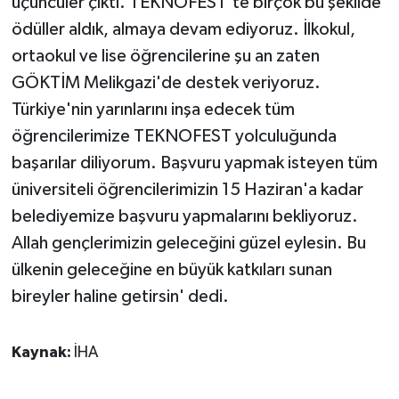
üçüncüler çıktı. TEKNOFEST'te birçok bu şekilde
ÜLKE GÜNDEMİ
ödüller aldık, almaya devam ediyoruz. İlkokul,
ortaokul ve lise öğrencilerine şu an zaten
YAŞAM
GÖKTİM Melikgazi'de destek veriyoruz.
YEREL
Türkiye'nin yarınlarını inşa edecek tüm
öğrencilerimize TEKNOFEST yolculuğunda
Yerel Haberler
başarılar diliyorum. Başvuru yapmak isteyen tüm
üniversiteli öğrencilerimizin 15 Haziran'a kadar
belediyemize başvuru yapmalarını bekliyoruz.
Allah gençlerimizin geleceğini güzel eylesin. Bu
ülkenin geleceğine en büyük katkıları sunan
bireyler haline getirsin' dedi.
Kaynak:
İHA