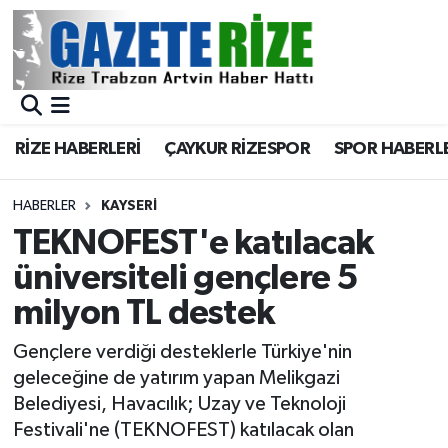
BÖLGEMİZ
Merkez Nöbetçi Eczaneler
SPOR
Merkez Hava Durumu
RİZE HABERLERİ
ÇAYKUR RİZESPOR
SPOR HABERL
Asayiş
Merkez Trafik Yoğunluk Haritası
HABERLER
KAYSERI
Rize Jandarma Komutanlığı
Süper Lig Puan Durumu ve Fikstür
TEKNOFEST'e katılacak
üniversiteli gençlere 5
Bilim Teknoloji
Tüm Manşetler
milyon TL destek
Bölge
Son Dakika Haberleri
Gençlere verdiği desteklerle Türkiye'nin
geleceğine de yatırım yapan Melikgazi
Advertising news
Haber Arşivi
Belediyesi, Havacılık; Uzay ve Teknoloji
Festivali'ne (TEKNOFEST) katılacak olan
Canlı Maç