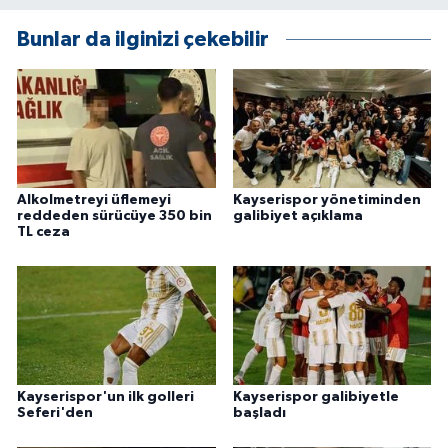
ÜLKE GÜNDEMİ
Bunlar da ilginizi çekebilir
YAŞAM
YEREL
Yerel Haberler
Alkolmetreyi üflemeyi
Kayserispor yönetiminden
reddeden sürücüye 350 bin
galibiyet açıklama
TL ceza
Kayserispor'un ilk golleri
Kayserispor galibiyetle
Seferi'den
başladı