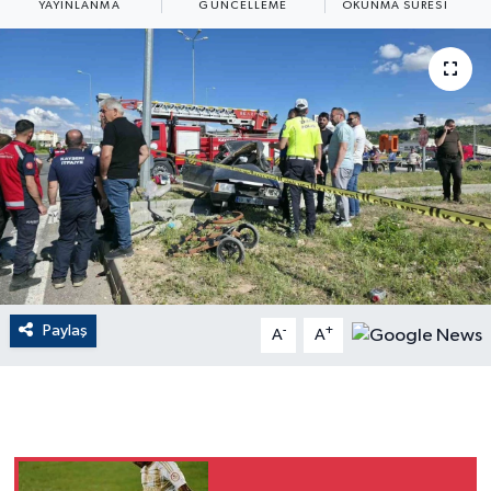
YAYINLANMA
GÜNCELLEME
OKUNMA SÜRESI
ÇEVRE
Dış Haberler
Dünya
EĞİTİM
EKONOMİ
English News
Paylaş
-
+
A
A
Finans
Flaş Haber
Gayrimenkul