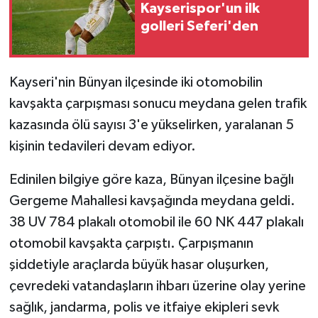
Kayserispor'un ilk
golleri Seferi'den
GENEL
GÜNDEM
Kayseri'nin Bünyan ilçesinde iki otomobilin
kavşakta çarpışması sonucu meydana gelen trafik
Güvenlik
kazasında ölü sayısı 3'e yükselirken, yaralanan 5
HABERDE İNSAN
kişinin tedavileri devam ediyor.
İNSAN
Edinilen bilgiye göre kaza, Bünyan ilçesine bağlı
Gergeme Mahallesi kavşağında meydana geldi.
İş Dünyası
38 UV 784 plakalı otomobil ile 60 NK 447 plakalı
otomobil kavşakta çarpıştı. Çarpışmanın
Jandarma
şiddetiyle araçlarda büyük hasar oluşurken,
çevredeki vatandaşların ihbarı üzerine olay yerine
Kadın
sağlık, jandarma, polis ve itfaiye ekipleri sevk