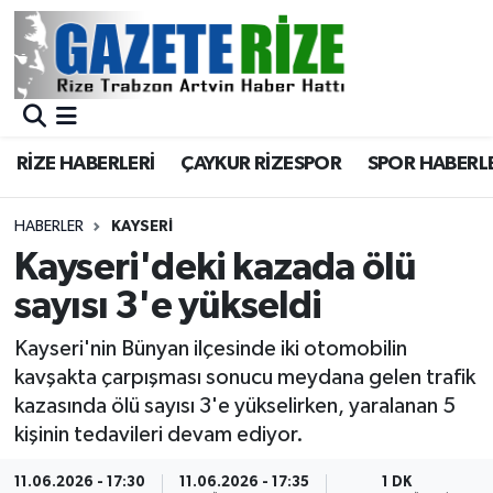
BÖLGEMİZ
Merkez Nöbetçi Eczaneler
SPOR
Merkez Hava Durumu
RİZE HABERLERİ
ÇAYKUR RİZESPOR
SPOR HABERL
Asayiş
Merkez Trafik Yoğunluk Haritası
HABERLER
KAYSERI
Rize Jandarma Komutanlığı
Süper Lig Puan Durumu ve Fikstür
Kayseri'deki kazada ölü
sayısı 3'e yükseldi
Bilim Teknoloji
Tüm Manşetler
Kayseri'nin Bünyan ilçesinde iki otomobilin
Bölge
Son Dakika Haberleri
kavşakta çarpışması sonucu meydana gelen trafik
kazasında ölü sayısı 3'e yükselirken, yaralanan 5
Advertising news
Haber Arşivi
kişinin tedavileri devam ediyor.
Canlı Maç
11.06.2026 - 17:30
11.06.2026 - 17:35
1 DK