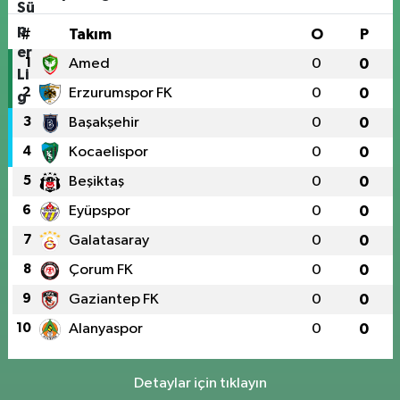
#
Takım
O
P
1
Amed
0
0
2
Erzurumspor FK
0
0
3
Başakşehir
0
0
4
Kocaelispor
0
0
5
Beşiktaş
0
0
6
Eyüpspor
0
0
7
Galatasaray
0
0
8
Çorum FK
0
0
9
Gaziantep FK
0
0
10
Alanyaspor
0
0
Detaylar için tıklayın