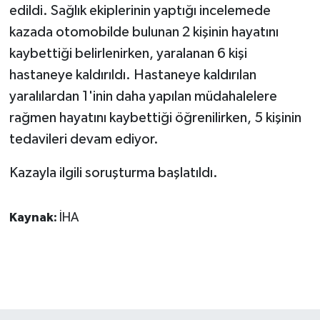
KÜLTÜR SANAT
edildi. Sağlık ekiplerinin yaptığı incelemede
kazada otomobilde bulunan 2 kişinin hayatını
MAGAZİN
kaybettiği belirlenirken, yaralanan 6 kişi
hastaneye kaldırıldı. Hastaneye kaldırılan
Otomobil
yaralılardan 1'inin daha yapılan müdahalelere
POLİTİKA
rağmen hayatını kaybettiği öğrenilirken, 5 kişinin
tedavileri devam ediyor.
Sağlık
Kazayla ilgili soruşturma başlatıldı.
SİYASET
Kaynak:
İHA
SPOR HABERLERİ
TEKNOLOJİ
Turizm