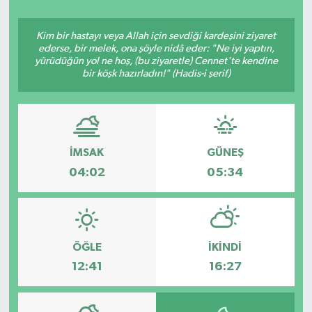
ÇEVRE
Kim bir hastayı veya Allah için sevdiği kardeşini ziyaret
ederse, bir melek, ona şöyle nidâ eder: "Ne iyi yaptın,
Dış Haberler
yürüdüğün yol ne hoş, (bu ziyaretle) Cennet'te kendine
bir köşk hazırladın!" (Hadis-i şerif)
Dünya
EĞİTİM
İMSAK
GÜNEŞ
EKONOMİ
04:02
05:34
English News
Finans
ÖĞLE
İKINDI
12:41
16:27
Flaş Haber
Gayrimenkul