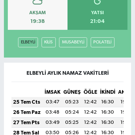
AKŞAM
YATSI
GENEL
19:38
21:04
GÜNDEM
ELBEYLİ
KİLİS
MUSABEYLİ
POLATELİ
Güvenlik
HABERDE İNSAN
ELBEYLİ AYLIK NAMAZ VAKITLERI
İNSAN
İş Dünyası
İMSAK
GÜNEŞ
ÖĞLE
İKINDI
AKŞA
25 Tem Cts
03:47
05:23
12:42
16:30
19:50
Jandarma
26 Tem Paz
03:48
05:24
12:42
16:30
19:49
Kadın
27 Tem Pts
03:49
05:25
12:42
16:30
19:49
28 Tem Sal
03:50
05:26
12:42
16:30
19:48