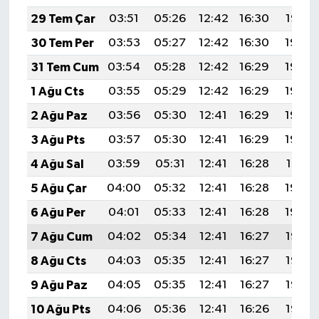
KÜLTÜR SANAT
29 Tem Çar
03:51
05:26
12:42
16:30
19:47
MAGAZİN
30 Tem Per
03:53
05:27
12:42
16:30
19:46
31 Tem Cum
03:54
05:28
12:42
16:29
19:45
Otomobil
1 Ağu Cts
03:55
05:29
12:42
16:29
19:44
POLİTİKA
2 Ağu Paz
03:56
05:30
12:41
16:29
19:43
3 Ağu Pts
03:57
05:30
12:41
16:29
19:42
Sağlık
4 Ağu Sal
03:59
05:31
12:41
16:28
19:41
SİYASET
5 Ağu Çar
04:00
05:32
12:41
16:28
19:40
6 Ağu Per
04:01
05:33
12:41
16:28
19:39
SPOR HABERLERİ
7 Ağu Cum
04:02
05:34
12:41
16:27
19:38
TEKNOLOJİ
8 Ağu Cts
04:03
05:35
12:41
16:27
19:37
9 Ağu Paz
04:05
05:35
12:41
16:27
19:36
Turizm
10 Ağu Pts
04:06
05:36
12:41
16:26
19:35