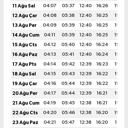
ÜLKE GÜNDEMİ
11 Ağu Sal
04:07
05:37
12:40
16:26
19:34
12 Ağu Çar
04:08
05:38
12:40
16:25
19:33
YAŞAM
13 Ağu Per
04:09
05:39
12:40
16:25
19:32
YEREL
14 Ağu Cum
04:11
05:39
12:40
16:25
19:30
15 Ağu Cts
04:12
05:40
12:40
16:24
19:29
Yerel Haberler
16 Ağu Paz
04:13
05:41
12:40
16:24
19:28
17 Ağu Pts
04:14
05:42
12:39
16:23
19:27
18 Ağu Sal
04:15
05:43
12:39
16:22
19:26
19 Ağu Çar
04:16
05:44
12:39
16:22
19:24
20 Ağu Per
04:17
05:44
12:39
16:21
19:23
21 Ağu Cum
04:19
05:45
12:38
16:21
19:22
22 Ağu Cts
04:20
05:46
12:38
16:20
19:20
23 Ağu Paz
04:21
05:47
12:38
16:20
19:19