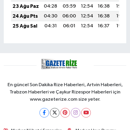
23 Ağu Paz
04:28
05:59
12:54
16:38
19:40
24 Ağu Pts
04:30
06:00
12:54
16:38
19:38
25 Ağu Sal
04:31
06:01
12:54
16:37
19:37
En güncel Son Dakika Rize Haberleri, Artvin Haberleri,
Trabzon Haberleri ve Çaykur Rizespor Haberleri için
www.gazeterize.com size yeter.