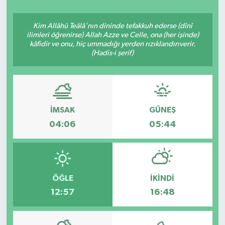
ÇEVRE
Kim Allâhü Teâlâ'nın dininde tefakkuh ederse (dînî
ilimleri öğrenirse) Allah Azze ve Celle, ona (her işinde)
Dış Haberler
kâfidir ve onu, hiç ummadığı yerden rızıklandırıverir.
(Hadis-i şerif)
Dünya
EĞİTİM
İMSAK
GÜNEŞ
EKONOMİ
04:06
05:44
English News
Finans
ÖĞLE
İKINDI
12:57
16:48
Flaş Haber
Gayrimenkul