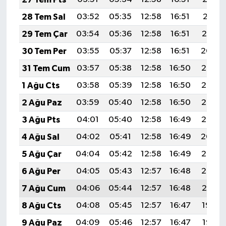
KÜLTÜR SANAT
28 Tem Sal
03:52
05:35
12:58
16:51
20:11
MAGAZİN
29 Tem Çar
03:54
05:36
12:58
16:51
20:10
30 Tem Per
03:55
05:37
12:58
16:51
20:09
Otomobil
31 Tem Cum
03:57
05:38
12:58
16:50
20:08
POLİTİKA
1 Ağu Cts
03:58
05:39
12:58
16:50
20:07
2 Ağu Paz
03:59
05:40
12:58
16:50
20:06
Sağlık
3 Ağu Pts
04:01
05:40
12:58
16:49
20:05
SİYASET
4 Ağu Sal
04:02
05:41
12:58
16:49
20:04
5 Ağu Çar
04:04
05:42
12:58
16:49
20:03
SPOR HABERLERİ
6 Ağu Per
04:05
05:43
12:57
16:48
20:02
TEKNOLOJİ
7 Ağu Cum
04:06
05:44
12:57
16:48
20:01
8 Ağu Cts
04:08
05:45
12:57
16:47
19:59
Turizm
9 Ağu Paz
04:09
05:46
12:57
16:47
19:58