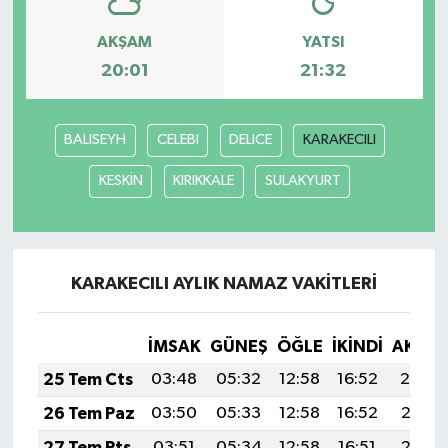
AKŞAM
YATSI
GENEL
20:01
21:32
GÜNDEM
BALISEYH
CELEBI
DELICE
KARAKECILI
Güvenlik
KESKİN
KIRIKKALE
SULAKYURT
HABERDE İNSAN
İNSAN
KARAKECILI AYLIK NAMAZ VAKITLERI
İş Dünyası
İMSAK
GÜNEŞ
ÖĞLE
İKINDI
AKŞA
Jandarma
25 Tem Cts
03:48
05:32
12:58
16:52
20:14
Kadın
26 Tem Paz
03:50
05:33
12:58
16:52
20:13
27 Tem Pts
03:51
05:34
12:58
16:51
20:12