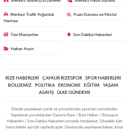
Merkez Nöbetçi Eczaneler
Merkez Hava Durumu
Merkez Trafik Yoğunluk
Puan Durumu ve Fikstür
Haritası
Tüm Manşetler
Son Dakika Haberleri
Haber Arşivi
RİZE HABERLERİ
ÇAYKUR RİZESPOR
SPOR HABERLERİ
BÖLGEMİZ
POLİTİKA
EKONOMİ
EĞİTİM
YAŞAM
ASAYİŞ
ÜLKE GÜNDEMİ
Sitede yayınlanan içerik ve yorumlardan yazarları sorumludur.
Yayınlanan yorumlardan Gazete Rize / Rize Haber / Rizespor
Haberleri / Son Dakika Haberleri sorumlu tutulamaz. Sitedeki tüm
harici linkler ayrı bir sayfada açılır. Sitemizde yayınlanan haber, köşe