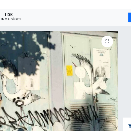
1 DK
UNMA SÜRESI
Y