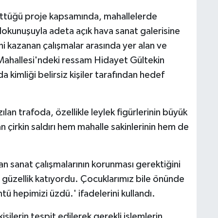
üttüğü proje kapsamında, mahallelerde
 dokunuşuyla adeta açık hava sanat galerisine
i kazanan çalışmalar arasında yer alan ve
Mahallesi'ndeki ressam Hidayet Gültekin
da kimliği belirsiz kişiler tarafından hedef
ılan trafoda, özellikle leylek figürlerinin büyük
 çirkin saldırı hem mahalle sakinlerinin hem de
lan sanat çalışmalarının korunması gerektiğini
 güzellik katıyordu. Çocuklarımız bile önünde
ü hepimizi üzdü.' ifadelerini kullandı.
şilerin tespit edilerek gerekli işlemlerin