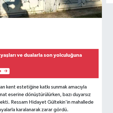
zyaşları ve dualarla son yolculuğuna
e
an kent estetiğine katkı sunmak amacıyla
sanat eserine dönüştürülürken, bazı duyarsız
ki çekti. Ressam Hidayet Gültekin'in mahallede
boyalarla karalanarak zarar gördü.