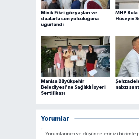
Minik Fikri gözyaşları ve
MHP Kula 
dualarla son yolculuğuna
Hüseyin 
uğurlandı
Manisa Büyükşehir
Şehzadele
Belediyesi'ne Sağlıklı İşyeri
nabzı şan
Sertifikası
Yorumlar