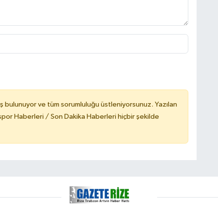
ş bulunuyor ve tüm sorumluluğu üstleniyorsunuz. Yazılan
or Haberleri / Son Dakika Haberleri hiçbir şekilde