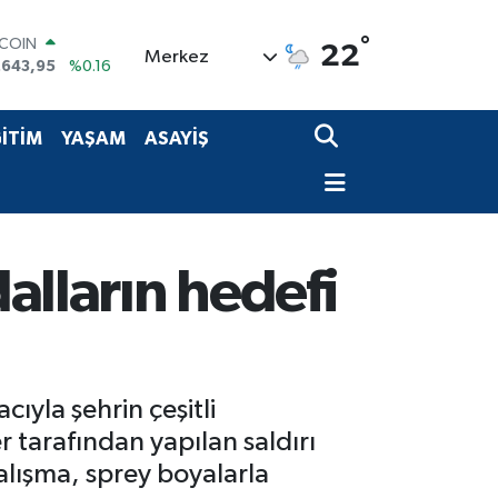
TCOIN
.643,95
%0.16
°
22
Merkez
LAR
,6704
%0
RO
,0406
%-0.08
İTİM
YAŞAM
ASAYİŞ
ERLİN
,2143
%0
AM ALTIN
00.87
%0.12
ST100
.799
%70
dalların hedefi
ıyla şehrin çeşitli
r tarafından yapılan saldırı
alışma, sprey boyalarla