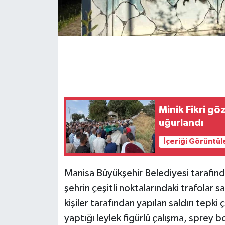
GENEL
GÜNDEM
Güvenlik
HABERDE İNSAN
Minik Fikri gö
uğurlandı
İNSAN
İçeriği Görüntül
İş Dünyası
Manisa Büyükşehir Belediyesi tarafınd
Jandarma
şehrin çeşitli noktalarındaki trafolar 
Kadın
kişiler tarafından yapılan saldırı tep
yaptığı leylek figürlü çalışma, sprey 