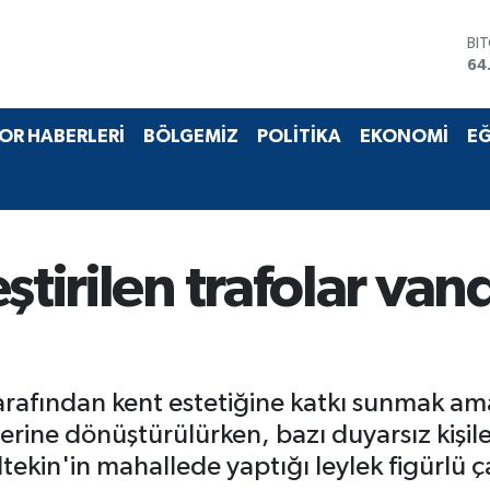
BI
64
DO
47
EU
55
OR HABERLERİ
BÖLGEMİZ
POLİTİKA
EKONOMİ
EĞ
ST
64
GR
65
Bİ
13
ştirilen trafolar van
rafından kent estetiğine katkı sunmak amac
erine dönüştürülürken, bazı duyarsız kişile
tekin'in mahallede yaptığı leylek figürlü ç