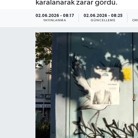
karalanarak zarar gördü.
ÇEVRE
02.06.2026 - 08:17
02.06.2026 - 08:25
YAYINLANMA
GÜNCELLEME
OK
Dış Haberler
Dünya
EĞİTİM
EKONOMİ
English News
Finans
Flaş Haber
Gayrimenkul