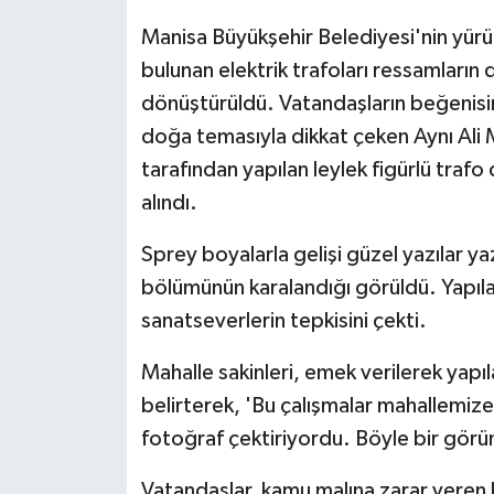
KÜLTÜR SANAT
Manisa Büyükşehir Belediyesi'nin yür
MAGAZİN
bulunan elektrik trafoları ressamların
dönüştürüldü. Vatandaşların beğenisin
Otomobil
doğa temasıyla dikkat çeken Aynı Ali 
tarafından yapılan leylek figürlü trafo 
POLİTİKA
alındı.
Sağlık
Sprey boyalarla gelişi güzel yazılar yaz
bölümünün karalandığı görüldü. Yapılan
SİYASET
sanatseverlerin tepkisini çekti.
SPOR HABERLERİ
Mahalle sakinleri, emek verilerek yapı
TEKNOLOJİ
belirterek, 'Bu çalışmalar mahallemize
fotoğraf çektiriyordu. Böyle bir görünt
Turizm
Vatandaşlar, kamu malına zarar veren ki