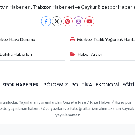
rtvin Haberleri, Trabzon Haberleri ve Çaykur Rizespor Haberl
rkez Hava Durumu
Merkez Trafik Yoğunluk Harita
Dakika Haberleri
Haber Arşivi
SPOR HABERLERİ
BÖLGEMİZ
POLİTİKA
EKONOMİ
EĞİT
 sorumludur. Yayınlanan yorumlardan Gazete Rize / Rize Haber / Rizespor H
temizde yayınlanan haber, köşe yazıları ve fotoğraflar izin alınmaksızın kayn
yayınlanamaz