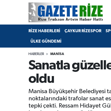
BÖLGEMİZ
Merkez Nöbetçi Eczaneler
RİZE HABERLERİ
ÇAYKUR RİZESPOR
SP
SPOR
Merkez Hava Durumu
ÜLKE GÜNDEMİ
Asayiş
Merkez Trafik Yoğunluk Haritası
HABERLER
MANISA
Rize Jandarma Komutanlığı
Süper Lig Puan Durumu ve Fikstür
Sanatla güzelle
Bilim Teknoloji
Tüm Manşetler
oldu
Bölge
Son Dakika Haberleri
Manisa Büyükşehir Belediyesi ta
Advertising news
Haber Arşivi
noktalarındaki trafolar sanat es
tepki çekti. Ressam Hidayet Gül
Canlı Maç