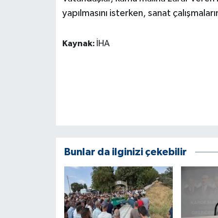
ÜLKE GÜNDEMİ
yapılmasını isterken, sanat çalışmaların
YAŞAM
Kaynak:
İHA
YEREL
Yerel Haberler
Bunlar da ilginizi çekebilir