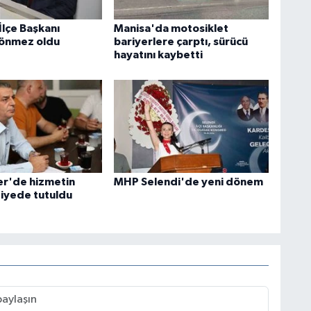
İlçe Başkanı
Manisa'da motosiklet
Sönmez oldu
bariyerlere çarptı, sürücü
hayatını kaybetti
r'de hizmetin
MHP Selendi'de yeni dönem
tiyede tutuldu