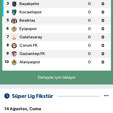
3
Başakşehir
0
0
4
Kocaelispor
0
0
5
Beşiktaş
0
0
6
Eyüpspor
0
0
7
Galatasaray
0
0
8
Çorum FK
0
0
9
Gaziantep FK
0
0
10
Alanyaspor
0
0
Detaylar için tıklayın
Süper Lig Fikstür
14 Ağustos, Cuma