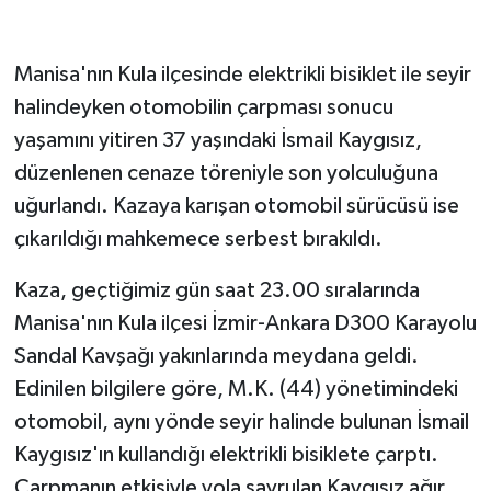
GENEL
Manisa'nın Kula ilçesinde elektrikli bisiklet ile seyir
halindeyken otomobilin çarpması sonucu
GÜNDEM
yaşamını yitiren 37 yaşındaki İsmail Kaygısız,
Güvenlik
düzenlenen cenaze töreniyle son yolculuğuna
uğurlandı. Kazaya karışan otomobil sürücüsü ise
HABERDE İNSAN
çıkarıldığı mahkemece serbest bırakıldı.
İNSAN
Kaza, geçtiğimiz gün saat 23.00 sıralarında
Manisa'nın Kula ilçesi İzmir-Ankara D300 Karayolu
İş Dünyası
Sandal Kavşağı yakınlarında meydana geldi.
Jandarma
Edinilen bilgilere göre, M.K. (44) yönetimindeki
otomobil, aynı yönde seyir halinde bulunan İsmail
Kadın
Kaygısız'ın kullandığı elektrikli bisiklete çarptı.
Çarpmanın etkisiyle yola savrulan Kaygısız ağır