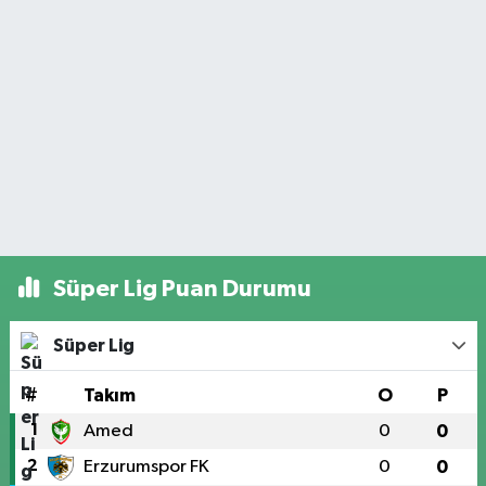
Süper Lig Puan Durumu
Süper Lig
#
Takım
O
P
1
Amed
0
0
2
Erzurumspor FK
0
0