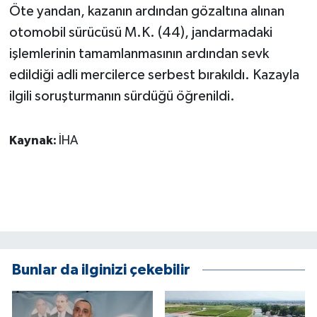
Öte yandan, kazanın ardından gözaltına alınan
ÜLKE GÜNDEMİ
otomobil sürücüsü M.K. (44), jandarmadaki
YAŞAM
işlemlerinin tamamlanmasının ardından sevk
edildiği adli mercilerce serbest bırakıldı. Kazayla
YEREL
ilgili soruşturmanın sürdüğü öğrenildi.
Yerel Haberler
Kaynak:
İHA
Bunlar da ilginizi çekebilir