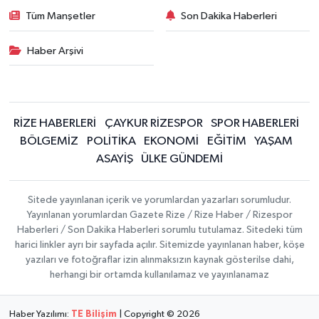
Tüm Manşetler
Son Dakika Haberleri
Haber Arşivi
RİZE HABERLERİ
ÇAYKUR RİZESPOR
SPOR HABERLERİ
BÖLGEMİZ
POLİTİKA
EKONOMİ
EĞİTİM
YAŞAM
ASAYİŞ
ÜLKE GÜNDEMİ
Sitede yayınlanan içerik ve yorumlardan yazarları sorumludur.
Yayınlanan yorumlardan Gazete Rize / Rize Haber / Rizespor
Haberleri / Son Dakika Haberleri sorumlu tutulamaz. Sitedeki tüm
harici linkler ayrı bir sayfada açılır. Sitemizde yayınlanan haber, köşe
yazıları ve fotoğraflar izin alınmaksızın kaynak gösterilse dahi,
herhangi bir ortamda kullanılamaz ve yayınlanamaz
Haber Yazılımı:
TE Bilişim
| Copyright © 2026