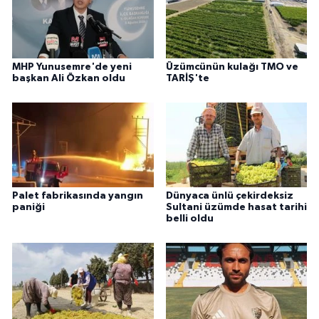
MHP Yunusemre'de yeni
Üzümcünün kulağı TMO ve
başkan Ali Özkan oldu
TARİŞ'te
Palet fabrikasında yangın
Dünyaca ünlü çekirdeksiz
paniği
Sultani üzümde hasat tarihi
belli oldu