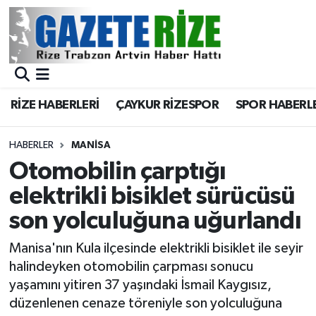
BÖLGEMİZ
Merkez Nöbetçi Eczaneler
SPOR
Merkez Hava Durumu
RİZE HABERLERİ
ÇAYKUR RİZESPOR
SPOR HABERL
Asayiş
Merkez Trafik Yoğunluk Haritası
HABERLER
MANISA
Rize Jandarma Komutanlığı
Süper Lig Puan Durumu ve Fikstür
Otomobilin çarptığı
elektrikli bisiklet sürücüsü
Bilim Teknoloji
Tüm Manşetler
son yolculuğuna uğurlandı
Bölge
Son Dakika Haberleri
Manisa'nın Kula ilçesinde elektrikli bisiklet ile seyir
halindeyken otomobilin çarpması sonucu
Advertising news
Haber Arşivi
yaşamını yitiren 37 yaşındaki İsmail Kaygısız,
düzenlenen cenaze töreniyle son yolculuğuna
Canlı Maç