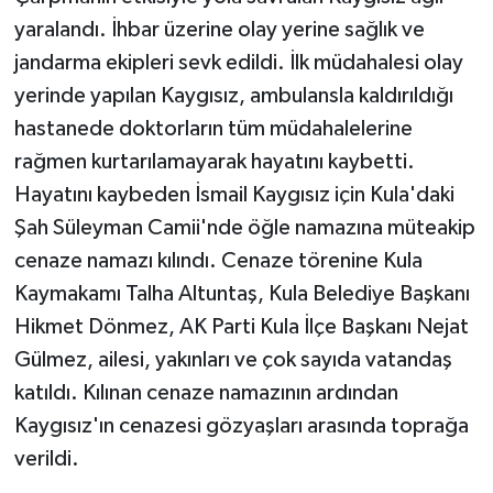
KÜLTÜR SANAT
yaralandı. İhbar üzerine olay yerine sağlık ve
jandarma ekipleri sevk edildi. İlk müdahalesi olay
MAGAZİN
yerinde yapılan Kaygısız, ambulansla kaldırıldığı
Otomobil
hastanede doktorların tüm müdahalelerine
rağmen kurtarılamayarak hayatını kaybetti.
POLİTİKA
Hayatını kaybeden İsmail Kaygısız için Kula'daki
Şah Süleyman Camii'nde öğle namazına müteakip
Sağlık
cenaze namazı kılındı. Cenaze törenine Kula
SİYASET
Kaymakamı Talha Altuntaş, Kula Belediye Başkanı
Hikmet Dönmez, AK Parti Kula İlçe Başkanı Nejat
SPOR HABERLERİ
Gülmez, ailesi, yakınları ve çok sayıda vatandaş
katıldı. Kılınan cenaze namazının ardından
TEKNOLOJİ
Kaygısız'ın cenazesi gözyaşları arasında toprağa
Turizm
verildi.