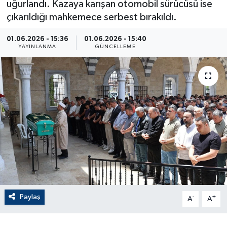
uğurlandı. Kazaya karışan otomobil sürücüsü ise
çıkarıldığı mahkemece serbest bırakıldı.
ÇEVRE
01.06.2026 - 15:36
01.06.2026 - 15:40
Dış Haberler
YAYINLANMA
GÜNCELLEME
Dünya
EĞİTİM
EKONOMİ
English News
Finans
Paylaş
-
+
Flaş Haber
A
A
Gayrimenkul