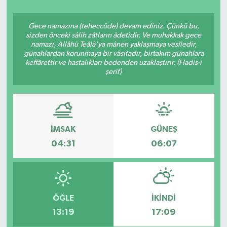
ÇEVRE
Gece namazına (teheccüde) devam ediniz. Çünkü bu,
sizden önceki sâlih zâtların âdetidir. Ve muhakkak gece
Dış Haberler
namazı, Allâhü Teâlâ'ya mânen yaklaşmaya vesîledir,
günahlardan korunmaya bir vâsıtadır, birtakım günahlara
keffârettir ve hastalıkları bedenden uzaklaştırır. (Hadis-i
Dünya
şerif)
EĞİTİM
EKONOMİ
İMSAK
GÜNEŞ
04:31
06:07
English News
Finans
ÖĞLE
İKINDI
Flaş Haber
13:19
17:09
Gayrimenkul