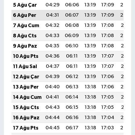
5 Ağu Çar
04:29
06:06
13:19
17:09
20:23
ÜLKE GÜNDEMİ
6 Ağu Per
04:31
06:07
13:19
17:09
20:22
YAŞAM
7 Ağu Cum
04:32
06:08
13:19
17:08
20:21
8 Ağu Cts
04:33
06:09
13:19
17:08
20:20
YEREL
9 Ağu Paz
04:35
06:10
13:19
17:08
20:18
Yerel Haberler
10 Ağu Pts
04:36
06:11
13:19
17:07
20:17
11 Ağu Sal
04:37
06:11
13:19
17:07
20:16
12 Ağu Çar
04:39
06:12
13:19
17:06
20:15
13 Ağu Per
04:40
06:13
13:18
17:06
20:14
14 Ağu Cum
04:41
06:14
13:18
17:05
20:12
15 Ağu Cts
04:43
06:15
13:18
17:05
20:11
16 Ağu Paz
04:44
06:16
13:18
17:04
20:10
17 Ağu Pts
04:45
06:17
13:18
17:03
20:08