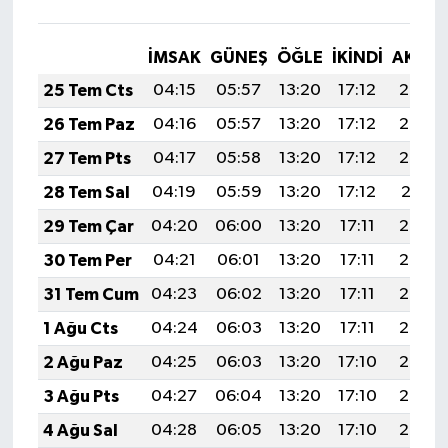
KÜLTÜR SANAT
MAGAZİN
İMSAK
GÜNEŞ
ÖĞLE
İKINDI
AKŞA
25 Tem Cts
04:15
05:57
13:20
17:12
20:33
Otomobil
26 Tem Paz
04:16
05:57
13:20
17:12
20:33
27 Tem Pts
04:17
05:58
13:20
17:12
20:32
POLİTİKA
28 Tem Sal
04:19
05:59
13:20
17:12
20:31
Sağlık
29 Tem Çar
04:20
06:00
13:20
17:11
20:30
30 Tem Per
04:21
06:01
13:20
17:11
20:29
SİYASET
31 Tem Cum
04:23
06:02
13:20
17:11
20:28
SPOR HABERLERİ
1 Ağu Cts
04:24
06:03
13:20
17:11
20:27
2 Ağu Paz
04:25
06:03
13:20
17:10
20:26
TEKNOLOJİ
3 Ağu Pts
04:27
06:04
13:20
17:10
20:25
Turizm
4 Ağu Sal
04:28
06:05
13:20
17:10
20:24