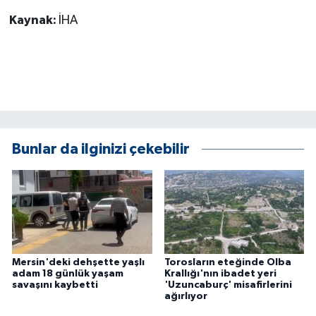
KÜLTÜR SANAT
Kaynak:
İHA
MAGAZİN
Otomobil
POLİTİKA
Bunlar da ilginizi çekebilir
Sağlık
SİYASET
SPOR HABERLERİ
TEKNOLOJİ
Mersin'deki dehşette yaşlı
Torosların eteğinde Olba
adam 18 günlük yaşam
Krallığı'nın ibadet yeri
savaşını kaybetti
'Uzuncaburç' misafirlerini
Turizm
ağırlıyor