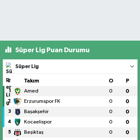
Süper Lig Puan Durumu
Süper Lig
#
Takım
O
P
1
Amed
0
0
2
Erzurumspor FK
0
0
3
Başakşehir
0
0
4
Kocaelispor
0
0
5
Beşiktaş
0
0