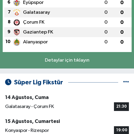
6
Eyüpspor
0
0
7
Galatasaray
0
0
8
Çorum FK
0
0
9
Gaziantep FK
0
0
10
Alanyaspor
0
0
Detaylar için tıklayın
Süper Lig Fikstür
14 Ağustos, Cuma
Galatasaray - Çorum FK
21:30
15 Ağustos, Cumartesi
Konyaspor - Rizespor
19:00