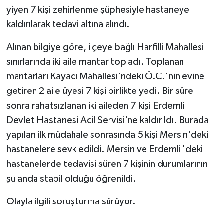
yiyen 7 kişi zehirlenme şüphesiyle hastaneye
GENEL
kaldırılarak tedavi altına alındı.
Alınan bilgiye göre, ilçeye bağlı Harfilli Mahallesi
GÜNDEM
sınırlarında iki aile mantar topladı. Toplanan
Güvenlik
mantarları Kayacı Mahallesi'ndeki Ö.C.'nin evine
getiren 2 aile üyesi 7 kişi birlikte yedi. Bir süre
HABERDE İNSAN
sonra rahatsızlanan iki aileden 7 kişi Erdemli
Devlet Hastanesi Acil Servisi'ne kaldırıldı. Burada
İNSAN
yapılan ilk müdahale sonrasında 5 kişi Mersin'deki
İş Dünyası
hastanelere sevk edildi. Mersin ve Erdemli 'deki
hastanelerde tedavisi süren 7 kişinin durumlarının
Jandarma
şu anda stabil olduğu öğrenildi.
Kadın
Olayla ilgili soruşturma sürüyor.