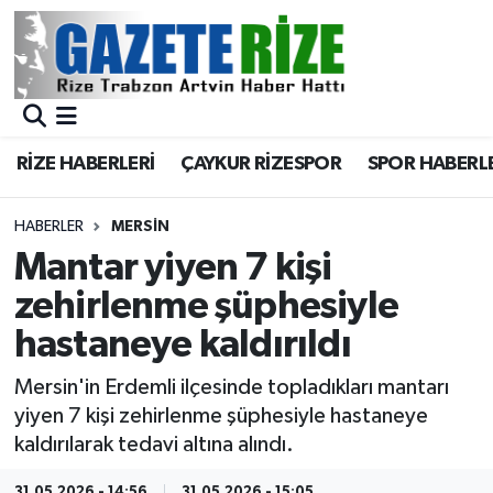
BÖLGEMİZ
Merkez Nöbetçi Eczaneler
SPOR
Merkez Hava Durumu
RİZE HABERLERİ
ÇAYKUR RİZESPOR
SPOR HABERL
Asayiş
Merkez Trafik Yoğunluk Haritası
HABERLER
MERSİN
Rize Jandarma Komutanlığı
Süper Lig Puan Durumu ve Fikstür
Mantar yiyen 7 kişi
zehirlenme şüphesiyle
Bilim Teknoloji
Tüm Manşetler
hastaneye kaldırıldı
Bölge
Son Dakika Haberleri
Mersin'in Erdemli ilçesinde topladıkları mantarı
yiyen 7 kişi zehirlenme şüphesiyle hastaneye
Advertising news
Haber Arşivi
kaldırılarak tedavi altına alındı.
Canlı Maç
31.05.2026 - 14:56
31.05.2026 - 15:05