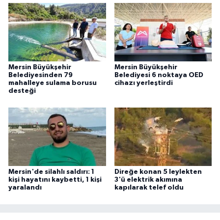
ÜLKE GÜNDEMİ
YAŞAM
YEREL
Mersin Büyükşehir
Mersin Büyükşehir
Belediyesinden 79
Belediyesi 6 noktaya OED
Yerel Haberler
mahalleye sulama borusu
cihazı yerleştirdi
desteği
Mersin'de silahlı saldırı: 1
Direğe konan 5 leylekten
kişi hayatını kaybetti, 1 kişi
3'ü elektrik akımına
yaralandı
kapılarak telef oldu