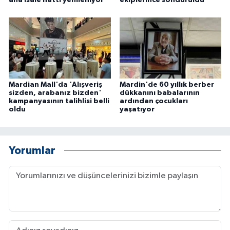
ana isale hattı yenileniyor
ekiplerince söndürüldü
Mardian Mall'da 'Alışveriş
Mardin'de 60 yıllık berber
sizden, arabanız bizden'
dükkanını babalarının
kampanyasının talihlisi belli
ardından çocukları
oldu
yaşatıyor
Yorumlar