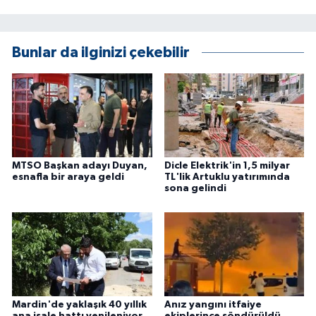
ÜLKE GÜNDEMİ
YAŞAM
Bunlar da ilginizi çekebilir
YEREL
Yerel Haberler
MTSO Başkan adayı Duyan,
Dicle Elektrik'in 1,5 milyar
esnafla bir araya geldi
TL'lik Artuklu yatırımında
sona gelindi
Mardin'de yaklaşık 40 yıllık
Anız yangını itfaiye