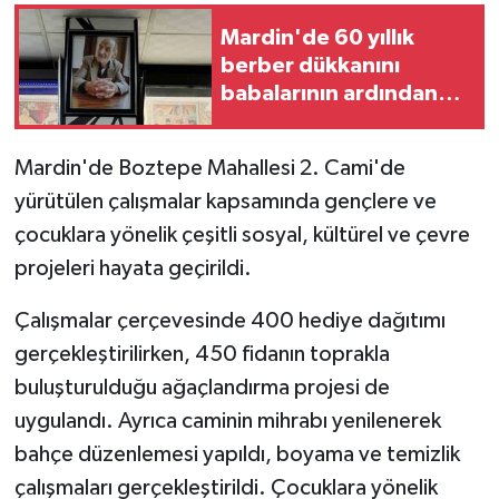
Mardin'de 60 yıllık
GENEL
berber dükkanını
babalarının ardından
GÜNDEM
çocukları yaşatıyor
Güvenlik
Mardin'de Boztepe Mahallesi 2. Cami'de
yürütülen çalışmalar kapsamında gençlere ve
HABERDE İNSAN
çocuklara yönelik çeşitli sosyal, kültürel ve çevre
projeleri hayata geçirildi.
İNSAN
Çalışmalar çerçevesinde 400 hediye dağıtımı
İş Dünyası
gerçekleştirilirken, 450 fidanın toprakla
buluşturulduğu ağaçlandırma projesi de
Jandarma
uygulandı. Ayrıca caminin mihrabı yenilenerek
Kadın
bahçe düzenlemesi yapıldı, boyama ve temizlik
çalışmaları gerçekleştirildi. Çocuklara yönelik