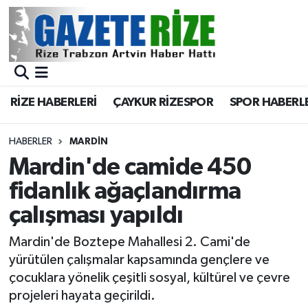
BÖLGEMİZ
Merkez Nöbetçi Eczaneler
SPOR
Merkez Hava Durumu
RİZE HABERLERİ
ÇAYKUR RİZESPOR
SPOR HABERL
Asayiş
Merkez Trafik Yoğunluk Haritası
HABERLER
MARDIN
Rize Jandarma Komutanlığı
Süper Lig Puan Durumu ve Fikstür
Mardin'de camide 450
fidanlık ağaçlandırma
Bilim Teknoloji
Tüm Manşetler
çalışması yapıldı
Bölge
Son Dakika Haberleri
Mardin'de Boztepe Mahallesi 2. Cami'de
yürütülen çalışmalar kapsamında gençlere ve
Advertising news
Haber Arşivi
çocuklara yönelik çeşitli sosyal, kültürel ve çevre
projeleri hayata geçirildi.
Canlı Maç