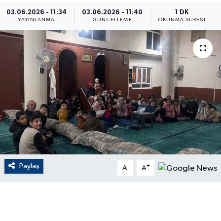
03.06.2026 - 11:34
03.06.2026 - 11:40
1 DK
ÇEVRE
YAYINLANMA
GÜNCELLEME
OKUNMA SÜRESI
Dış Haberler
Dünya
EĞİTİM
EKONOMİ
English News
Paylaş
-
+
Finans
A
A
Flaş Haber
Gayrimenkul