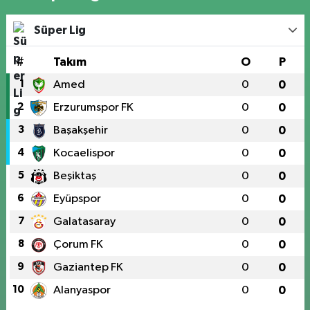
Süper Lig
#
Takım
O
P
1
Amed
0
0
2
Erzurumspor FK
0
0
3
Başakşehir
0
0
4
Kocaelispor
0
0
5
Beşiktaş
0
0
6
Eyüpspor
0
0
7
Galatasaray
0
0
8
Çorum FK
0
0
9
Gaziantep FK
0
0
10
Alanyaspor
0
0