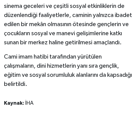
KÜLTÜR SANAT
sinema geceleri ve çeşitli sosyal etkinliklerin de
düzenlendiği faaliyetlerle, caminin yalnızca ibadet
MAGAZİN
edilen bir mekân olmasının ötesinde gençlerin ve
çocukların sosyal ve manevi gelişimlerine katkı
Otomobil
sunan bir merkez haline getirilmesi amaçlandı.
POLİTİKA
Cami imam hatibi tarafından yürütülen
Sağlık
çalışmaların, dini hizmetlerin yanı sıra gençlik,
eğitim ve sosyal sorumluluk alanlarını da kapsadığı
SİYASET
belirtildi.
SPOR HABERLERİ
Kaynak:
İHA
TEKNOLOJİ
Turizm