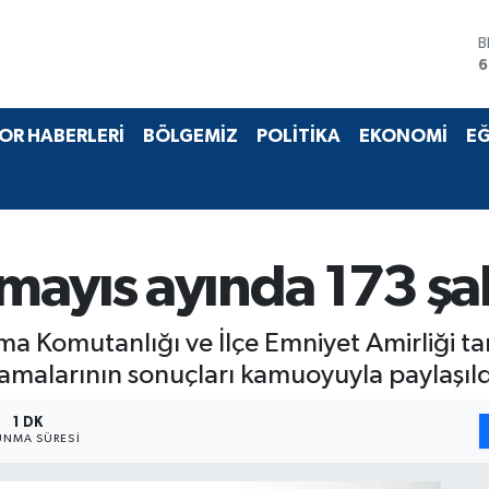
B
6
D
4
E
OR HABERLERİ
BÖLGEMİZ
POLİTİKA
EKONOMİ
EĞ
5
S
6
G
6
B
ayıs ayında 173 şa
1
ma Komutanlığı ve İlçe Emniyet Amirliği t
lamalarının sonuçları kamuoyuyla paylaşıld
1 DK
NMA SÜRESI