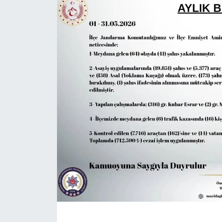
ÇEVRE
Dış Haberler
Dünya
EĞİTİM
EKONOMİ
English News
Finans
Flaş Haber
Gayrimenkul