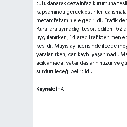
KÜLTÜR SANAT
tutuklanarak ceza infaz kurumuna tes
kapsamında gerçekleştirilen çalışmal
MAGAZİN
metamfetamin ele geçirildi. Trafik den
Kurallara uymadığı tespit edilen 162 a
Otomobil
uygulanırken, 14 araç trafikten men ed
POLİTİKA
kesildi. Mayıs ayı içerisinde ilçede me
yaralanırken, can kaybı yaşanmadı. M
Sağlık
açıklamada, vatandaşların huzur ve güv
sürdürüleceği belirtildi.
SİYASET
SPOR HABERLERİ
Kaynak:
İHA
TEKNOLOJİ
Turizm