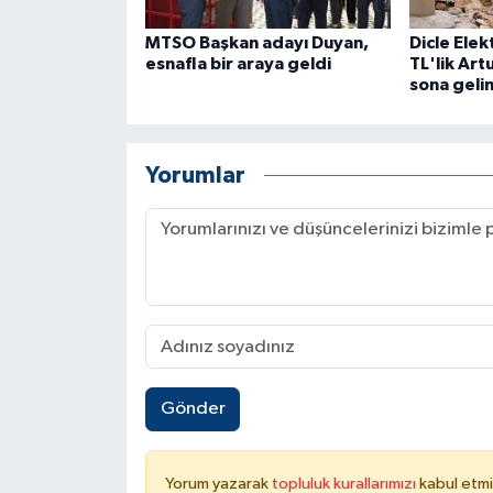
MTSO Başkan adayı Duyan,
Dicle Elek
esnafla bir araya geldi
TL'lik Art
sona geli
Yorumlar
Gönder
Yorum yazarak
topluluk kurallarımızı
kabul etmi