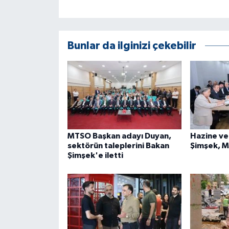
ÜLKE GÜNDEMİ
YAŞAM
Bunlar da ilginizi çekebilir
YEREL
Yerel Haberler
MTSO Başkan adayı Duyan,
Hazine ve
sektörün taleplerini Bakan
Şimşek, M
Şimşek'e iletti