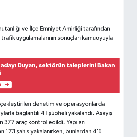
tanlığı ve İlçe Emniyet Amirliği tarafından
 trafik uygulamalarının sonuçları kamuoyuyla
dayı Duyan, sektörün taleplerini Bakan
i
e
rçekleştirilen denetim ve operasyonlarda
arla bağlantılı 41 şüpheli yakalandı. Asayiş
in 377 araç kontrol edildi. Yapılan
an 173 şahıs yakalanırken, bunlardan 4'ü