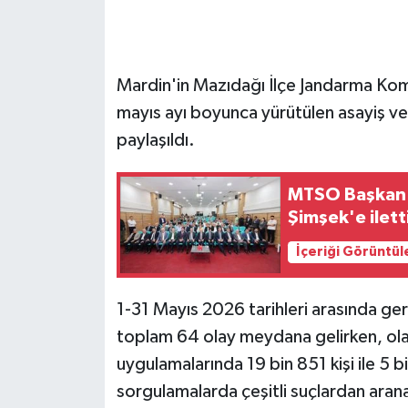
GENEL
Mardin'in Mazıdağı İlçe Jandarma Komu
GÜNDEM
mayıs ayı boyunca yürütülen asayiş ve
Güvenlik
paylaşıldı.
HABERDE İNSAN
MTSO Başkan a
Şimşek'e ilett
İNSAN
İçeriği Görüntül
İş Dünyası
1-31 Mayıs 2026 tarihleri arasında ge
Jandarma
toplam 64 olay meydana gelirken, olayl
uygulamalarında 19 bin 851 kişi ile 5 b
Kadın
sorgulamalarda çeşitli suçlardan aran