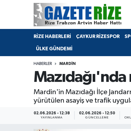
BÖLGEMİZ
Merkez Nöbetçi Eczaneler
RİZE HABERLERİ
ÇAYKUR RİZESPOR
SP
SPOR
Merkez Hava Durumu
ÜLKE GÜNDEMİ
Asayiş
Merkez Trafik Yoğunluk Haritası
HABERLER
MARDIN
Rize Jandarma Komutanlığı
Süper Lig Puan Durumu ve Fikstür
Mazıdağı'nda m
Bilim Teknoloji
Tüm Manşetler
Mardin'in Mazıdağı İlçe Jandar
Bölge
Son Dakika Haberleri
yürütülen asayiş ve trafik uygu
Advertising news
Haber Arşivi
02.06.2026 - 12:38
02.06.2026 - 12:50
YAYINLANMA
GÜNCELLEME
OKU
Canlı Maç