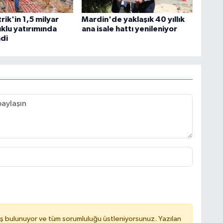
trik'in 1,5 milyar
Mardin'de yaklaşık 40 yıllık
uklu yatırımında
ana isale hattı yenileniyor
ndi
ş bulunuyor ve tüm sorumluluğu üstleniyorsunuz. Yazılan