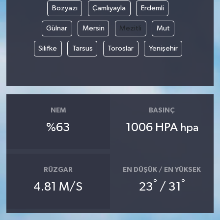
Bozyazı
Çamlıyayla
Erdemli
GENEL
Gülnar
Mersin
Mezitli
Mut
GÜNDEM
Silifke
Tarsus
Toroslar
Yenişehir
Güvenlik
HABERDE İNSAN
NEM
BASINÇ
İNSAN
%63
1006 HPA
hpa
İş Dünyası
RÜZGAR
EN DÜŞÜK / EN YÜKSEK
Jandarma
°
°
4.81 M/S
23
/ 31
Kadın