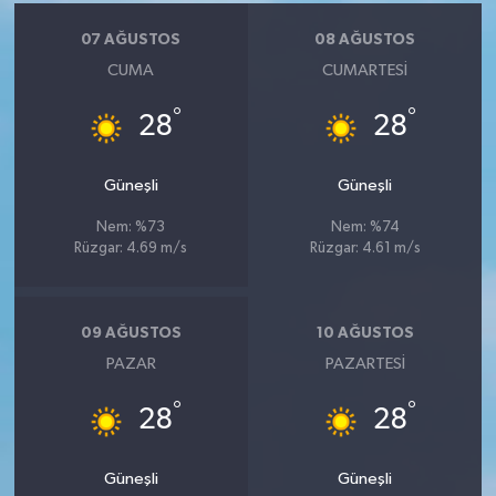
KÜLTÜR SANAT
07 AĞUSTOS
08 AĞUSTOS
MAGAZİN
CUMA
CUMARTESI
°
°
Otomobil
28
28
POLİTİKA
Güneşli
Güneşli
Nem: %73
Nem: %74
Sağlık
Rüzgar: 4.69 m/s
Rüzgar: 4.61 m/s
SİYASET
09 AĞUSTOS
10 AĞUSTOS
SPOR HABERLERİ
PAZAR
PAZARTESI
TEKNOLOJİ
°
°
28
28
Turizm
Güneşli
Güneşli