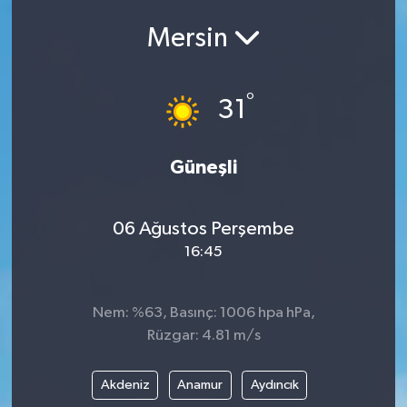
ÇEVRE
Mersin
Dış Haberler
°
31
Dünya
Güneşli
EĞİTİM
EKONOMİ
06 Ağustos Perşembe
16:45
English News
Finans
Nem: %63, Basınç: 1006 hpa hPa,
Rüzgar: 4.81 m/s
Flaş Haber
Akdeniz
Anamur
Aydıncık
Gayrimenkul