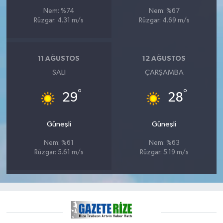
ÜLKE GÜNDEMİ
Nem: %74
Nem: %67
Rüzgar: 4.31 m/s
Rüzgar: 4.69 m/s
YAŞAM
YEREL
11 AĞUSTOS
12 AĞUSTOS
SALI
ÇARŞAMBA
Yerel Haberler
°
°
29
28
Güneşli
Güneşli
Nem: %61
Nem: %63
Rüzgar: 5.61 m/s
Rüzgar: 5.19 m/s