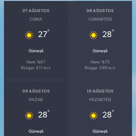
KÜLTÜR SANAT
07 AĞUSTOS
08 AĞUSTOS
MAGAZİN
CUMA
CUMARTESI
°
°
Otomobil
27
28
POLİTİKA
Güneşli
Güneşli
Nem: %67
Nem: %75
Sağlık
Rüzgar: 4.11 m/s
Rüzgar: 3.89 m/s
SİYASET
09 AĞUSTOS
10 AĞUSTOS
SPOR HABERLERİ
PAZAR
PAZARTESI
TEKNOLOJİ
°
°
28
28
Turizm
Güneşli
Güneşli