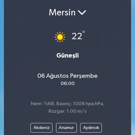
ÇEVRE
Mersin
Dış Haberler
°
22
Dünya
Güneşli
EĞİTİM
EKONOMİ
06 Ağustos Perşembe
06:00
English News
Finans
Nem: %68, Basınç: 1008 hpa hPa,
Rüzgar: 1.00 m/s
Flaş Haber
Akdeniz
Anamur
Aydıncık
Gayrimenkul