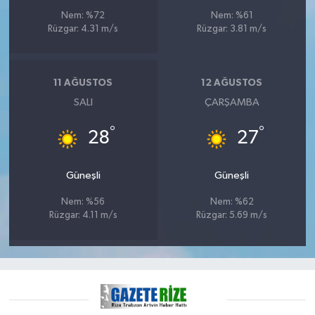
ÜLKE GÜNDEMİ
Nem: %72
Nem: %61
Rüzgar: 4.31 m/s
Rüzgar: 3.81 m/s
YAŞAM
YEREL
11 AĞUSTOS
12 AĞUSTOS
SALI
ÇARŞAMBA
Yerel Haberler
°
°
28
27
Güneşli
Güneşli
Nem: %56
Nem: %62
Rüzgar: 4.11 m/s
Rüzgar: 5.69 m/s