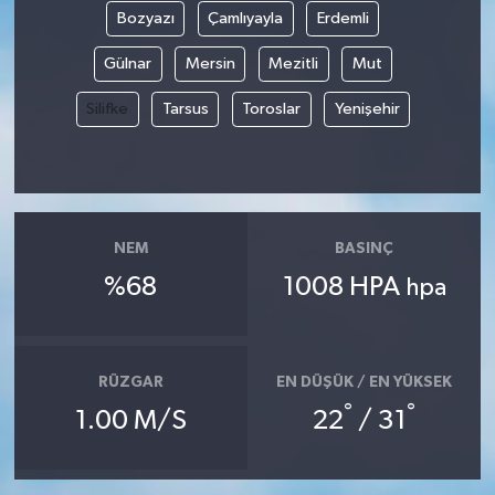
Bozyazı
Çamlıyayla
Erdemli
GENEL
Gülnar
Mersin
Mezitli
Mut
GÜNDEM
Silifke
Tarsus
Toroslar
Yenişehir
Güvenlik
HABERDE İNSAN
NEM
BASINÇ
İNSAN
%68
1008 HPA
hpa
İş Dünyası
RÜZGAR
EN DÜŞÜK / EN YÜKSEK
Jandarma
°
°
1.00 M/S
22
/ 31
Kadın