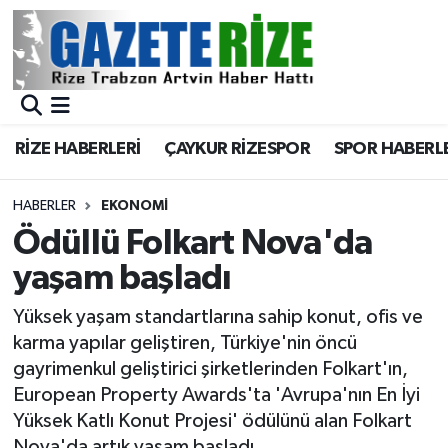
BÖLGEMİZ
Merkez Nöbetçi Eczaneler
SPOR
Merkez Hava Durumu
RİZE HABERLERİ
ÇAYKUR RİZESPOR
SPOR HABERL
Asayiş
Merkez Trafik Yoğunluk Haritası
HABERLER
EKONOMİ
Rize Jandarma Komutanlığı
Süper Lig Puan Durumu ve Fikstür
Ödüllü Folkart Nova'da
yaşam başladı
Bilim Teknoloji
Tüm Manşetler
Yüksek yaşam standartlarına sahip konut, ofis ve
Bölge
Son Dakika Haberleri
karma yapılar geliştiren, Türkiye'nin öncü
gayrimenkul geliştirici şirketlerinden Folkart'ın,
Advertising news
Haber Arşivi
European Property Awards'ta 'Avrupa'nın En İyi
Yüksek Katlı Konut Projesi' ödülünü alan Folkart
Canlı Maç
Nova'da artık yaşam başladı.