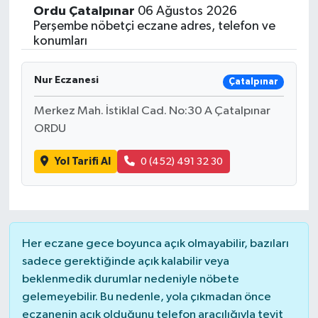
Ordu
Çatalpınar
06 Ağustos 2026
ÇEVRE
Perşembe nöbetçi eczane adres, telefon ve
konumları
Dış Haberler
Nur Eczanesi
Çatalpınar
Dünya
Merkez Mah. İstiklal Cad. No:30 A Çatalpınar
ORDU
EĞİTİM
Yol Tarifi Al
0 (452) 491 32 30
EKONOMİ
English News
Finans
Her eczane gece boyunca açık olmayabilir, bazıları
sadece gerektiğinde açık kalabilir veya
Flaş Haber
beklenmedik durumlar nedeniyle nöbete
gelemeyebilir. Bu nedenle, yola çıkmadan önce
eczanenin açık olduğunu telefon aracılığıyla teyit
Gayrimenkul