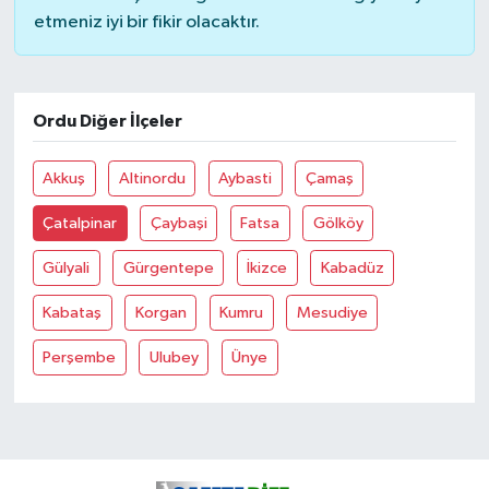
etmeniz iyi bir fikir olacaktır.
GENEL
GÜNDEM
Ordu Diğer İlçeler
Güvenlik
Akkuş
Altinordu
Aybasti
Çamaş
HABERDE İNSAN
Çatalpinar
Çaybaşi
Fatsa
Gölköy
Gülyali
Gürgentepe
İkizce
Kabadüz
İNSAN
Kabataş
Korgan
Kumru
Mesudiye
İş Dünyası
Perşembe
Ulubey
Ünye
Jandarma
Kadın