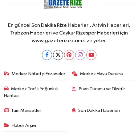
KÜLTÜR SANAT
MAGAZİN
En güncel Son Dakika Rize Haberleri, Artvin Haberleri,
Trabzon Haberleri ve Çaykur Rizespor Haberleri için
Otomobil
www.gazeterize.com size yeter.
POLİTİKA
Sağlık
Merkez Nöbetçi Eczaneler
Merkez Hava Durumu
SİYASET
Merkez Trafik Yoğunluk
Puan Durumu ve Fikstür
Haritası
SPOR HABERLERİ
Tüm Manşetler
Son Dakika Haberleri
TEKNOLOJİ
Haber Arşivi
Turizm