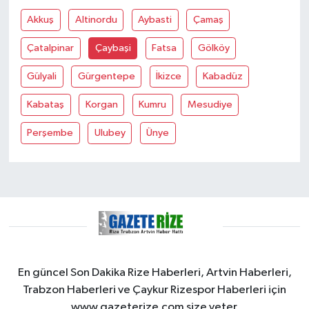
Akkuş
Altinordu
Aybasti
Çamaş
GENEL
Çatalpinar
Çaybaşi
Fatsa
Gölköy
GÜNDEM
Gülyali
Gürgentepe
İkizce
Kabadüz
Güvenlik
Kabataş
Korgan
Kumru
Mesudiye
Perşembe
Ulubey
Ünye
HABERDE İNSAN
İNSAN
İş Dünyası
Jandarma
En güncel Son Dakika Rize Haberleri, Artvin Haberleri,
Kadın
Trabzon Haberleri ve Çaykur Rizespor Haberleri için
www.gazeterize.com size yeter.