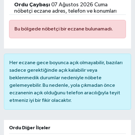
Ordu
Çaybaşı
07 Ağustos 2026 Cuma
ÇEVRE
nöbetçi eczane adres, telefon ve konumları
Dış Haberler
Bu bölgede nöbetçi bir eczane bulunamadı.
Dünya
EĞİTİM
Her eczane gece boyunca açık olmayabilir, bazıları
sadece gerektiğinde açık kalabilir veya
EKONOMİ
beklenmedik durumlar nedeniyle nöbete
gelemeyebilir. Bu nedenle, yola çıkmadan önce
English News
eczanenin açık olduğunu telefon aracılığıyla teyit
etmeniz iyi bir fikir olacaktır.
Finans
Flaş Haber
Ordu Diğer İlçeler
Gayrimenkul