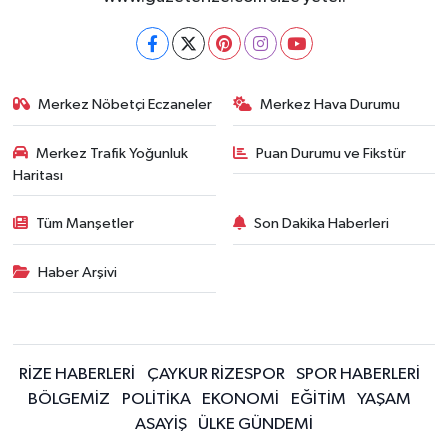
KÜLTÜR SANAT
MAGAZİN
Merkez Nöbetçi Eczaneler
Merkez Hava Durumu
Otomobil
Merkez Trafik Yoğunluk
Puan Durumu ve Fikstür
POLİTİKA
Haritası
Sağlık
Tüm Manşetler
Son Dakika Haberleri
SİYASET
Haber Arşivi
SPOR HABERLERİ
TEKNOLOJİ
RİZE HABERLERİ
ÇAYKUR RİZESPOR
SPOR HABERLERİ
BÖLGEMİZ
POLİTİKA
EKONOMİ
EĞİTİM
YAŞAM
Turizm
ASAYİŞ
ÜLKE GÜNDEMİ