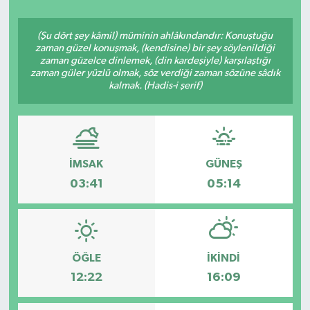
ÇEVRE
(Şu dört şey kâmil) müminin ahlâkındandır: Konuştuğu
zaman güzel konuşmak, (kendisine) bir şey söylenildiği
Dış Haberler
zaman güzelce dinlemek, (din kardeşiyle) karşılaştığı
zaman güler yüzlü olmak, söz verdiği zaman sözüne sâdık
kalmak. (Hadis-i şerif)
Dünya
EĞİTİM
İMSAK
GÜNEŞ
EKONOMİ
03:41
05:14
English News
Finans
ÖĞLE
İKINDI
Flaş Haber
12:22
16:09
Gayrimenkul