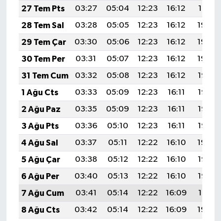
KÜLTÜR SANAT
27 Tem Pts
03:27
05:04
12:23
16:12
19:31
28 Tem Sal
03:28
05:05
12:23
16:12
19:30
MAGAZİN
29 Tem Çar
03:30
05:06
12:23
16:12
19:30
Otomobil
30 Tem Per
03:31
05:07
12:23
16:12
19:29
31 Tem Cum
03:32
05:08
12:23
16:12
19:28
POLİTİKA
1 Ağu Cts
03:33
05:09
12:23
16:11
19:27
Sağlık
2 Ağu Paz
03:35
05:09
12:23
16:11
19:26
3 Ağu Pts
03:36
05:10
12:23
16:11
19:25
SİYASET
4 Ağu Sal
03:37
05:11
12:22
16:10
19:24
SPOR HABERLERİ
5 Ağu Çar
03:38
05:12
12:22
16:10
19:23
6 Ağu Per
03:40
05:13
12:22
16:10
19:22
TEKNOLOJİ
7 Ağu Cum
03:41
05:14
12:22
16:09
19:21
Turizm
8 Ağu Cts
03:42
05:14
12:22
16:09
19:20