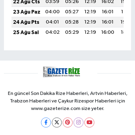
22 Ağu Cts
03:59
05:26
12:19
16:02
19:02
23 Ağu Paz
04:00
05:27
12:19
16:01
19:01
24 Ağu Pts
04:01
05:28
12:19
16:01
19:00
25 Ağu Sal
04:02
05:29
12:19
16:00
18:58
En güncel Son Dakika Rize Haberleri, Artvin Haberleri,
Trabzon Haberleri ve Çaykur Rizespor Haberleri için
www.gazeterize.com size yeter.