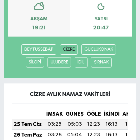
GENEL
AKŞAM
YATSI
19:21
20:47
GÜNDEM
Güvenlik
BEYTÜŞŞEBAP
CİZRE
GÜÇLÜKONAK
HABERDE İNSAN
SİLOPİ
ULUDERE
İDİL
ŞIRNAK
İNSAN
İş Dünyası
CİZRE AYLIK NAMAZ VAKITLERI
Jandarma
İMSAK
GÜNEŞ
ÖĞLE
İKINDI
AKŞA
25 Tem Cts
03:25
05:03
12:23
16:13
19:33
Kadın
26 Tem Paz
03:26
05:04
12:23
16:13
19:32