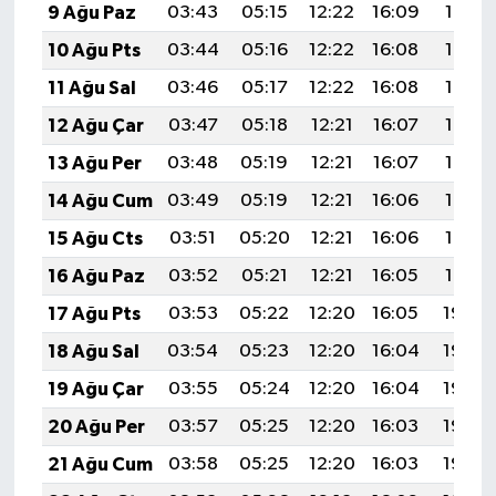
9 Ağu Paz
03:43
05:15
12:22
16:09
19:19
ÜLKE GÜNDEMİ
10 Ağu Pts
03:44
05:16
12:22
16:08
19:17
YAŞAM
11 Ağu Sal
03:46
05:17
12:22
16:08
19:16
12 Ağu Çar
03:47
05:18
12:21
16:07
19:15
YEREL
13 Ağu Per
03:48
05:19
12:21
16:07
19:14
Yerel Haberler
14 Ağu Cum
03:49
05:19
12:21
16:06
19:13
15 Ağu Cts
03:51
05:20
12:21
16:06
19:12
16 Ağu Paz
03:52
05:21
12:21
16:05
19:10
17 Ağu Pts
03:53
05:22
12:20
16:05
19:09
18 Ağu Sal
03:54
05:23
12:20
16:04
19:08
19 Ağu Çar
03:55
05:24
12:20
16:04
19:06
20 Ağu Per
03:57
05:25
12:20
16:03
19:05
21 Ağu Cum
03:58
05:25
12:20
16:03
19:04