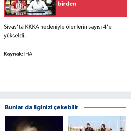
KÜLTÜR SANAT
birden
MAGAZİN
Sivas'ta KKKA nedeniyle ölenlerin sayısı 4'e
Otomobil
yükseldi.
POLİTİKA
Kaynak:
İHA
Sağlık
SİYASET
SPOR HABERLERİ
TEKNOLOJİ
Bunlar da ilginizi çekebilir
Turizm