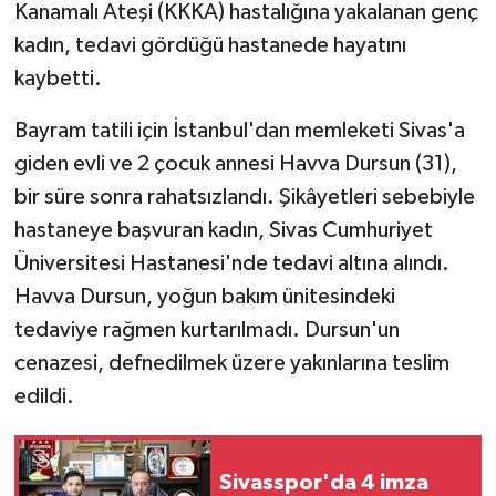
Kanamalı Ateşi (KKKA) hastalığına yakalanan genç
kadın, tedavi gördüğü hastanede hayatını
GENEL
kaybetti.
GÜNDEM
Bayram tatili için İstanbul'dan memleketi Sivas'a
giden evli ve 2 çocuk annesi Havva Dursun (31),
Güvenlik
bir süre sonra rahatsızlandı. Şikâyetleri sebebiyle
HABERDE İNSAN
hastaneye başvuran kadın, Sivas Cumhuriyet
Üniversitesi Hastanesi'nde tedavi altına alındı.
İNSAN
Havva Dursun, yoğun bakım ünitesindeki
tedaviye rağmen kurtarılmadı. Dursun'un
İş Dünyası
cenazesi, defnedilmek üzere yakınlarına teslim
Jandarma
edildi.
Kadın
Sivasspor'da 4 imza