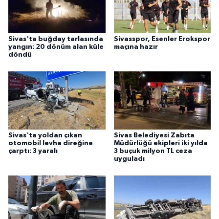
ÜLKE GÜNDEMİ
YAŞAM
Sivas'ta buğday tarlasında
Sivasspor, Esenler Erokspor
yangın: 20 dönüm alan küle
maçına hazır
döndü
YEREL
Yerel Haberler
Sivas'ta yoldan çıkan
Sivas Belediyesi Zabıta
otomobil levha direğine
Müdürlüğü ekipleri iki yılda
çarptı: 3 yaralı
3 buçuk milyon TL ceza
uyguladı