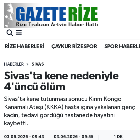
BÖLGEMİZ
Merkez Nöbetçi Eczaneler
SPOR
Merkez Hava Durumu
RİZE HABERLERİ
ÇAYKUR RİZESPOR
SPOR HABERL
Asayiş
Merkez Trafik Yoğunluk Haritası
HABERLER
SIVAS
Rize Jandarma Komutanlığı
Süper Lig Puan Durumu ve Fikstür
Sivas'ta kene nedeniyle
4'üncü ölüm
Bilim Teknoloji
Tüm Manşetler
Sivas'ta kene tutunması sonucu Kırım Kongo
Bölge
Son Dakika Haberleri
Kanamalı Ateşi (KKKA) hastalığına yakalanan genç
kadın, tedavi gördüğü hastanede hayatını
Advertising news
Haber Arşivi
kaybetti.
Canlı Maç
03.06.2026 - 09:43
03.06.2026 - 09:55
1 DK