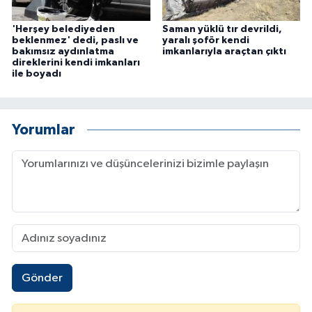
'Herşey belediyeden
Saman yüklü tır devrildi,
beklenmez' dedi, paslı ve
yaralı şoför kendi
bakımsız aydınlatma
imkanlarıyla araçtan çıktı
direklerini kendi imkanları
ile boyadı
Yorumlar
Gönder