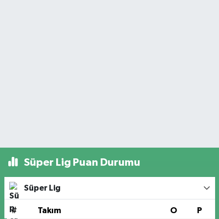
Süper Lig Puan Durumu
Süper Lig
#
Takım
O
P