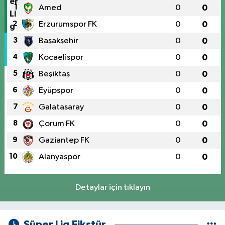
1
Amed
0
0
2
Erzurumspor FK
0
0
3
Başakşehir
0
0
4
Kocaelispor
0
0
5
Beşiktaş
0
0
6
Eyüpspor
0
0
7
Galatasaray
0
0
8
Çorum FK
0
0
9
Gaziantep FK
0
0
10
Alanyaspor
0
0
Detaylar için tıklayın
Süper Lig Fikstür