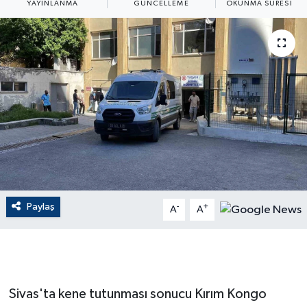
YAYINLANMA
GÜNCELLEME
OKUNMA SÜRESI
ÇEVRE
Dış Haberler
Dünya
EĞİTİM
EKONOMİ
English News
Paylaş
-
+
A
A
Finans
Flaş Haber
Sivas'ta kene tutunması sonucu Kırım Kongo
Gayrimenkul